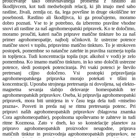
proučevanje tako obravnavanega problema z rastlino ali
škodljivcem, kot tudi medsebojnih relacij, ki jih imajo med sabo
rastline, živali, zemlja oz. tla, lega površine in druge okoliščine ter
posebnosti. Rastlino ali škodljivca, ki ga proučujemo, moramo
dobro poznati. Vse to je potrebno, da izberemo pravilne vhodne
snovi ali rastline za naš agrohomeopatski pripravek. Ko te določimo,
moramo proučiti, kateri način priprave matične tinkture bo za naš
primer agrohomeopatije, najbolj učinkovit. Iz ustrezne potence
matične snovi v topilu, pripravimo matično tinkturo. To je strokoven
postopek, pomembne so natančne zatehte in pravilna razmerja topila
in topljenca. Tudi koncentracija topila (npr. alkohol v vodi) je zelo
pomembna. Ko imamo matično tinkturo, in ko smo določili ustrezne
potence, sledi postopek potenciranja. Pri vsaki potenci je število
pretresanj ciljno določeno. Vsi postopki pripravljanja
agrohomeopatskega pripravka morajo potekati v tišini in
koncentraciji. Uporaba strojnega pretresanja ni dovoljena, saj elekto-
magnetna sevanja slabijo delovanje homeopatskih ter
agrohomeopatskih pripravkov. Oseba, ki pripravlja agrohomeopatski
pripravek, mora biti umirjena in v času tega dela tudi »miselno
prazna«. Posveti in preda naj se ritmu pretresanja potenc. Pri
pripravi naših agrohomeopatskih pripravkov (blagovna znamka
Cora agrohomeopathie), popolnoma upoštevamo te zahteve in tudi
ritme Kozmosa. Zato v dneh, ko so konstelacije planetov za
pripravo agrohomeopatskih proizvodov neugodne, priprava
matičnih tinktur in proizvodnja agrohomeopatskih pripravkov, ne