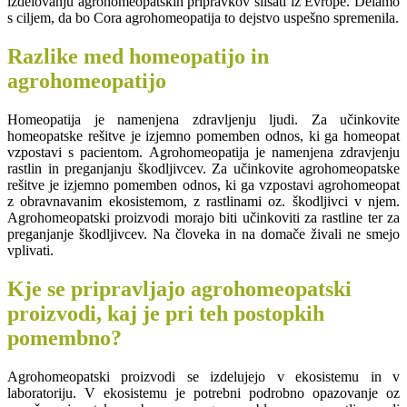
izdelovanju agrohomeopatskih pripravkov slišati iz Evrope. Delamo
s ciljem, da bo Cora agrohomeopatija to dejstvo uspešno spremenila.
Razlike med homeopatijo in
agrohomeopatijo
Homeopatija je namenjena zdravljenju ljudi. Za učinkovite
homeopatske rešitve je izjemno pomemben odnos, ki ga homeopat
vzpostavi s pacientom. Agrohomeopatija je namenjena zdravjenju
rastlin in preganjanju škodljivcev. Za učinkovite agrohomeopatske
rešitve je izjemno pomemben odnos, ki ga vzpostavi agrohomeopat
z obravnavanim ekosistemom, z rastlinami oz. škodljivci v njem.
Agrohomeopatski proizvodi morajo biti učinkoviti za rastline ter za
preganjanje škodljivcev. Na človeka in na domače živali ne smejo
vplivati.
Kje se pripravljajo agrohomeopatski
proizvodi, kaj je pri teh postopkih
pomembno?
Agrohomeopatski proizvodi se izdelujejo v ekosistemu in v
laboratoriju. V ekosistemu je potrebni podrobno opazovanje oz