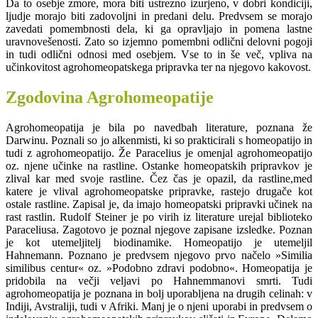
Da to osebje zmore, mora biti ustrezno izurjeno, v dobri kondiciji,
ljudje morajo biti zadovoljni in predani delu. Predvsem se morajo
zavedati pomembnosti dela, ki ga opravljajo in pomena lastne
uravnovešenosti. Zato so izjemno pomembni odlični delovni pogoji
in tudi odlični odnosi med osebjem. Vse to in še več, vpliva na
učinkovitost agrohomeopatskega pripravka ter na njegovo kakovost.
Zgodovina Agrohomeopatije
Agrohomeopatija je bila po navedbah literature, poznana že
Darwinu. Poznali so jo alkenmisti, ki so prakticirali s homeopatijo in
tudi z agrohomeopatijo. Že Paracelius je omenjal agrohomeopatijo
oz. njene učinke na rastline. Ostanke homeopatskih pripravkov je
zlival kar med svoje rastline. Čez čas je opazil, da rastline,med
katere je vlival agrohomeopatske pripravke, rastejo drugače kot
ostale rastline. Zapisal je, da imajo homeopatski pripravki učinek na
rast rastlin. Rudolf Steiner je po virih iz literature urejal biblioteko
Paraceliusa. Zagotovo je poznal njegove zapisane izsledke. Poznan
je kot utemeljitelj biodinamike. Homeopatijo je utemeljil
Hahnemann. Poznano je predvsem njegovo prvo načelo »Similia
similibus centur« oz. »Podobno zdravi podobno«. Homeopatija je
pridobila na večji veljavi po Hahnemmanovi smrti. Tudi
agrohomeopatija je poznana in bolj uporabljena na drugih celinah: v
Indiji, Avstraliji, tudi v Afriki. Manj je o njeni uporabi in predvsem o