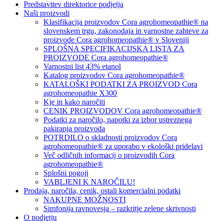
Predstavitev direktorice podjetja
Naši proizvodi
Klasifikacija proizvodov Cora agrohomeopathie® na
slovenskem trgu, zakonodaja in varnostne zahteve za
proizvode Cora agrohomeopathie® v Sloveniji
SPLOŠNA SPECIFIKACIJSKA LISTA ZA
PROIZVODE Cora agrohomeopathie®
Varnostni list 43% etanol
Katalog proizvodov Cora agrohomeopathie®
KATALOŠKI PODATKI ZA PROIZVOD Cora
agrohomeopathie X300
Kje in kako naročiti
CENIK PROIZVODOV Cora agrohomeopathie®
Podatki za naročilo, napotki za izbor ustreznega
pakiranja proizvoda
POTRDILO o skladnosti proizvodov Cora
agrohomeopathie® za uporabo v ekološki pridelavi
Več odličnih informacij o proizvodih Cora
agrohomeopathie®
Splošni pogoji
VABLJENI K NAROČILU!
Prodaja, naročila, cenik, ostali komercialni podatki
NAKUPNE MOŽNOSTI
Simfonija ravnovesja – razkritje zelene skrivnosti
O podjetju