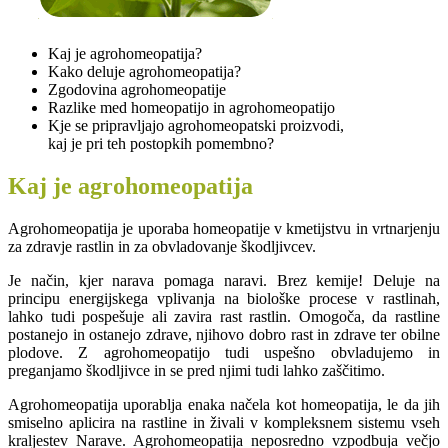
Kaj je agrohomeopatija?
Kako deluje agrohomeopatija?
Zgodovina agrohomeopatije
Razlike med homeopatijo in agrohomeopatijo
Kje se pripravljajo agrohomeopatski proizvodi,
kaj je pri teh postopkih pomembno?
Kaj je agrohomeopatija
Agrohomeopatija je uporaba homeopatije v kmetijstvu in vrtnarjenju
za zdravje rastlin in za obvladovanje škodljivcev.
Je način, kjer narava pomaga naravi. Brez kemije! Deluje na
principu energijskega vplivanja na biološke procese v rastlinah,
lahko tudi pospešuje ali zavira rast rastlin. Omogoča, da rastline
postanejo in ostanejo zdrave, njihovo dobro rast in zdrave ter obilne
plodove. Z agrohomeopatijo tudi uspešno obvladujemo in
preganjamo škodljivce in se pred njimi tudi lahko zaščitimo.
Agrohomeopatija uporablja enaka načela kot homeopatija, le da jih
smiselno aplicira na rastline in živali v kompleksnem sistemu vseh
kraljestev Narave. Agrohomeopatija neposredno vzpodbuja večjo