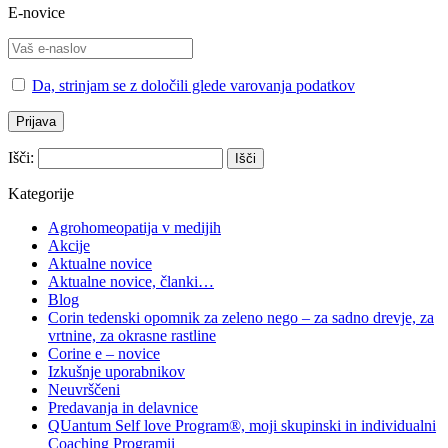
E-novice
Da, strinjam se z določili glede varovanja podatkov
Išči:
Kategorije
Agrohomeopatija v medijih
Akcije
Aktualne novice
Aktualne novice, članki…
Blog
Corin tedenski opomnik za zeleno nego – za sadno drevje, za
vrtnine, za okrasne rastline
Corine e – novice
Izkušnje uporabnikov
Neuvrščeni
Predavanja in delavnice
QUantum Self love Program®, moji skupinski in individualni
Coaching Programii