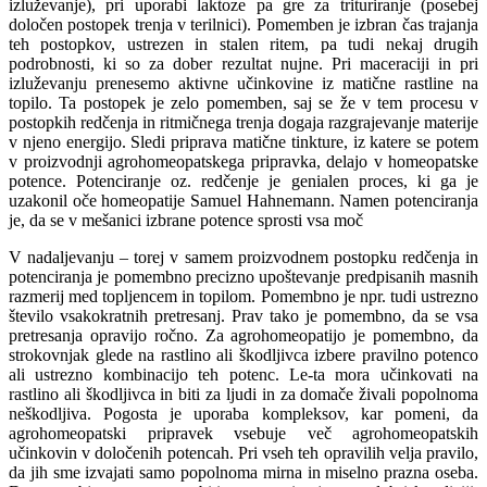
izluževanje), pri uporabi laktoze pa gre za trituriranje (posebej
določen postopek trenja v terilnici). Pomemben je izbran čas trajanja
teh postopkov, ustrezen in stalen ritem, pa tudi nekaj drugih
podrobnosti, ki so za dober rezultat nujne. Pri maceraciji in pri
izluževanju prenesemo aktivne učinkovine iz matične rastline na
topilo. Ta postopek je zelo pomemben, saj se že v tem procesu v
postopkih redčenja in ritmičnega trenja dogaja razgrajevanje materije
v njeno energijo. Sledi priprava matične tinkture, iz katere se potem
v proizvodnji agrohomeopatskega pripravka, delajo v homeopatske
potence. Potenciranje oz. redčenje je genialen proces, ki ga je
uzakonil oče homeopatije Samuel Hahnemann. Namen potenciranja
je, da se v mešanici izbrane potence sprosti vsa moč
V nadaljevanju – torej v samem proizvodnem postopku redčenja in
potenciranja je pomembno precizno upoštevanje predpisanih masnih
razmerij med topljencem in topilom. Pomembno je npr. tudi ustrezno
število vsakokratnih pretresanj. Prav tako je pomembno, da se vsa
pretresanja opravijo ročno. Za agrohomeopatijo je pomembno, da
strokovnjak glede na rastlino ali škodljivca izbere pravilno potenco
ali ustrezno kombinacijo teh potenc. Le-ta mora učinkovati na
rastlino ali škodljivca in biti za ljudi in za domače živali popolnoma
neškodljiva. Pogosta je uporaba kompleksov, kar pomeni, da
agrohomeopatski pripravek vsebuje več agrohomeopatskih
učinkovin v določenih potencah. Pri vseh teh opravilih velja pravilo,
da jih sme izvajati samo popolnoma mirna in miselno prazna oseba.