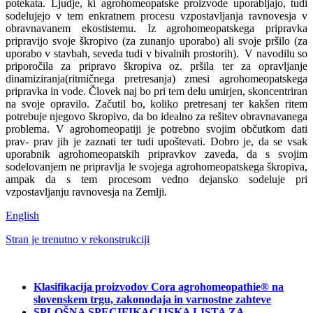
potekata. Ljudje, ki agrohomeopatske proizvode uporabljajo, tudi
sodelujejo v tem enkratnem procesu vzpostavljanja ravnovesja v
obravnavanem ekostistemu. Iz agrohomeopatskega pripravka
pripravijo svoje škropivo (za zunanjo uporabo) ali svoje pršilo (za
uporabo v stavbah, seveda tudi v bivalnih prostorih). V navodilu so
priporočila za pripravo škropiva oz. pršila ter za opravljanje
dinamiziranja(ritmičnega pretresanja) zmesi agrohomeopatskega
pripravka in vode. Človek naj bo pri tem delu umirjen, skoncentriran
na svoje opravilo. Začutil bo, koliko pretresanj ter kakšen ritem
potrebuje njegovo škropivo, da bo idealno za rešitev obravnavanega
problema. V agrohomeopatiji je potrebno svojim občutkom dati
prav- prav jih je zaznati ter tudi upoštevati. Dobro je, da se vsak
uporabnik agrohomeopatskih pripravkov zaveda, da s svojim
sodelovanjem ne pripravlja le svojega agrohomeopatskega škropiva,
ampak da s tem procesom vedno dejansko sodeluje pri
vzpostavljanju ravnovesja na Zemlji.
English
Stran je trenutno v rekonstrukciji
Klasifikacija proizvodov Cora agrohomeopathie® na
slovenskem trgu, zakonodaja in varnostne zahteve
SPLOŠNA SPECIFIKACIJSKA LISTA ZA