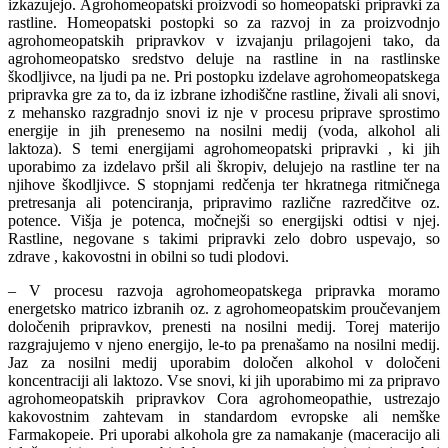
izkazujejo. Agrohomeopatski proizvodi so homeopatski pripravki za
rastline. Homeopatski postopki so za razvoj in za proizvodnjo
agrohomeopatskih pripravkov v izvajanju prilagojeni tako, da
agrohomeopatsko sredstvo deluje na rastline in na rastlinske
škodljivce, na ljudi pa ne. Pri postopku izdelave agrohomeopatskega
pripravka gre za to, da iz izbrane izhodiščne rastline, živali ali snovi,
z mehansko razgradnjo snovi iz nje v procesu priprave sprostimo
energije in jih prenesemo na nosilni medij (voda, alkohol ali
laktoza). S temi energijami agrohomeopatski pripravki , ki jih
uporabimo za izdelavo pršil ali škropiv, delujejo na rastline ter na
njihove škodljivce. S stopnjami redčenja ter hkratnega ritmičnega
pretresanja ali potenciranja, pripravimo različne razredčitve oz.
potence. Višja je potenca, močnejši so energijski odtisi v njej.
Rastline, negovane s takimi pripravki zelo dobro uspevajo, so
zdrave , kakovostni in obilni so tudi plodovi.
– V procesu razvoja agrohomeopatskega pripravka moramo
energetsko matrico izbranih oz. z agrohomeopatskim proučevanjem
določenih pripravkov, prenesti na nosilni medij. Torej materijo
razgrajujemo v njeno energijo, le-to pa prenašamo na nosilni medij.
Jaz za nosilni medij uporabim določen alkohol v določeni
koncentraciji ali laktozo. Vse snovi, ki jih uporabimo mi za pripravo
agrohomeopatskih pripravkov Cora agrohomeopathie, ustrezajo
kakovostnim zahtevam in standardom evropske ali nemške
Farmakopeie. Pri uporabi alkohola gre za namakanje (maceracijo ali