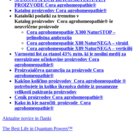
PROIZVODE Cora agrohomeopathie®
Katalog proizvodov Cora agrohomeopathie®
Kataloški podatki za trenutno v
Katalog proizvodov Cora agrohomeopathie® še
neuvrščene proizvode
Cora agrohomeopathie X300 NaturSTOP –
pelinolistna ambrozija
Cora agrohomeopathie X88 NaturNEGA – viruid
Cora agrohomeopathie X89 NaturNEGA – verticilij
Varnostni list za etanol 43% m/m, ki je nosilni medij za
energizirane učinkovine proizvodov Cora
agrohomeopathie®
Proizvajalčeva garancija za proizvode Cora
agrohomeopathie
®
Kakšno količino proizvodov
Cora agrohomeopathie
®
potrebujete in
koliko škropiva dobite iz posamezne
velikosti pakiranja proizvodov
Cenik proizvodov Cora agrohomeopathie®
Kako in kje naročiti
proizvode Cora
agrohomeopathie®
Aktualne novice in članki
The Best Life in Quantum Powers™