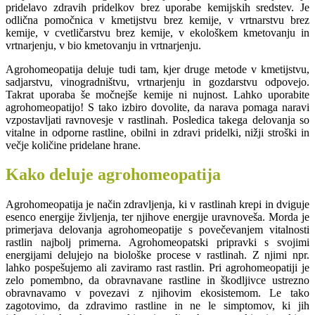
pridelavo zdravih pridelkov brez uporabe kemijskih sredstev. Je
odlična pomočnica v kmetijstvu brez kemije, v vrtnarstvu brez
kemije, v cvetličarstvu brez kemije, v ekološkem kmetovanju in
vrtnarjenju, v bio kmetovanju in vrtnarjenju.
Agrohomeopatija deluje tudi tam, kjer druge metode v kmetijstvu,
sadjarstvu, vinogradništvu, vrtnarjenju in gozdarstvu odpovejo.
Takrat uporaba še močnejše kemije ni nujnost. Lahko uporabite
agrohomeopatijo! S tako izbiro dovolite, da narava pomaga naravi
vzpostavljati ravnovesje v rastlinah. Posledica takega delovanja so
vitalne in odporne rastline, obilni in zdravi pridelki, nižji stroški in
večje količine pridelane hrane.
Kako deluje agrohomeopatija
Agrohomeopatija je način zdravljenja, ki v rastlinah krepi in dviguje
esenco energije življenja, ter njihove energije uravnoveša. Morda je
primerjava delovanja agrohomeopatije s povečevanjem vitalnosti
rastlin najbolj primerna. Agrohomeopatski pripravki s svojimi
energijami delujejo na biološke procese v rastlinah. Z njimi npr.
lahko pospešujemo ali zaviramo rast rastlin. Pri agrohomeopatiji je
zelo pomembno, da obravnavane rastline in škodljivce ustrezno
obravnavamo v povezavi z njihovim ekosistemom. Le tako
zagotovimo, da zdravimo rastline in ne le simptomov, ki jih