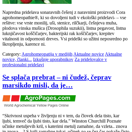
Napredna pridelava sonaravnih češenj z naravnimi proizvodi Cora
agrohomeopathie®, ki so dovoljeni tudi v ekološki pridelavi- – vse
rešitve: vse vrste monilij, uši, stenice, rilčkarji, češnjeva muha,
plodova vinska mušica (Drosophila suzukii), listna pegavost, listna
luknjičavost koščičarjev, bakterijski rak koščičarjev, krepitev
vitalnosti in odpornosti dreves. Vsi pridelki so užitni neposredno po
škropljenju, karence ni.
Category:
Agrohomeopatija v medijih
Aktualne novice
Aktualne
novice, članki...
Izkušnje uporabnikov
Za pridelovalce v
profesionalni pridelavi
Se splača prebrat – ni čudež, čeprav
marsikdo misli, da je…
“Skrivnost uspeha v življenju ni v tem, da človek dela tisto, kar
ljubi, temveč da ljubi tisto, kar dela.” Winston Churchill Poznate
učinke metuljevih kril, s katerimi metulj zamahne, da vzleta.. znova
in znova…? S krili zamahne tukaj, učinek pa se čez čas pokaže čisto