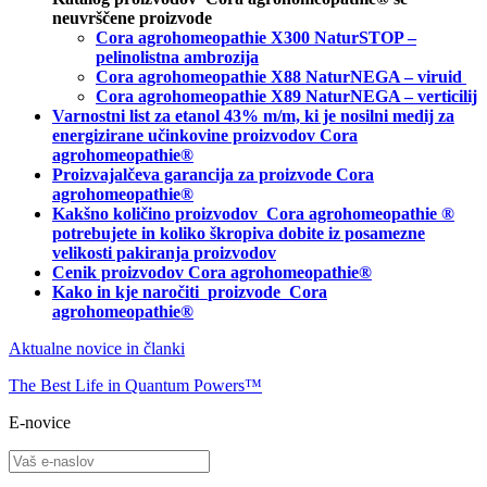
neuvrščene proizvode
Cora agrohomeopathie X300 NaturSTOP –
pelinolistna ambrozija
Cora agrohomeopathie X88 NaturNEGA – viruid
Cora agrohomeopathie X89 NaturNEGA – verticilij
Varnostni list za etanol 43% m/m, ki je nosilni medij za
energizirane učinkovine proizvodov Cora
agrohomeopathie®
Proizvajalčeva garancija za proizvode Cora
agrohomeopathie
®
Kakšno količino proizvodov
Cora agrohomeopathie
®
potrebujete in
koliko škropiva dobite iz posamezne
velikosti pakiranja proizvodov
Cenik proizvodov Cora agrohomeopathie®
Kako in kje naročiti
proizvode Cora
agrohomeopathie®
Aktualne novice in članki
The Best Life in Quantum Powers™
E-novice