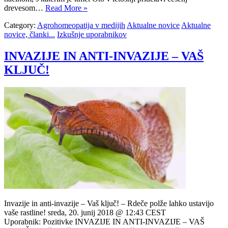
drevesom…
Read More »
Category:
Agrohomeopatija v medijih
Aktualne novice
Aktualne
novice, članki...
Izkušnje uporabnikov
INVAZIJE IN ANTI-INVAZIJE – VAŠ
KLJUČ!
Invazije in anti-invazije – Vaš ključ! – Rdeče polže lahko ustavijo
vaše rastline! sreda, 20. junij 2018 @ 12:43 CEST
Uporabnik: Pozitivke INVAZIJE IN ANTI-INVAZIJE – VAŠ