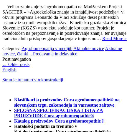
Veliko zanimanje za agrohomeopatijo na Madžarskem Projekt
SAGITER – »Agroekološka znanja in iznajdljivost podeželja« v
okviru programa Leonardo da Vinci združuje deset partnerskih
ustanov iz sedmih evropskih držav. Kmetijsko gozdarska zbornica
Slovenije (KGZS) v projektu sodeluje kot partner. Projekt je
osredotočen na prepoznavanje in posredovanje znanja ter uvajanje
tradicionalnih pristopov gospodarjenja v trajnostno…
Read More »
Category:
Agrohomeopatija v medijih
Aktualne novice
Aktualne
novice, članki...
Predavanja in delavnice
Post navigation
←
Older posts
English
Stran je trenutno v rekonstrukciji
Klasifikacija proizvodov Cora agrohomeopathie® na
slovenskem trgu, zakonodaja in varnostne zahteve
SPLOŠNA SPECIFIKACIJSKA LISTA ZA
PROIZVODE Cora agrohomeopathie®
Katalog proizvodov Cora agrohomeopathie®
Kataloški podatki za trenutno v
Katalog proizvodov Cora agrohomeopathie® še