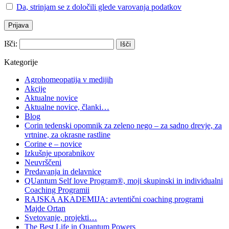
Da, strinjam se z določili glede varovanja podatkov
Išči:
Kategorije
Agrohomeopatija v medijih
Akcije
Aktualne novice
Aktualne novice, članki…
Blog
Corin tedenski opomnik za zeleno nego – za sadno drevje, za
vrtnine, za okrasne rastline
Corine e – novice
Izkušnje uporabnikov
Neuvrščeni
Predavanja in delavnice
QUantum Self love Program®, moji skupinski in individualni
Coaching Programii
RAJSKA AKADEMIJA: avtentični coaching programi
Majde Ortan
Svetovanje, projekti…
The Best Life in Quantum Powers