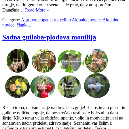
drugje, na drugem koncu sveta…. Je prav, da vam sporočim.
Današnja…
Read More »
Category:
Agrohomeopatija v medijih
Aktualne novice
Aktualne
novice, članki...
Sadna gniloba-plodova monilija
Res ni treba, da vam sadje na drevesih zgnije! Letos imajo plesni in
gnilobe odlične pogoje, da povzročajo rastlinske bolezni in da se
širijo. Kljub temu velja obdržati upanje, voljo in motivacijo in si na
sonaraven način pridelati zdravo sadje. Seznaniti vas želim z
načinom, s katerim je kmet Oto v letošnji pridelavi češenj