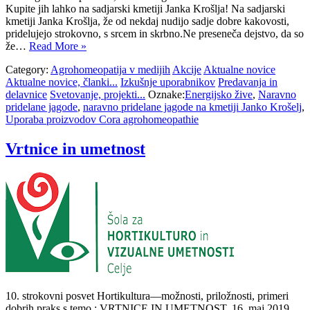
Kupite jih lahko na sadjarski kmetiji Janka Krošlja! Na sadjarski
kmetiji Janka Krošlja, že od nekdaj nudijo sadje dobre kakovosti,
pridelujejo strokovno, s srcem in skrbno.Ne preseneča dejstvo, da so
že…
Read More »
Category:
Agrohomeopatija v medijih
Akcije
Aktualne novice
Aktualne novice, članki...
Izkušnje uporabnikov
Predavanja in
delavnice
Svetovanje, projekti...
Oznake:
Energijsko žive
,
Naravno
pridelane jagode
,
naravno pridelane jagode na kmetiji Janko Krošelj
,
Uporaba proizvodov Cora agrohomeopathie
Vrtnice in umetnost
10. strokovni posvet Hortikultura—možnosti, priložnosti, primeri
dobrih praks s temo : VRTNICE IN UMETNOST. 16. maj 2019