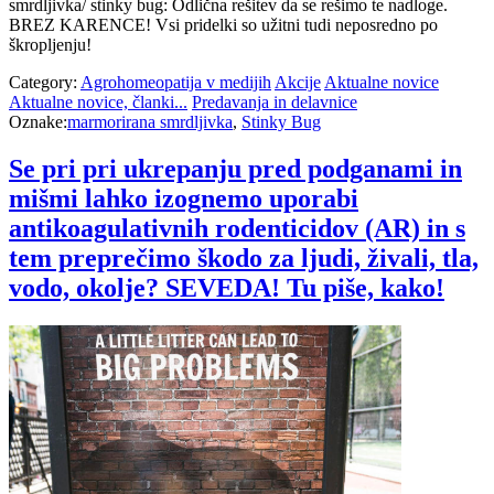
smrdljivka/ stinky bug: Odlična rešitev da se rešimo te nadloge.
BREZ KARENCE! Vsi pridelki so užitni tudi neposredno po
škropljenju!
Category:
Agrohomeopatija v medijih
Akcije
Aktualne novice
Aktualne novice, članki...
Predavanja in delavnice
Oznake:
marmorirana smrdljivka
,
Stinky Bug
Se pri pri ukrepanju pred podganami in
mišmi lahko izognemo uporabi
antikoagulativnih rodenticidov (AR) in s
tem preprečimo škodo za ljudi, živali, tla,
vodo, okolje? SEVEDA! Tu piše, kako!