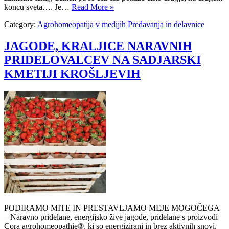
koncu sveta…. Je…
Read More »
Category:
Agrohomeopatija v medijih
Predavanja in delavnice
JAGODE, KRALJICE NARAVNIH
PRIDELOVALCEV NA SADJARSKI
KMETIJI KROŠLJEVIH
PODIRAMO MITE IN PRESTAVLJAMO MEJE MOGOČEGA
– Naravno pridelane, energijsko žive jagode, pridelane s proizvodi
Cora agrohomeopathie®, ki so energizirani in brez aktivnih snovi.