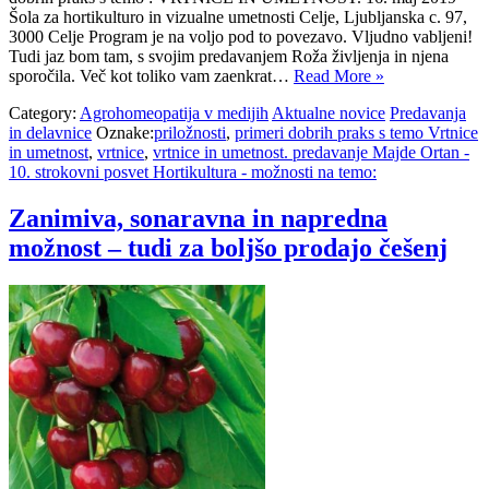
Šola za hortikulturo in vizualne umetnosti Celje, Ljubljanska c. 97,
3000 Celje Program je na voljo pod to povezavo. Vljudno vabljeni!
Tudi jaz bom tam, s svojim predavanjem Roža življenja in njena
sporočila. Več kot toliko vam zaenkrat…
Read More »
Category:
Agrohomeopatija v medijih
Aktualne novice
Predavanja
in delavnice
Oznake:
priložnosti
,
primeri dobrih praks s temo Vrtnice
in umetnost
,
vrtnice
,
vrtnice in umetnost. predavanje Majde Ortan -
10. strokovni posvet Hortikultura - možnosti na temo:
Zanimiva, sonaravna in napredna
možnost – tudi za boljšo prodajo češenj