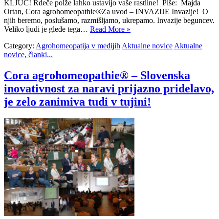
KLJUČ! Rdeče polže lahko ustavijo vaše rastline! Piše: Majda
Ortan, Cora agrohomeopathie®Za uvod – INVAZIJE Invazije! O
njih beremo, poslušamo, razmišljamo, ukrepamo. Invazije beguncev.
Veliko ljudi je glede tega…
Read More »
Category:
Agrohomeopatija v medijih
Aktualne novice
Aktualne
novice, članki...
Cora agrohomeopathie® – Slovenska
inovativnost za naravi prijazno pridelavo,
je zelo zanimiva tudi v tujini!