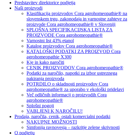
Predstavitev direktorice podjetja
Naši proizvodi
Klasifikacija proizvodov Cora agrohomeopathie® na
slovenskem trgu, zakonodaja in varnostne zahteve za
proizvode Cora agrohomeopathie® v Sloveniji
SPLOŠNA SPECIFIKACIJSKA LISTA ZA
PROIZVODE Cora agrohomeopathie®
Varnostni list 43% etanol
Katalog proizvodov Cora agrohomeopathie®
KATALOŠKI PODATKI ZA PROIZVOD Cora
agrohomeopathie X300
Kje in kako naročiti
CENIK PROIZVODOV Cora agrohomeopathie®
Podatki za naročilo, napotki za izbor ustreznega
pakiranja proizvoda
POTRDILO o skladnosti proizvodov Cora
agrohomeopathie® za uporabo v ekološki pridelavi
Več odličnih informacij o proizvodih Cora
agrohomeopathie®
Splošni pogoji
VABLJENI K NAROČILU!
Prodaja, naročila, cenik, ostali komercialni podatki
NAKUPNE MOŽNOSTI
Simfonija ravnovesja – razkritje zelene skrivnosti
O podjetju