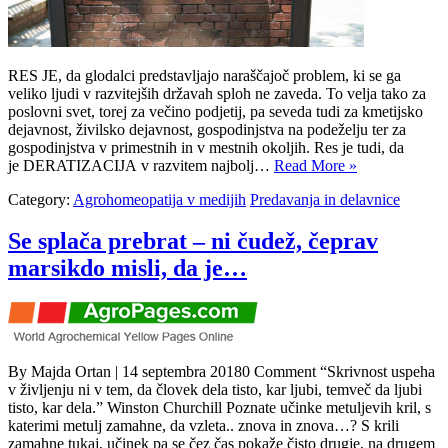
RES JE, da glodalci predstavljajo naraščajoč problem, ki se ga
veliko ljudi v razvitejših državah sploh ne zaveda. To velja tako za
poslovni svet, torej za večino podjetij, pa seveda tudi za kmetijsko
dejavnost, živilsko dejavnost, gospodinjstva na podeželju ter za
gospodinjstva v primestnih in v mestnih okoljih. Res je tudi, da
je DERATIZACIJA v razvitem najbolj…
Read More »
Category:
Agrohomeopatija v medijih
Predavanja in delavnice
Se splača prebrat – ni čudež, čeprav
marsikdo misli, da je…
By Majda Ortan | 14 septembra 20180 Comment “Skrivnost uspeha
v življenju ni v tem, da človek dela tisto, kar ljubi, temveč da ljubi
tisto, kar dela.” Winston Churchill Poznate učinke metuljevih kril, s
katerimi metulj zamahne, da vzleta.. znova in znova…? S krili
zamahne tukaj, učinek pa se čez čas pokaže čisto drugje, na drugem