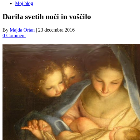
Moj blog
Darila svetih noči in voščilo
By
Majda Ortan
|
23 decembra 2016
0 Comment