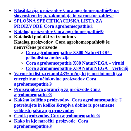
Klasifikacija proizvodov Cora agrohomeopathie® na
slovenskem trgu, zakonodaja in varnostne zahteve
SPLOŠNA SPECIFIKACIJSKA LISTA ZA
PROIZVODE Cora agrohomeopathie®
Katalog proizvodov Cora agrohomeopathie®
Kataloški podatki za trenutno v
Katalog proizvodov Cora agrohomeopathie® še
neuvrščene proizvode
Cora agrohomeopathie X300 NaturSTOP –
pelinolistna ambrozija
Cora agrohomeopathie X88 NaturNEGA – viruid
Cora agrohomeopathie X89 NaturNEGA – verticilij
Varnostni list za etanol 43% m/m, ki je nosilni medij za
energizirane učinkovine proizvodov Cora
agrohomeopathie®
Proizvajalčeva garancija za proizvode Cora
agrohomeopathie
®
Kakšno količino proizvodov
Cora agrohomeopathie
®
potrebujete in
koliko škropiva dobite iz posamezne
velikosti pakiranja proizvodov
Cenik proizvodov Cora agrohomeopathie®
Kako in kje naročiti
proizvode Cora
agrohomeopathie®