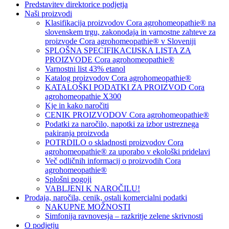
Predstavitev direktorice podjetja
Naši proizvodi
Klasifikacija proizvodov Cora agrohomeopathie® na
slovenskem trgu, zakonodaja in varnostne zahteve za
proizvode Cora agrohomeopathie® v Sloveniji
SPLOŠNA SPECIFIKACIJSKA LISTA ZA
PROIZVODE Cora agrohomeopathie®
Varnostni list 43% etanol
Katalog proizvodov Cora agrohomeopathie®
KATALOŠKI PODATKI ZA PROIZVOD Cora
agrohomeopathie X300
Kje in kako naročiti
CENIK PROIZVODOV Cora agrohomeopathie®
Podatki za naročilo, napotki za izbor ustreznega
pakiranja proizvoda
POTRDILO o skladnosti proizvodov Cora
agrohomeopathie® za uporabo v ekološki pridelavi
Več odličnih informacij o proizvodih Cora
agrohomeopathie®
Splošni pogoji
VABLJENI K NAROČILU!
Prodaja, naročila, cenik, ostali komercialni podatki
NAKUPNE MOŽNOSTI
Simfonija ravnovesja – razkritje zelene skrivnosti
O podjetju