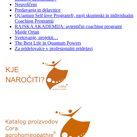
Neuvrščeni
Predavanja in delavnice
QUantum Self love Program®, moji skupinski in individualni
Coaching Programii
RAJSKA AKADEMIJA: avtentični coaching programi
Majde Ortan
Svetovanje, projekti…
The Best Life in Quantum Powers
Za pridelovalce v profesionalni pridelavi