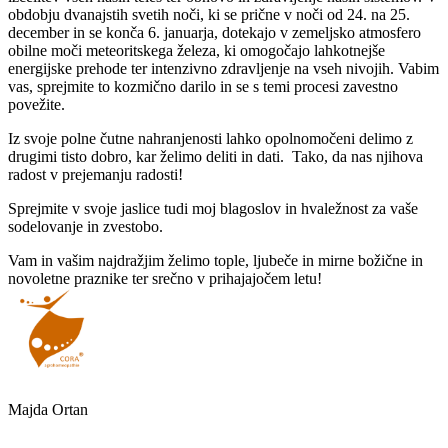
obdobju dvanajstih svetih noči, ki se prične v noči od 24. na 25.
december in se konča 6. januarja, dotekajo v zemeljsko atmosfero
obilne moči meteoritskega železa, ki omogočajo lahkotnejše
energijske prehode ter intenzivno zdravljenje na vseh nivojih. Vabim
vas, sprejmite to kozmično darilo in se s temi procesi zavestno
povežite.
Iz svoje polne čutne nahranjenosti lahko opolnomočeni delimo z
drugimi tisto dobro, kar želimo deliti in dati. Tako, da nas njihova
radost v prejemanju radosti!
Sprejmite v svoje jaslice tudi moj blagoslov in hvaležnost za vaše
sodelovanje in zvestobo.
Vam in vašim najdražjim želimo tople, ljubeče in mirne božične in
novoletne praznike ter srečno v prihajajočem letu!
Majda Ortan