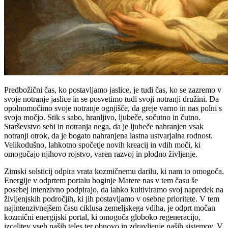
Predbožični čas, ko postavljamo jaslice, je tudi čas, ko se zazremo v
svoje notranje jaslice in se posvetimo tudi svoji notranji družini. Da
opolnomočimo svoje notranje ognjišče, da greje varno in nas polni s
svojo močjo. Stik s sabo, hranljivo, ljubeče, sočutno in čutno.
Starševstvo sebi in notranja nega, da je ljubeče nahranjen vsak
notranji otrok, da je bogato nahranjena lastna ustvarjalna rodnost.
Velikodušno, lahkotno spočetje novih kreacij in vdih moči, ki
omogočajo njihovo rojstvo, varen razvoj in plodno življenje.
Zimski solsticij odpira vrata kozmičnemu darilu, ki nam to omogoča.
Energije v odprtem portalu boginje Matere nas v tem času še
posebej intenzivno podpirajo, da lahko kultiviramo svoj napredek na
življenjskih področjih, ki jih postavljamo v osebne prioritete. V tem
najintenzivnejšem času ciklusa zemeljskega vdiha, je odprt močan
kozmični energijski portal, ki omogoča globoko regeneracijo,
izcelitev vseh naših teles ter obnovo in zdravljenje naših sistemov. V