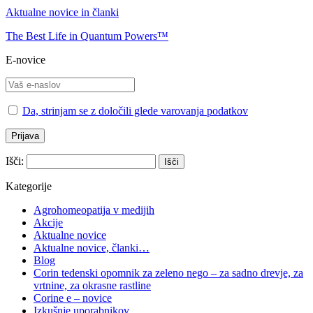
Aktualne novice in članki
The Best Life in Quantum Powers™
E-novice
Da, strinjam se z določili glede varovanja podatkov
Išči:
Kategorije
Agrohomeopatija v medijih
Akcije
Aktualne novice
Aktualne novice, članki…
Blog
Corin tedenski opomnik za zeleno nego – za sadno drevje, za
vrtnine, za okrasne rastline
Corine e – novice
Izkušnje uporabnikov