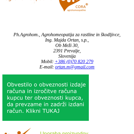
Ph.Agrohom., Agrohomeopatija za rastline in škodljivce,
Ing. Majda Ortan, s.p.,
Ob Meži 30,
2391 Prevalje,
Slovenija
Mobil:
+386 (0)70 820 279
E-mail:
ortan.m@gmail.com