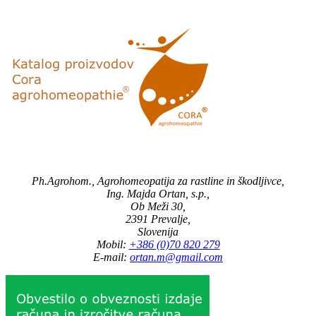
Ph.Agrohom., Agrohomeopatija za rastline in škodljivce,
Ing. Majda Ortan, s.p.,
Ob Meži 30,
2391 Prevalje,
Slovenija
Mobil:
+386 (0)70 820 279
E-mail:
ortan.m@gmail.com