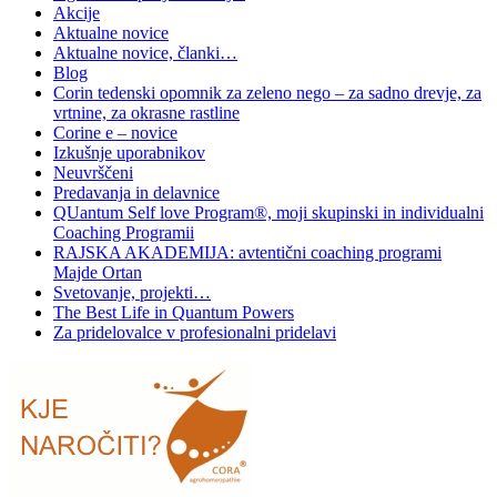
Akcije
Aktualne novice
Aktualne novice, članki…
Blog
Corin tedenski opomnik za zeleno nego – za sadno drevje, za
vrtnine, za okrasne rastline
Corine e – novice
Izkušnje uporabnikov
Neuvrščeni
Predavanja in delavnice
QUantum Self love Program®, moji skupinski in individualni
Coaching Programii
RAJSKA AKADEMIJA: avtentični coaching programi
Majde Ortan
Svetovanje, projekti…
The Best Life in Quantum Powers
Za pridelovalce v profesionalni pridelavi