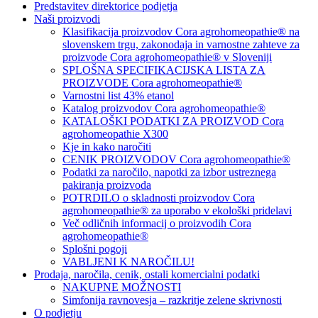
Predstavitev direktorice podjetja
Naši proizvodi
Klasifikacija proizvodov Cora agrohomeopathie® na
slovenskem trgu, zakonodaja in varnostne zahteve za
proizvode Cora agrohomeopathie® v Sloveniji
SPLOŠNA SPECIFIKACIJSKA LISTA ZA
PROIZVODE Cora agrohomeopathie®
Varnostni list 43% etanol
Katalog proizvodov Cora agrohomeopathie®
KATALOŠKI PODATKI ZA PROIZVOD Cora
agrohomeopathie X300
Kje in kako naročiti
CENIK PROIZVODOV Cora agrohomeopathie®
Podatki za naročilo, napotki za izbor ustreznega
pakiranja proizvoda
POTRDILO o skladnosti proizvodov Cora
agrohomeopathie® za uporabo v ekološki pridelavi
Več odličnih informacij o proizvodih Cora
agrohomeopathie®
Splošni pogoji
VABLJENI K NAROČILU!
Prodaja, naročila, cenik, ostali komercialni podatki
NAKUPNE MOŽNOSTI
Simfonija ravnovesja – razkritje zelene skrivnosti
O podjetju