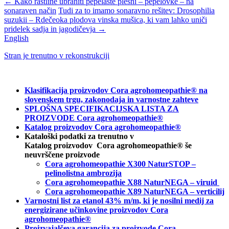
←
Kako rastline ubraniti pepelaste plesni – pepelovke – na
sonaraven način
Tudi za to imamo sonaravno rešitev: Drosophilia
suzukii – Rdečeoka plodova vinska mušica, ki vam lahko uniči
pridelek sadja in jagodičevja
→
English
Stran je trenutno v rekonstrukciji
Klasifikacija proizvodov Cora agrohomeopathie® na
slovenskem trgu, zakonodaja in varnostne zahteve
SPLOŠNA SPECIFIKACIJSKA LISTA ZA
PROIZVODE Cora agrohomeopathie®
Katalog proizvodov Cora agrohomeopathie®
Kataloški podatki za trenutno v
Katalog proizvodov Cora agrohomeopathie® še
neuvrščene proizvode
Cora agrohomeopathie X300 NaturSTOP –
pelinolistna ambrozija
Cora agrohomeopathie X88 NaturNEGA – viruid
Cora agrohomeopathie X89 NaturNEGA – verticilij
Varnostni list za etanol 43% m/m, ki je nosilni medij za
energizirane učinkovine proizvodov Cora
agrohomeopathie®
Proizvajalčeva garancija za proizvode Cora