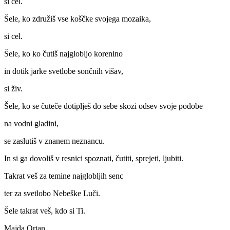
si cel.
Šele, ko združiš vse koščke svojega mozaika,
si cel.
Šele, ko ko čutiš najglobljo korenino
in dotik jarke svetlobe sončnih višav,
si živ.
Šele, ko se čuteče dotiplješ do sebe skozi odsev svoje podobe
na vodni gladini,
se zaslutiš v znanem neznancu.
In si ga dovoliš v resnici spoznati, čutiti, sprejeti, ljubiti.
Takrat veš za temine najglobljih senc
ter za svetlobo Nebeške Luči.
Šele takrat veš, kdo si Ti.
Majda Ortan