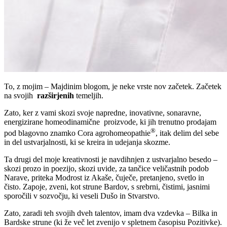
To, z mojim – Majdinim blogom, je neke vrste nov začetek. Začetek
na svojih
razširjenih
temeljih.
Zato, ker z vami skozi svoje napredne, inovativne, sonaravne,
energizirane homeodinamične proizvode, ki jih trenutno prodajam
®
pod blagovno znamko Cora agrohomeopathie
, itak delim del sebe
in del ustvarjalnosti, ki se kreira in udejanja skozme.
Ta drugi del moje kreativnosti je navdihnjen z ustvarjalno besedo –
skozi prozo in poezijo, skozi uvide, za tančice veličastnih podob
Narave, priteka Modrost iz Akaše, čuječe, pretanjeno, svetlo in
čisto. Zapoje, zveni, kot strune Bardov, s srebrni, čistimi, jasnimi
sporočili v sozvočju, ki veseli Dušo in Stvarstvo.
Zato, zaradi teh svojih dveh talentov, imam dva vzdevka – Bilka in
Bardske strune (ki že več let zvenijo v spletnem časopisu Pozitivke).