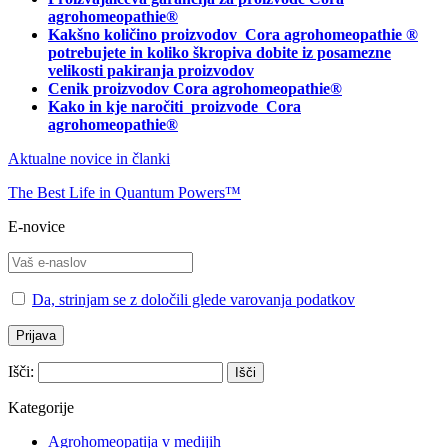
agrohomeopathie
®
Kakšno količino proizvodov
Cora agrohomeopathie
®
potrebujete in
koliko škropiva dobite iz posamezne
velikosti pakiranja proizvodov
Cenik proizvodov Cora agrohomeopathie®
Kako in kje naročiti
proizvode Cora
agrohomeopathie®
Aktualne novice in članki
The Best Life in Quantum Powers™
E-novice
Da, strinjam se z določili glede varovanja podatkov
Išči:
Kategorije
Agrohomeopatija v medijih