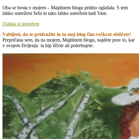
Oba se bosta v mojem – Majdinem blogu pridno oglašala. S tem
lahko ustrežem Sebi in tako lahko ustrežem tudi Vam.
Zlahka si ustrežem
Vabljeni, da se pridružite in ta moj blog čim-večkrat obiščete!
Prepričana s
em, da na mojem, Majdinem blogu, najdete prav to, kar
v svojem življenju ta hip iščete ali potrebujete.