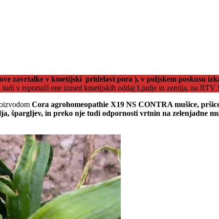
rove zavrtalke
v kmetijski pridelavi pora ), v poljskem poskusu 
a tudi v reportaži ene izmed kmetijskih oddaj Ljudje in zemlja, na RTV
proizvodom
Cora agrohomeopathie X19 NS CONTRA mušice, pršice t
lja, špargljev, in preko nje tudi odpornosti vrtnin na zelenjadne muh