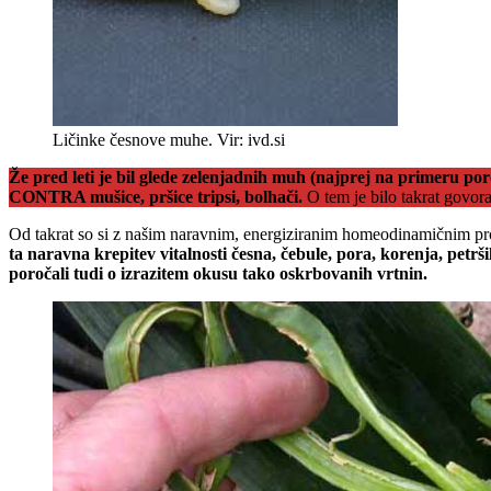
Ličinke česnove muhe. Vir: ivd.si
Že pred leti je bil glede zelenjadnih muh (najprej na primeru po
CONTRA mušice, pršice tripsi, bolhači.
O tem je bilo takrat govor
Od takrat so si z našim naravnim, energiziranim homeodinamičnim 
ta naravna krepitev vitalnosti česna, čebule, pora, korenja, petrši
poročali tudi o izrazitem okusu tako oskrbovanih vrtnin.