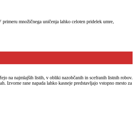
. V primeru množičnega uničenja lahko celoten pridelek umre,
na najmlajših listih, v obliki nazobčanih in scefranih listnih robov.
stlinah. Izvorne rane napada lahko kasneje predstavljajo vstopno mesto za