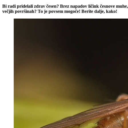
Bi radi pridelali zdrav česen? Brez napadov ličink česnove muhe, k
večjih površinah? To je povsem mogoče! Berite dalje, kako!