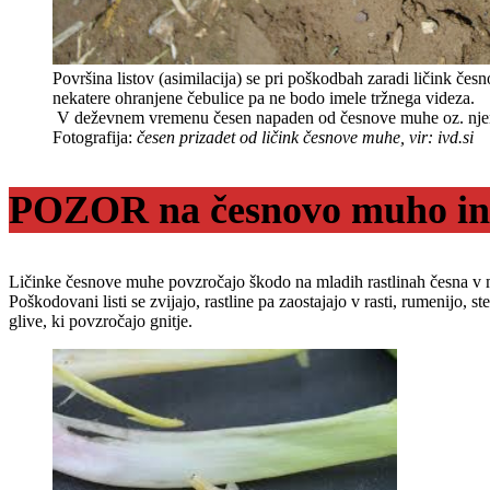
Površina listov (asimilacija) se pri poškodbah zaradi ličink če
nekatere ohranjene čebulice pa ne bodo imele tržnega videza.
V deževnem vremenu česen napaden od česnove muhe oz. njeni
Fotografija:
česen prizadet od ličink česnove muhe, vir: ivd.si
POZOR na česnovo muho in 
Ličinke česnove muhe povzročajo škodo na mladih rastlinah česna v me
Poškodovani listi se zvijajo, rastline pa zaostajajo v rasti, rumenijo, 
glive, ki povzročajo gnitje.