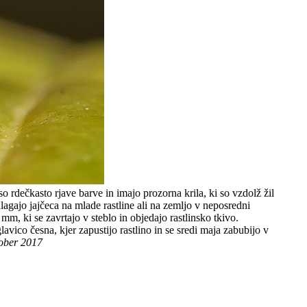
rdečkasto rjave barve in imajo prozorna krila, ki so vzdolž žil
agajo jajčeca na mlade rastline ali na zemljo v neposredni
 mm, ki se zavrtajo v steblo in objedajo rastlinsko tkivo.
avico česna, kjer zapustijo rastlino in se sredi maja zabubijo v
ktober 2017