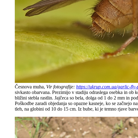
Česnova muha,
Vir fotografije:
https://ukrup.com.ua/garlic-fly-
sivkasto obarvana. Prezimijo v stadiju odraslega osebka in ob 
bližini stebla rastlin. Jajčeca so bela, dolga od 1 do 2 mm in pod
Poškodbe zaradi objedanja so opazne kasneje, ko se začnejo napad
tleh, na globini od 10 do 15 cm. Iz bube, ki je temno rjave bar