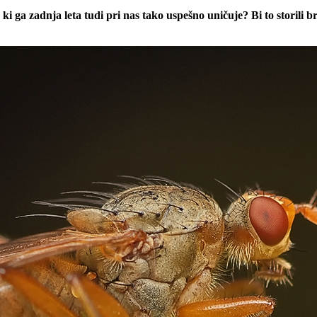
i ga zadnja leta tudi pri nas tako uspešno uničuje? Bi to storili b