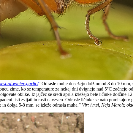
pest-of-winter-garlic/
“Odrasle muhe dosežejo dolžino od 8 do 10 mm, so 
koncu zime, ko se temperature za nekaj dni dvignejo nad 5°C začnejo odl
olgovate oblike. Iz jajčec se sredi aprila izležejo bele ličinke dolžine 12
eni listi zvijati in rasti navzven. Odrasle ličinke se nato pomikajo v gl
ve in dolga 5-8 mm, se izleže odrasla muha.”
Vir: ivr.si, Neja Marolt; o