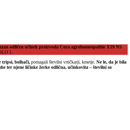
izkazan odličen učinek proizvoda Cora agrohomeopathie X19 NS
 SLO 1.
ripsi, bolhači,
pomagali številni vrtičkarji, kmetje.
Ne le, da je bila
e ter njene ličinke žerke odlična, učinkovita – številni so