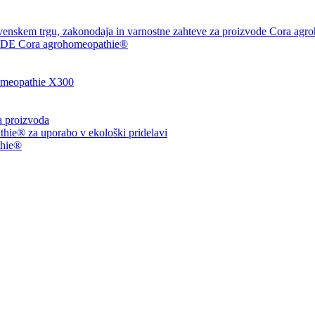
venskem trgu, zakonodaja in varnostne zahteve za proizvode Cora agr
 Cora agrohomeopathie®
eopathie X300
ja proizvoda
ie® za uporabo v ekološki pridelavi
thie®