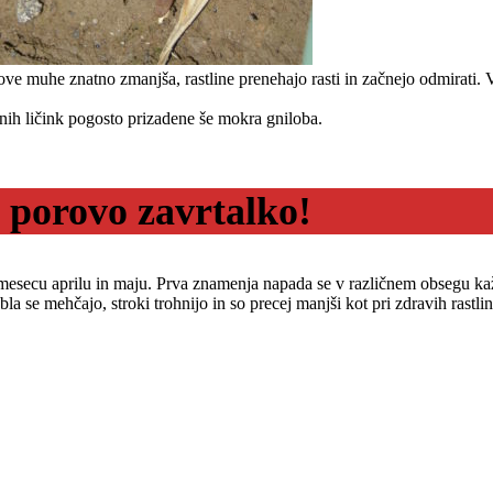
snove muhe znatno zmanjša, rastline prenehajo rasti in začnejo odmirati
h ličink pogosto prizadene še mokra gniloba.
porovo zavrtalko!
secu aprilu in maju. Prva znamenja napada se v različnem obsegu kažejo 
stebla se mehčajo, stroki trohnijo in so precej manjši kot pri zdravih ra