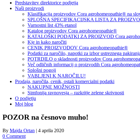
Predstavitev direktorice podjetja
Naši proizvodi
Klasifikacija proizvodov Cora agrohomeopathie® na slo
SPLOŠNA SPECIFIKACIJSKA LISTA ZA PROIZVODE
Varnostni list 43% etanol
Katalog proizvodov Cora agrohomeopathie®
KATALOŠKI PODATKI ZA PROIZVOD Cora agrohom
Kje in kako naročiti
CENIK PROIZVODOV Cora agrohomeopathie®
Podatki za naročilo, napotki za izbor ustreznega pakiran
POTRDILO o skladnosti proizvodov Cora agrohomeopath
Več odličnih informacij o proizvodih Cora agrohomeopa
Splošni pogoji
VABLJENI K NAROČILU!
Prodaja, naročila, cenik, ostali komercialni podatki
NAKUPNE MOŽNOSTI
Simfonija ravnovesja – razkritje zelene skrivnosti
O podjetju
Moj blog
POZOR na česnovo muho!
By
Majda Ortan
|
4 aprila 2020
0 Comment