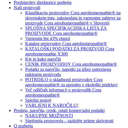
Predstavitev direktorice podjetja
Naši proizvodi
Klasifikacija proizvodov Cora agrohomeopathie® na
slovenskem trgu, zakonodaja in varnostne zahteve za
proizvode Cora agrohomeopathie® v Sloveniji
SPLOŠNA SPECIFIKACIJSKA LISTA ZA
PROIZVODE Cora agrohomeopathie®
Varnostni list 43% etanol
Katalog proizvodov Cora agrohomeopathie®
KATALOŠKI PODATKI ZA PROIZVOD Cora
agrohomeopathie X300
Kje in kako naročiti
CENIK PROIZVODOV Cora agrohomeopathie®
Podatki za naročilo, napotki za izbor ustreznega
pakiranja proizvoda
POTRDILO o skladnosti proizvodov Cora
agrohomeopathie® za uporabo v ekološki pridelavi
Več odličnih informacij o proizvodih Cora
agrohomeopathie®
Splošni pogoji
VABLJENI K NAROČILU!
Prodaja, naročila, cenik, ostali komercialni podatki
NAKUPNE MOŽNOSTI
Simfonija ravnovesja – razkritje zelene skrivnosti
O podjetju