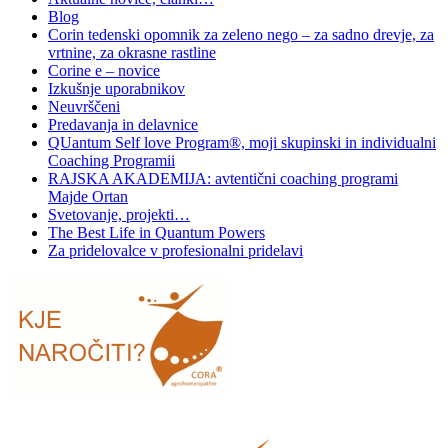
Blog
Corin tedenski opomnik za zeleno nego – za sadno drevje, za
vrtnine, za okrasne rastline
Corine e – novice
Izkušnje uporabnikov
Neuvrščeni
Predavanja in delavnice
QUantum Self love Program®, moji skupinski in individualni
Coaching Programii
RAJSKA AKADEMIJA: avtentični coaching programi
Majde Ortan
Svetovanje, projekti…
The Best Life in Quantum Powers
Za pridelovalce v profesionalni pridelavi