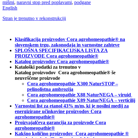
mišmi
,
naravni stop pred poplavami
,
podgane
English
Stran je trenutno v rekonstrukciji
Klasifikacija proizvodov Cora agrohomeopathie® na
slovenskem trgu, zakonodaja in varnostne zahteve
SPLOŠNA SPECIFIKACIJSKA LISTA ZA
PROIZVODE Cora agrohomeopathie®
Katalog proizvodov Cora agrohomeopathie®
Kataloški podatki za trenutno v
Katalog proizvodov Cora agrohomeopathie® še
neuvrščene proizvode
Cora agrohomeopathie X300 NaturSTOP –
pelinolistna ambrozija
Cora agrohomeopathie X88 NaturNEGA – viruid
Cora agrohomeopathie X89 NaturNEGA – verticilij
Varnostni list za etanol 43% m/m, ki je nosilni medij za
energizirane učinkovine proizvodov Cora
agrohomeopathie®
Proizvajalčeva garancija za proizvode Cora
agrohomeopathie
®
Kakšno količino proizvodov
Cora agrohomeopathie
®