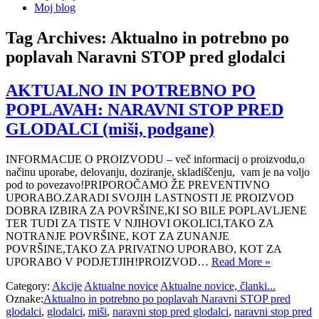
Moj blog
Tag Archives:
Aktualno in potrebno po
poplavah Naravni STOP pred glodalci
AKTUALNO IN POTREBNO PO
POPLAVAH: NARAVNI STOP PRED
GLODALCI (miši, podgane)
INFORMACIJE O PROIZVODU – več informacij o proizvodu,o
načinu uporabe, delovanju, doziranje, skladiščenju, vam je na voljo
pod to povezavo!PRIPOROČAMO ŽE PREVENTIVNO
UPORABO.ZARADI SVOJIH LASTNOSTI JE PROIZVOD
DOBRA IZBIRA ZA POVRŠINE,KI SO BILE POPLAVLJENE
TER TUDI ZA TISTE V NJIHOVI OKOLICI,TAKO ZA
NOTRANJE POVRŠINE, KOT ZA ZUNANJE
POVRŠINE,TAKO ZA PRIVATNO UPORABO, KOT ZA
UPORABO V PODJETJIH!PROIZVOD…
Read More »
Category:
Akcije
Aktualne novice
Aktualne novice, članki...
Oznake:
Aktualno in potrebno po poplavah Naravni STOP pred
glodalci
,
glodalci
,
miši
,
naravni stop pred glodalci
,
naravni stop pred