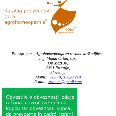
Ph.Agrohom., Agrohomeopatija za rastline in škodljivce,
Ing. Majda Ortan, s.p.,
Ob Meži 30,
2391 Prevalje,
Slovenija
Mobil:
+386 (0)70 820 279
E-mail:
ortan.m@gmail.com