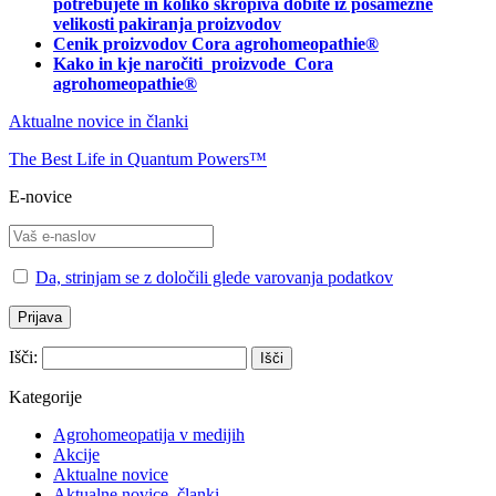
potrebujete in
koliko škropiva dobite iz posamezne
velikosti pakiranja proizvodov
Cenik proizvodov Cora agrohomeopathie®
Kako in kje naročiti
proizvode Cora
agrohomeopathie®
Aktualne novice in članki
The Best Life in Quantum Powers™
E-novice
Da, strinjam se z določili glede varovanja podatkov
Išči:
Kategorije
Agrohomeopatija v medijih
Akcije
Aktualne novice
Aktualne novice, članki…