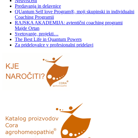
Neuvrščeni
Predavanja in delavnice
QUantum Self love Program®, moji skupinski in individualni
Coaching Programii
RAJSKA AKADEMIJA: avtentični coaching programi
Majde Ortan
Svetovanje, projekti…
The Best Life in Quantum Powers
Za pridelovalce v profesionalni pridelavi