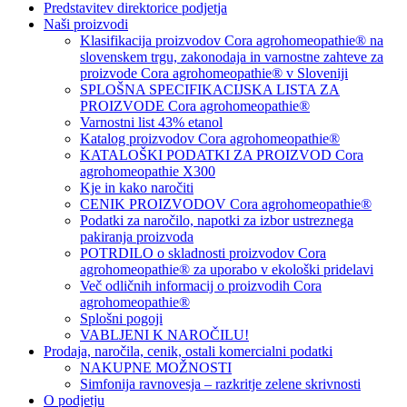
Predstavitev direktorice podjetja
Naši proizvodi
Klasifikacija proizvodov Cora agrohomeopathie® na
slovenskem trgu, zakonodaja in varnostne zahteve za
proizvode Cora agrohomeopathie® v Sloveniji
SPLOŠNA SPECIFIKACIJSKA LISTA ZA
PROIZVODE Cora agrohomeopathie®
Varnostni list 43% etanol
Katalog proizvodov Cora agrohomeopathie®
KATALOŠKI PODATKI ZA PROIZVOD Cora
agrohomeopathie X300
Kje in kako naročiti
CENIK PROIZVODOV Cora agrohomeopathie®
Podatki za naročilo, napotki za izbor ustreznega
pakiranja proizvoda
POTRDILO o skladnosti proizvodov Cora
agrohomeopathie® za uporabo v ekološki pridelavi
Več odličnih informacij o proizvodih Cora
agrohomeopathie®
Splošni pogoji
VABLJENI K NAROČILU!
Prodaja, naročila, cenik, ostali komercialni podatki
NAKUPNE MOŽNOSTI
Simfonija ravnovesja – razkritje zelene skrivnosti
O podjetju