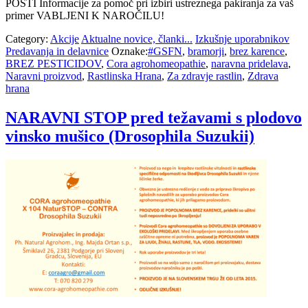
POŠTI Informacije za pomoč pri izbiri ustreznega pakiranja za vaš
primer VABLJENI K NAROČILU!
Category:
Akcije
Aktualne novice, članki...
Izkušnje uporabnikov
Predavanja in delavnice
Oznake:
#GSFN
,
bramorji
,
brez karence
,
BREZ PESTICIDOV
,
Cora agrohomeopathie
,
naravna pridelava
,
Naravni proizvod
,
Rastlinska Hrana
,
Za zdravje rastlin
,
Zdrava
hrana
NARAVNI STOP pred težavami s plodovo
vinsko mušico (Drosophila Suzukii)