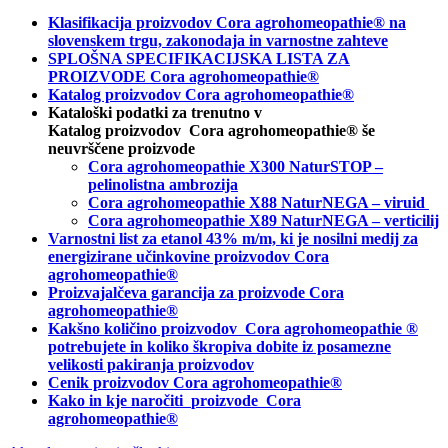
Klasifikacija proizvodov Cora agrohomeopathie® na
slovenskem trgu, zakonodaja in varnostne zahteve
SPLOŠNA SPECIFIKACIJSKA LISTA ZA
PROIZVODE Cora agrohomeopathie®
Katalog proizvodov Cora agrohomeopathie®
Kataloški podatki za trenutno v
Katalog proizvodov Cora agrohomeopathie® še
neuvrščene proizvode
Cora agrohomeopathie X300 NaturSTOP –
pelinolistna ambrozija
Cora agrohomeopathie X88 NaturNEGA – viruid
Cora agrohomeopathie X89 NaturNEGA – verticilij
Varnostni list za etanol 43% m/m, ki je nosilni medij za
energizirane učinkovine proizvodov Cora
agrohomeopathie®
Proizvajalčeva garancija za proizvode Cora
agrohomeopathie
®
Kakšno količino proizvodov
Cora agrohomeopathie
®
potrebujete in
koliko škropiva dobite iz posamezne
velikosti pakiranja proizvodov
Cenik proizvodov Cora agrohomeopathie®
Kako in kje naročiti
proizvode Cora
agrohomeopathie®