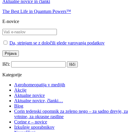
Aktualne novice in članki
The Best Life in Quantum Powers™
E-novice
Da, strinjam se z določili glede varovanja podatkov
Išči:
Kategorije
Agrohomeopatija v medijih
Akcije
Aktualne novice
Aktualne novice, članki…
Blog
Corin tedenski opomnik za zeleno nego – za sadno drevje, za
vrtnine, za okrasne rastline
Corine e – novice
Izkušnje uporabnikov