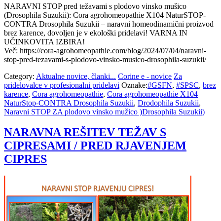
NARAVNI STOP pred težavami s plodovo vinsko mušico
(Drosophila Suzukii): Cora agrohomeopathie X104 NaturSTOP-
CONTRA Drosophila Suzukii – naravni homeodinamični proizvod
brez karence, dovoljen je v ekološki pridelavi! VARNA IN
UČINKOVITA IZBIRA!
Več: https://cora-agrohomeopathie.com/blog/2024/07/04/naravni-
stop-pred-tezavami-s-plodovo-vinsko-musico-drosophila-suzukii/
Category:
Aktualne novice, članki...
Corine e - novice
Za
pridelovalce v profesionalni pridelavi
Oznake:
#GSFN
,
#SPSC
,
brez
karence
,
Cora agrohomeopathie
,
Cora agrohomeopathie X104
NaturStop-CONTRA Drosophila Suzukii
,
Drodophila Suzukii
,
Naravni STOP ZA plodovo vinsko mužico )Drosophila Suzukii)
NARAVNA REŠITEV TEŽAV S
CIPRESAMI / PRED RJAVENJEM
CIPRES