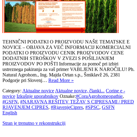
TEHNIČNI PODATKI O PROIZVODU NAŠE TEMATSKE E
NOVICE – OBJAVA ZA VEČ INFORMACIJ KOMERCIALNI
PODATKI O PROIZVODU CENIK PROIZVODOV CENE
DODATNIH STROŠKOV V ZVEZI S POŠILJANJEM
PROIZVODOV PO POŠTI Informacije za pomoč pri izbiri
ustreznega pakiranja za vaš primer VABLJENI K NAROČILU! Ph.
Natural Agrohom., Ing. Majda Ortan s.p., Šmiklavž 26, 2381
Podgorje pri Slovenj…
Read More »
Category:
Aktualne novice
Aktualne novice, članki...
Corine e -
novice
Izkušnje uporabnikov
Oznake:
#CoraAgrohomeopathie
,
#GSFN
,
#NARAVNA REŠITEV TEŽAV S CIPRESAMI / PRED
RJAVENJEM CIPRES
,
#RjavenjeCipres
,
#SPSC
,
GSFN
English
Stran je trenutno v rekonstrukciji