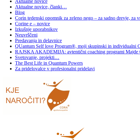
Aktualne novice
Aktualne novice, članki…
Blog
Corin tedenski opomnik za zeleno nego – za sadno drevje, za vrt
Corine e – novice
Izkušnje uporabnikov
Neuvrščeni
Predavanja in delavnice
QUantum Self love Program®, moji skupinski in individualni 
RAJSKA AKADEMIJA: avtentični coaching programi Majde 
Svetovanje, projekti…
The Best Life in Quantum Powers
Za pridelovalce v profesionalni pridelavi