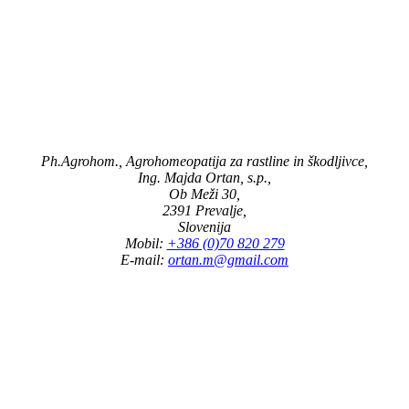
Ph.Agrohom., Agrohomeopatija za rastline in škodljivce,
Ing. Majda Ortan, s.p.,
Ob Meži 30,
2391 Prevalje,
Slovenija
Mobil:
+386 (0)70 820 279
E-mail:
ortan.m@gmail.com