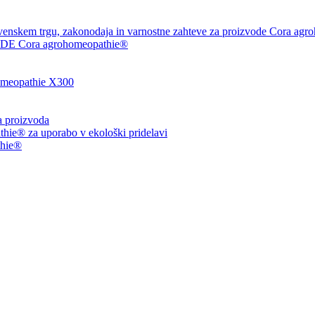
venskem trgu, zakonodaja in varnostne zahteve za proizvode Cora agr
 Cora agrohomeopathie®
eopathie X300
ja proizvoda
ie® za uporabo v ekološki pridelavi
thie®