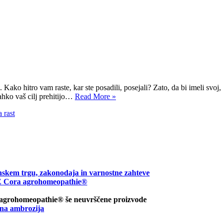
Kako hitro vam raste, kar ste posadili, posejali? Zato, da bi imeli svoj,
lahko vaš cilj prehitijo…
Read More »
a rast
nskem trgu, zakonodaja in varnostne zahteve
ora agrohomeopathie®
 agrohomeopathie® še neuvrščene proizvode
na ambrozija