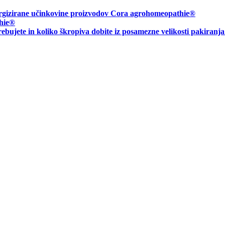
energizirane učinkovine proizvodov Cora agrohomeopathie®
hie
®
rebujete in
koliko škropiva dobite iz posamezne velikosti pakiranj