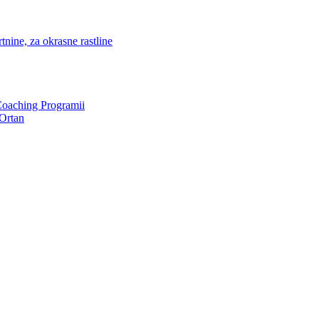
nine, za okrasne rastline
Coaching Programii
Ortan