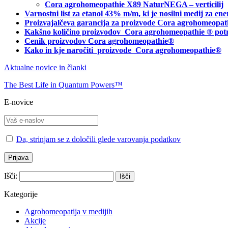
Cora agrohomeopathie X89 NaturNEGA – verticilij
Varnostni list za etanol 43% m/m, ki je nosilni medij za 
Proizvajalčeva garancija za proizvode Cora agrohomeopat
Kakšno količino proizvodov
Cora agrohomeopathie
® pot
Cenik proizvodov Cora agrohomeopathie®
Kako in kje naročiti
proizvode Cora agrohomeopathie®
Aktualne novice in članki
The Best Life in Quantum Powers™
E-novice
Da, strinjam se z določili glede varovanja podatkov
Išči:
Kategorije
Agrohomeopatija v medijih
Akcije