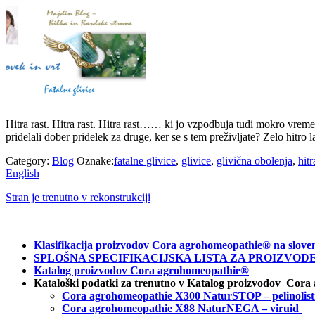
Hitra rast. Hitra rast. Hitra rast…… ki jo vzpodbuja tudi mokro vreme. 
pridelali dober pridelek za druge, ker se s tem preživljate? Zelo hitro 
Category:
Blog
Oznake:
fatalne glivice
,
glivice
,
glivična obolenja
,
hitr
English
Stran je trenutno v rekonstrukciji
Klasifikacija proizvodov Cora agrohomeopathie® na slove
SPLOŠNA SPECIFIKACIJSKA LISTA ZA PROIZVODE C
Katalog proizvodov Cora agrohomeopathie®
Kataloški podatki za trenutno v Katalog proizvodov Cora
Cora agrohomeopathie X300 NaturSTOP – pelinolist
Cora agrohomeopathie X88 NaturNEGA – viruid