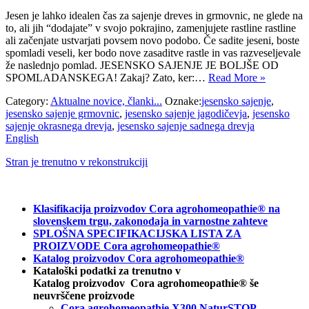
Jesen je lahko idealen čas za sajenje dreves in grmovnic, ne glede na
to, ali jih “dodajate” v svojo pokrajino, zamenjujete rastline rastline
ali začenjate ustvarjati povsem novo podobo. Če sadite jeseni, boste
spomladi veseli, ker bodo nove zasaditve rastle in vas razveseljevale
že naslednjo pomlad. JESENSKO SAJENJE JE BOLJŠE OD
SPOMLADANSKEGA! Zakaj? Zato, ker:…
Read More »
Category:
Aktualne novice, članki...
Oznake:
jesensko sajenje
,
jesensko sajenje grmovnic
,
jesensko sajenje jagodičevja
,
jesensko
sajenje okrasnega drevja
,
jesensko sajenje sadnega drevja
English
Stran je trenutno v rekonstrukciji
Klasifikacija proizvodov Cora agrohomeopathie® na
slovenskem trgu, zakonodaja in varnostne zahteve
SPLOŠNA SPECIFIKACIJSKA LISTA ZA
PROIZVODE Cora agrohomeopathie®
Katalog proizvodov Cora agrohomeopathie®
Kataloški podatki za trenutno v
Katalog proizvodov Cora agrohomeopathie® še
neuvrščene proizvode
Cora agrohomeopathie X300 NaturSTOP –