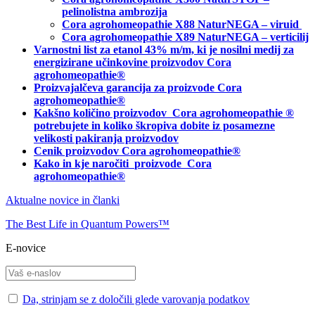
pelinolistna ambrozija
Cora agrohomeopathie X88 NaturNEGA – viruid
Cora agrohomeopathie X89 NaturNEGA – verticilij
Varnostni list za etanol 43% m/m, ki je nosilni medij za
energizirane učinkovine proizvodov Cora
agrohomeopathie®
Proizvajalčeva garancija za proizvode Cora
agrohomeopathie
®
Kakšno količino proizvodov
Cora agrohomeopathie
®
potrebujete in
koliko škropiva dobite iz posamezne
velikosti pakiranja proizvodov
Cenik proizvodov Cora agrohomeopathie®
Kako in kje naročiti
proizvode Cora
agrohomeopathie®
Aktualne novice in članki
The Best Life in Quantum Powers™
E-novice
Da, strinjam se z določili glede varovanja podatkov