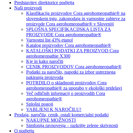
Predstavitev direktorice podjetja
Naši proizvodi
Klasifikacija proizvodov Cora agrohomeopathie® na
slovenskem trgu, zakonodaja in varnostne zahteve za
proizvode Cora agrohomeopathie® v Sloveniji
SPLOŠNA SPECIFIKACIJSKA LISTA ZA
PROIZVODE Cora agrohomeopathie®
Varnostni list 43% etanol
Katalog proizvodov Cora agrohomeopathie®
KATALOŠKI PODATKI ZA PROIZVOD Cora
agrohomeopathie X300
Kje in kako naročiti
CENIK PROIZVODOV Cora agrohomeopathie®
Podatki za naročilo, napotki za izbor ustreznega
pakiranja proizvoda
POTRDILO o skladnosti proizvodov Cora
agrohomeopathie® za uporabo v ekološki pridelavi
Več odličnih informacij o proizvodih Cora
agrohomeopathie®
Splošni pogoji
VABLJENI K NAROČILU!
Prodaja, naročila, cenik, ostali komercialni podatki
NAKUPNE MOŽNOSTI
Simfonija ravnovesja – razkritje zelene skrivnosti
O podjetju