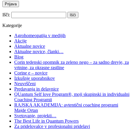
Išči:
Kategorije
Agrohomeopatija v medijih
Akcije
Aktualne novice
Aktualne novice, članki…
Blog
Corin tedenski opomnik za zeleno nego – za sadno drevje, za
vrtnine, za okrasne rastline
Corine e – novice
Izkušnje uporabnikov
Neuvrščeni
Predavanja in delavnice
QUantum Self love Program®, moji skupinski in individualni
Coaching Programii
RAJSKA AKADEMIJA: avtentični coaching programi
Majde Ortan
Svetovanje, projekti…
The Best Life in Quantum Powers
Za pridelovalce v profesionalni pridelavi