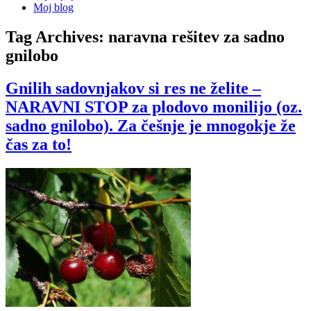
Moj blog
Tag Archives:
naravna rešitev za sadno
gnilobo
Gnilih sadovnjakov si res ne želite –
NARAVNI STOP za plodovo monilijo (oz.
sadno gnilobo). Za češnje je mnogokje že
čas za to!