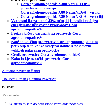
Cora agrohomeopathie X300 NaturSTOP –
pelinolistna ambrozija
Cora agrohomeopathie X88 NaturNEGA – viruid
Cora agrohomeopathie X89 NaturNEGA – verticilij
Varnostni list za etanol 43% m/m, ki je nosilni medij za
energizirane učinkovine proizvodov Cora
agrohomeopathie®
Proizvajalčeva garancija za proizvode Cora
agrohomeopathie
®
Kakšno količino proizvodov
Cora agrohomeopathie
®
potrebujete in
koliko škropiva dobite iz posamezne
velikosti pakiranja proizvodov
Cenik proizvodov Cora agrohomeopathie®
Kako in kje naročiti
proizvode Cora
agrohomeopathie®
Aktualne novice in članki
The Best Life in Quantum Powers™
E-novice
Da, strinjam se z določili glede varovanja podatkov