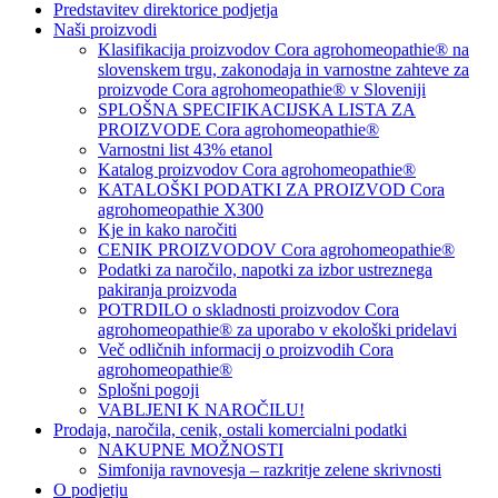
Predstavitev direktorice podjetja
Naši proizvodi
Klasifikacija proizvodov Cora agrohomeopathie® na
slovenskem trgu, zakonodaja in varnostne zahteve za
proizvode Cora agrohomeopathie® v Sloveniji
SPLOŠNA SPECIFIKACIJSKA LISTA ZA
PROIZVODE Cora agrohomeopathie®
Varnostni list 43% etanol
Katalog proizvodov Cora agrohomeopathie®
KATALOŠKI PODATKI ZA PROIZVOD Cora
agrohomeopathie X300
Kje in kako naročiti
CENIK PROIZVODOV Cora agrohomeopathie®
Podatki za naročilo, napotki za izbor ustreznega
pakiranja proizvoda
POTRDILO o skladnosti proizvodov Cora
agrohomeopathie® za uporabo v ekološki pridelavi
Več odličnih informacij o proizvodih Cora
agrohomeopathie®
Splošni pogoji
VABLJENI K NAROČILU!
Prodaja, naročila, cenik, ostali komercialni podatki
NAKUPNE MOŽNOSTI
Simfonija ravnovesja – razkritje zelene skrivnosti
O podjetju