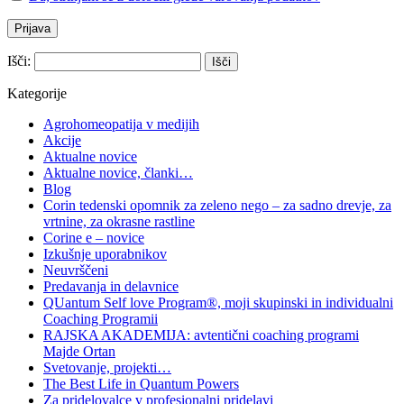
Išči:
Kategorije
Agrohomeopatija v medijih
Akcije
Aktualne novice
Aktualne novice, članki…
Blog
Corin tedenski opomnik za zeleno nego – za sadno drevje, za
vrtnine, za okrasne rastline
Corine e – novice
Izkušnje uporabnikov
Neuvrščeni
Predavanja in delavnice
QUantum Self love Program®, moji skupinski in individualni
Coaching Programii
RAJSKA AKADEMIJA: avtentični coaching programi
Majde Ortan
Svetovanje, projekti…
The Best Life in Quantum Powers
Za pridelovalce v profesionalni pridelavi