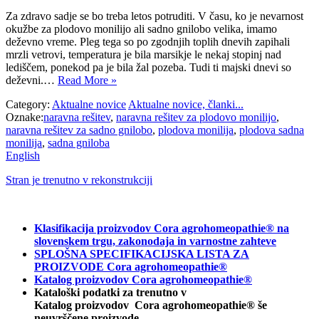
Za zdravo sadje se bo treba letos potruditi. V času, ko je nevarnost
okužbe za plodovo monilijo ali sadno gnilobo velika, imamo
deževno vreme. Pleg tega so po zgodnjih toplih dnevih zapihali
mrzli vetrovi, temperatura je bila marsikje le nekaj stopinj nad
lediščem, ponekod pa je bila žal pozeba. Tudi ti majski dnevi so
deževni.…
Read More »
Category:
Aktualne novice
Aktualne novice, članki...
Oznake:
naravna rešitev
,
naravna rešitev za plodovo monilijo
,
naravna rešitev za sadno gnilobo
,
plodova monilija
,
plodova sadna
monilija
,
sadna gniloba
English
Stran je trenutno v rekonstrukciji
Klasifikacija proizvodov Cora agrohomeopathie® na
slovenskem trgu, zakonodaja in varnostne zahteve
SPLOŠNA SPECIFIKACIJSKA LISTA ZA
PROIZVODE Cora agrohomeopathie®
Katalog proizvodov Cora agrohomeopathie®
Kataloški podatki za trenutno v
Katalog proizvodov Cora agrohomeopathie® še
neuvrščene proizvode