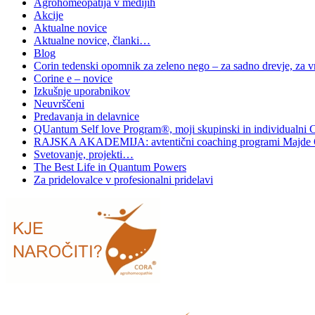
Agrohomeopatija v medijih
Akcije
Aktualne novice
Aktualne novice, članki…
Blog
Corin tedenski opomnik za zeleno nego – za sadno drevje, za vrt
Corine e – novice
Izkušnje uporabnikov
Neuvrščeni
Predavanja in delavnice
QUantum Self love Program®, moji skupinski in individualni 
RAJSKA AKADEMIJA: avtentični coaching programi Majde 
Svetovanje, projekti…
The Best Life in Quantum Powers
Za pridelovalce v profesionalni pridelavi