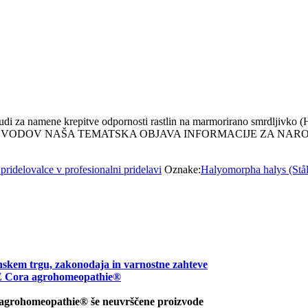
udi za namene krepitve odpornosti rastlin na marmorirano smrdljivko (H
 PROIZVODOV NAŠA TEMATSKA OBJAVA INFORMACIJE ZA NAROČA
pridelovalce v profesionalni pridelavi
Oznake:
Halyomorpha halys (Stål
nskem trgu, zakonodaja in varnostne zahteve
ora agrohomeopathie®
 agrohomeopathie® še neuvrščene proizvode