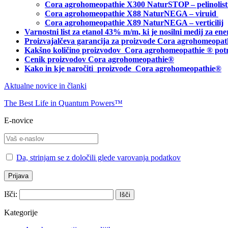
Cora agrohomeopathie X300 NaturSTOP – pelinolist
Cora agrohomeopathie X88 NaturNEGA – viruid
Cora agrohomeopathie X89 NaturNEGA – verticilij
Varnostni list za etanol 43% m/m, ki je nosilni medij za 
Proizvajalčeva garancija za proizvode Cora agrohomeopat
Kakšno količino proizvodov
Cora agrohomeopathie
® pot
Cenik proizvodov Cora agrohomeopathie®
Kako in kje naročiti
proizvode Cora agrohomeopathie®
Aktualne novice in članki
The Best Life in Quantum Powers™
E-novice
Da, strinjam se z določili glede varovanja podatkov
Išči:
Kategorije