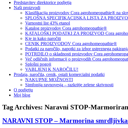
Predstavitev direktorice podjetja
Naši proizvodi
Klasifikacija proizvodov Cora agrohomeopathie® na slo
SPLOŠNA SPECIFIKACIJSKA LISTA ZA PROIZVODE
Varnostni list 43% etanol
Katalog proizvodov Cora agrohomeopathie®
KATALOŠKI PODATKI ZA PROIZVOD Cora agrohom
Kje in kako naročiti
CENIK PROIZVODOV Cora agrohomeopathie®
Podatki za naročilo, napotki za izbor ustreznega pakiran
POTRDILO o skladnosti proizvodov Cora agrohomeopath
Več odličnih informacij o proizvodih Cora agrohomeopa
Splošni pogoji
VABLJENI K NAROČILU!
Prodaja, naročila, cenik, ostali komercialni podatki
NAKUPNE MOŽNOSTI
Simfonija ravnovesja – razkritje zelene skrivnosti
O podjetju
Moj blog
Tag Archives:
Naravni STOP-Marmorirana
NARAVNI STOP – Marmorina smrdljivka (