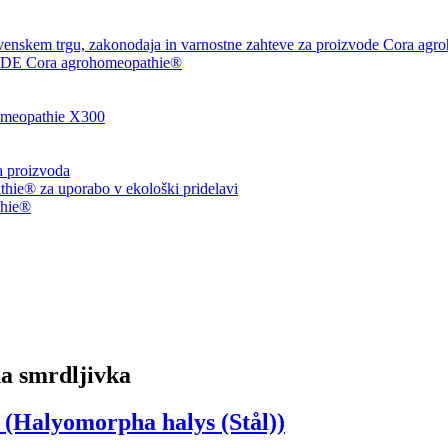
venskem trgu, zakonodaja in varnostne zahteve za proizvode Cora agr
 Cora agrohomeopathie®
eopathie X300
ja proizvoda
ie® za uporabo v ekološki pridelavi
thie®
 smrdljivka
Halyomorpha halys (Stål))