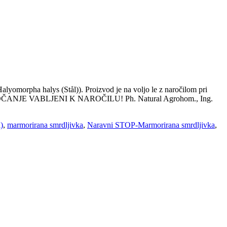
alyomorpha halys (Stål)). Proizvod je na voljo le z naročilom pri
NJE VABLJENI K NAROČILU! Ph. Natural Agrohom., Ing.
)
,
marmorirana smrdljivka
,
Naravni STOP-Marmorirana smrdljivka
,