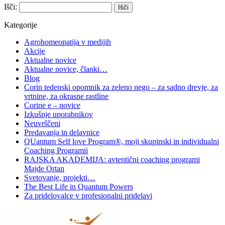
Išči:
Kategorije
Agrohomeopatija v medijih
Akcije
Aktualne novice
Aktualne novice, članki…
Blog
Corin tedenski opomnik za zeleno nego – za sadno drevje, za
vrtnine, za okrasne rastline
Corine e – novice
Izkušnje uporabnikov
Neuvrščeni
Predavanja in delavnice
QUantum Self love Program®, moji skupinski in individualni
Coaching Programii
RAJSKA AKADEMIJA: avtentični coaching programi
Majde Ortan
Svetovanje, projekti…
The Best Life in Quantum Powers
Za pridelovalce v profesionalni pridelavi