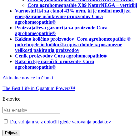
Cora agrohomeopathie X89 NaturNEGA – verticilij
Varnostni list za etanol 43% m/m, ki je nosilni medij za
energizirane učinkovine proizvodov Cora
agrohomeopathie®
Proizvajalčeva garancija za proizvode Cora
agrohomeopathie
®
Kakšno količino proizvodov
Cora agrohomeopathie
®
potrebujete in
koliko škropiva dobite iz posamezne
velikosti pakiranja proizvodov
Cenik proizvodov Cora agrohomeopathie®
Kako in kje naročiti
proizvode Cora
agrohomeopathie®
Aktualne novice in članki
The Best Life in Quantum Powers™
E-novice
Da, strinjam se z določili glede varovanja podatkov