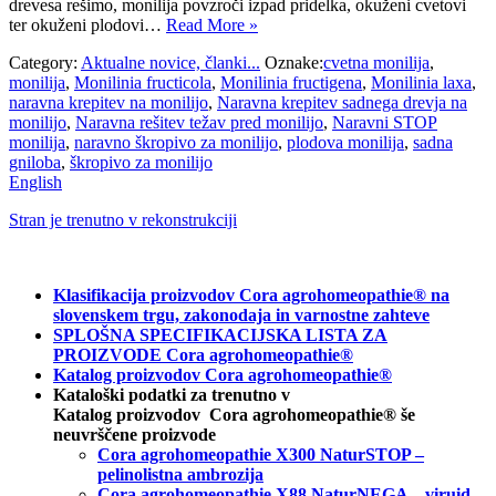
drevesa rešimo, monilija povzroči izpad pridelka, okuženi cvetovi
ter okuženi plodovi…
Read More »
Category:
Aktualne novice, članki...
Oznake:
cvetna monilija
,
monilija
,
Monilinia fructicola
,
Monilinia fructigena
,
Monilinia laxa
,
naravna krepitev na monilijo
,
Naravna krepitev sadnega drevja na
monilijo
,
Naravna rešitev težav pred monilijo
,
Naravni STOP
monilija
,
naravno škropivo za monilijo
,
plodova monilija
,
sadna
gniloba
,
škropivo za monilijo
English
Stran je trenutno v rekonstrukciji
Klasifikacija proizvodov Cora agrohomeopathie® na
slovenskem trgu, zakonodaja in varnostne zahteve
SPLOŠNA SPECIFIKACIJSKA LISTA ZA
PROIZVODE Cora agrohomeopathie®
Katalog proizvodov Cora agrohomeopathie®
Kataloški podatki za trenutno v
Katalog proizvodov Cora agrohomeopathie® še
neuvrščene proizvode
Cora agrohomeopathie X300 NaturSTOP –
pelinolistna ambrozija
Cora agrohomeopathie X88 NaturNEGA – viruid