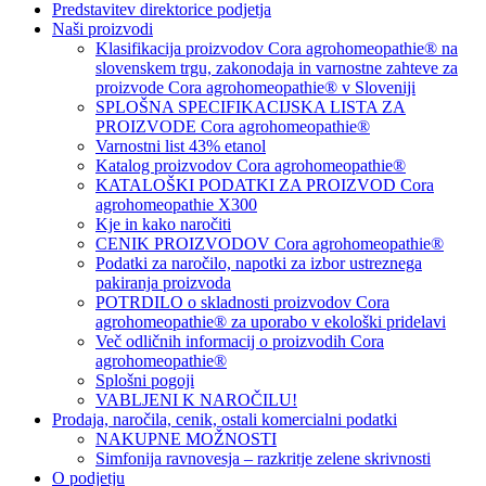
Predstavitev direktorice podjetja
Naši proizvodi
Klasifikacija proizvodov Cora agrohomeopathie® na
slovenskem trgu, zakonodaja in varnostne zahteve za
proizvode Cora agrohomeopathie® v Sloveniji
SPLOŠNA SPECIFIKACIJSKA LISTA ZA
PROIZVODE Cora agrohomeopathie®
Varnostni list 43% etanol
Katalog proizvodov Cora agrohomeopathie®
KATALOŠKI PODATKI ZA PROIZVOD Cora
agrohomeopathie X300
Kje in kako naročiti
CENIK PROIZVODOV Cora agrohomeopathie®
Podatki za naročilo, napotki za izbor ustreznega
pakiranja proizvoda
POTRDILO o skladnosti proizvodov Cora
agrohomeopathie® za uporabo v ekološki pridelavi
Več odličnih informacij o proizvodih Cora
agrohomeopathie®
Splošni pogoji
VABLJENI K NAROČILU!
Prodaja, naročila, cenik, ostali komercialni podatki
NAKUPNE MOŽNOSTI
Simfonija ravnovesja – razkritje zelene skrivnosti
O podjetju