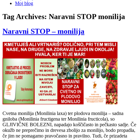
Moj blog
Tag Archives:
Naravni STOP monilija
Naravni STOP – monilija
Cvetna monilija (Monilinia laxa) ter plodova monilija – sadna
gniloba (Monilinia fructigena ter Monilinia fructicola), so
GLJIVIČNE BOLEZNI, napadajo koščičasto in pečkasto sadje. Če
okužb ne preprečimo in drevesa zbolijo za monilijo, bodo propadla,
če jim ne pomagamo pravočasno in pravilno. Tudi, če prizadeta