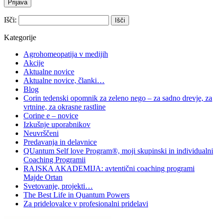
Išči:
Kategorije
Agrohomeopatija v medijih
Akcije
Aktualne novice
Aktualne novice, članki…
Blog
Corin tedenski opomnik za zeleno nego – za sadno drevje, za
vrtnine, za okrasne rastline
Corine e – novice
Izkušnje uporabnikov
Neuvrščeni
Predavanja in delavnice
QUantum Self love Program®, moji skupinski in individualni
Coaching Programii
RAJSKA AKADEMIJA: avtentični coaching programi
Majde Ortan
Svetovanje, projekti…
The Best Life in Quantum Powers
Za pridelovalce v profesionalni pridelavi