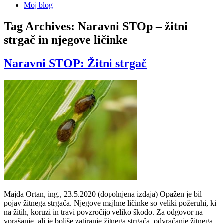
Moj blog
Tag Archives:
Naravni STOp – žitni
strgač in njegove ličinke
Naravni STOP: Žitni strgač
Majda Ortan, ing., 23.5.2020 (dopolnjena izdaja) Opažen je bil
pojav žitnega strgača. Njegove majhne ličinke so veliki požeruhi, ki
na žitih, koruzi in travi povzročijo veliko škodo. Za odgovor na
vprašanje, ali je boljše zatiranje žitnega strgača, odvračanje žitnega