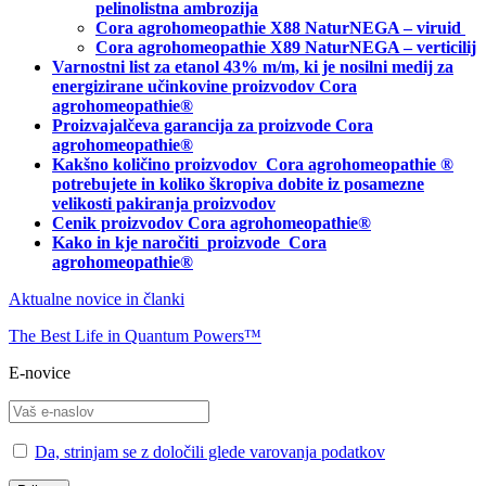
pelinolistna ambrozija
Cora agrohomeopathie X88 NaturNEGA – viruid
Cora agrohomeopathie X89 NaturNEGA – verticilij
Varnostni list za etanol 43% m/m, ki je nosilni medij za
energizirane učinkovine proizvodov Cora
agrohomeopathie®
Proizvajalčeva garancija za proizvode Cora
agrohomeopathie
®
Kakšno količino proizvodov
Cora agrohomeopathie
®
potrebujete in
koliko škropiva dobite iz posamezne
velikosti pakiranja proizvodov
Cenik proizvodov Cora agrohomeopathie®
Kako in kje naročiti
proizvode Cora
agrohomeopathie®
Aktualne novice in članki
The Best Life in Quantum Powers™
E-novice
Da, strinjam se z določili glede varovanja podatkov