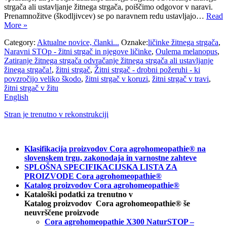
strgača ali ustavljanje žitnega strgača, poiščimo odgovor v naravi.
Prenamnožitve (škodljivcev) se po naravnem redu ustavljajo…
Read
More »
Category:
Aktualne novice, članki...
Oznake:
ličinke žitnega strgača
,
Naravni STOp - žitni strgač in njegove ličinke
,
Oulema melanopus
,
Zatiranje žitnega strgača odvračanje žitnega strgača ali ustavljanje
žinega strgača!
,
žitni strgač
,
Žitni strgač - drobni požeruhi - ki
povzročijo veliko škodo
,
žitni strgač v koruzi
,
žitni strgač v travi
,
žitni strgač v žitu
English
Stran je trenutno v rekonstrukciji
Klasifikacija proizvodov Cora agrohomeopathie® na
slovenskem trgu, zakonodaja in varnostne zahteve
SPLOŠNA SPECIFIKACIJSKA LISTA ZA
PROIZVODE Cora agrohomeopathie®
Katalog proizvodov Cora agrohomeopathie®
Kataloški podatki za trenutno v
Katalog proizvodov Cora agrohomeopathie® še
neuvrščene proizvode
Cora agrohomeopathie X300 NaturSTOP –