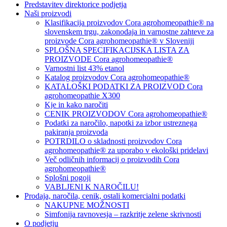
Predstavitev direktorice podjetja
Naši proizvodi
Klasifikacija proizvodov Cora agrohomeopathie® na
slovenskem trgu, zakonodaja in varnostne zahteve za
proizvode Cora agrohomeopathie® v Sloveniji
SPLOŠNA SPECIFIKACIJSKA LISTA ZA
PROIZVODE Cora agrohomeopathie®
Varnostni list 43% etanol
Katalog proizvodov Cora agrohomeopathie®
KATALOŠKI PODATKI ZA PROIZVOD Cora
agrohomeopathie X300
Kje in kako naročiti
CENIK PROIZVODOV Cora agrohomeopathie®
Podatki za naročilo, napotki za izbor ustreznega
pakiranja proizvoda
POTRDILO o skladnosti proizvodov Cora
agrohomeopathie® za uporabo v ekološki pridelavi
Več odličnih informacij o proizvodih Cora
agrohomeopathie®
Splošni pogoji
VABLJENI K NAROČILU!
Prodaja, naročila, cenik, ostali komercialni podatki
NAKUPNE MOŽNOSTI
Simfonija ravnovesja – razkritje zelene skrivnosti
O podjetju