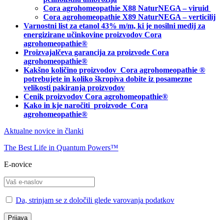
Cora agrohomeopathie X88 NaturNEGA – viruid
Cora agrohomeopathie X89 NaturNEGA – verticilij
Varnostni list za etanol 43% m/m, ki je nosilni medij za
energizirane učinkovine proizvodov Cora
agrohomeopathie®
Proizvajalčeva garancija za proizvode Cora
agrohomeopathie
®
Kakšno količino proizvodov
Cora agrohomeopathie
®
potrebujete in
koliko škropiva dobite iz posamezne
velikosti pakiranja proizvodov
Cenik proizvodov Cora agrohomeopathie®
Kako in kje naročiti
proizvode Cora
agrohomeopathie®
Aktualne novice in članki
The Best Life in Quantum Powers™
E-novice
Da, strinjam se z določili glede varovanja podatkov