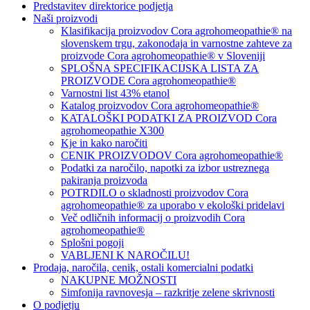
Predstavitev direktorice podjetja
Naši proizvodi
Klasifikacija proizvodov Cora agrohomeopathie® na
slovenskem trgu, zakonodaja in varnostne zahteve za
proizvode Cora agrohomeopathie® v Sloveniji
SPLOŠNA SPECIFIKACIJSKA LISTA ZA
PROIZVODE Cora agrohomeopathie®
Varnostni list 43% etanol
Katalog proizvodov Cora agrohomeopathie®
KATALOŠKI PODATKI ZA PROIZVOD Cora
agrohomeopathie X300
Kje in kako naročiti
CENIK PROIZVODOV Cora agrohomeopathie®
Podatki za naročilo, napotki za izbor ustreznega
pakiranja proizvoda
POTRDILO o skladnosti proizvodov Cora
agrohomeopathie® za uporabo v ekološki pridelavi
Več odličnih informacij o proizvodih Cora
agrohomeopathie®
Splošni pogoji
VABLJENI K NAROČILU!
Prodaja, naročila, cenik, ostali komercialni podatki
NAKUPNE MOŽNOSTI
Simfonija ravnovesja – razkritje zelene skrivnosti
O podjetju