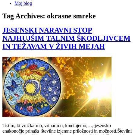
Moj blog
Tag Archives:
okrasne smreke
JESENSKI NARAVNI STOP
NAJHUJŠIM TALNIM ŠKODLJIVCEM
IN TEŽAVAM V ŽIVIH MEJAH
Tistim, ki vrtičkarmo, vrtnarimo, kmetujemo,…, jesensko
enakonočje prinaša številne izjemne priložnosti in možnosti.Številni