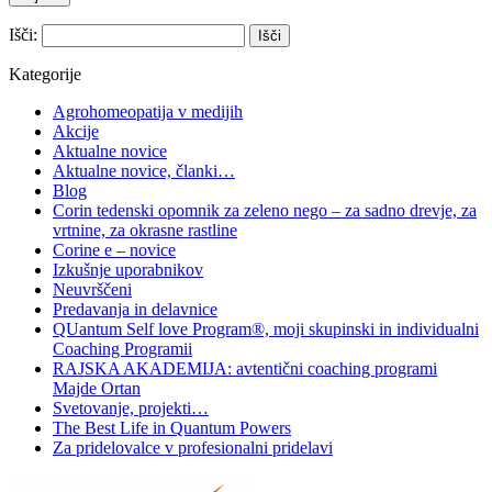
Išči:
Kategorije
Agrohomeopatija v medijih
Akcije
Aktualne novice
Aktualne novice, članki…
Blog
Corin tedenski opomnik za zeleno nego – za sadno drevje, za
vrtnine, za okrasne rastline
Corine e – novice
Izkušnje uporabnikov
Neuvrščeni
Predavanja in delavnice
QUantum Self love Program®, moji skupinski in individualni
Coaching Programii
RAJSKA AKADEMIJA: avtentični coaching programi
Majde Ortan
Svetovanje, projekti…
The Best Life in Quantum Powers
Za pridelovalce v profesionalni pridelavi