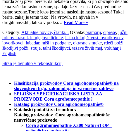
morda zdaj prvič berete, da nekatera opravila, ki jih običajno delamo
le na začetku rastne sezone, spadajo že v jesenski čas predhodne
rastne sezone.Torej: letos jeseni za naslednjo rastno sezono! Tukaj
berite, zakaj je temu tako! Na vrtovih, na njivah in v
drugih nasadih, lahko v praksi…
Read More »
Category:
Aktualne novice, članki...
Oznake:
bramorji
,
ciprese
,
južni
brinov krasnik in njegove ličinke
,
listna luknjičavost lovorikovcev
,
lovorikovci
,
lubadar
,
miši in podgane
,
okrasne smreke
,
rdeči polži
,
škodljivi polži
,
struje
,
talni škodljivci
,
težave živih mej
,
voluharji
English
Stran je trenutno v rekonstrukciji
Klasifikacija proizvodov Cora agrohomeopathie® na
slovenskem trgu, zakonodaja in varnostne zahteve
SPLOŠNA SPECIFIKACIJSKA LISTA ZA
PROIZVODE Cora agrohomeopathie®
Katalog proizvodov Cora agrohomeopathie®
Kataloški podatki za trenutno v
Katalog proizvodov Cora agrohomeopathie® še
neuvrščene proizvode
Cora agrohomeopathie X300 NaturSTOP –
pelinolistna ambrozija