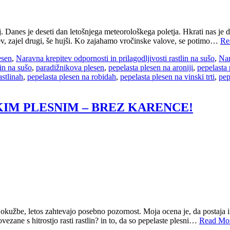
j. Danes je deseti dan letošnjega meteorološkega poletja. Hkrati nas je
ev, zajel drugi, še hujši. Ko zajahamo vročinske valove, se potimo…
Re
esen
,
Naravna krepitev odpornosti in prilagodljivosti rastlin na sušo
,
Nar
lin na sušo
,
paradižnikova plesen
,
pepelasta plesen na aroniji
,
pepelasta
astlinah
,
pepelasta plesen na robidah
,
pepelasta plesen na vinski trti
,
pep
KIM PLESNIM – BREZ KARENCE!
okužbe, letos zahtevajo posebno pozornost. Moja ocena je, da postaja in 
ovezane s hitrostjo rasti rastlin? in to, da so pepelaste plesni…
Read Mo