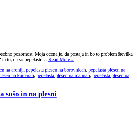
sebno pozornost. Moja ocena je, da postaja in bo to problem številka
in? in to, da so pepelaste…
Read More »
en na aroniji
,
pepelasta plesen na borovnicah
,
pepelasta plesen na
plesen na kumarah
,
pepelasta plesen na malinah
,
pepelasta plesen na
a sušo in na plesni