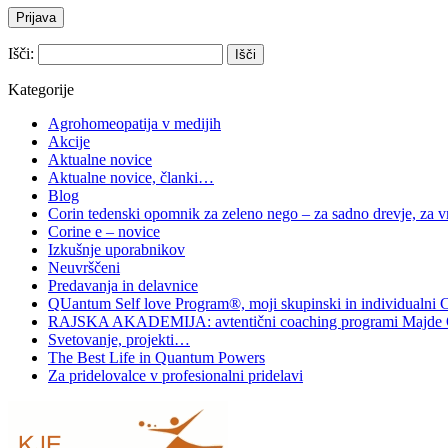
Išči:
Kategorije
Agrohomeopatija v medijih
Akcije
Aktualne novice
Aktualne novice, članki…
Blog
Corin tedenski opomnik za zeleno nego – za sadno drevje, za vrt
Corine e – novice
Izkušnje uporabnikov
Neuvrščeni
Predavanja in delavnice
QUantum Self love Program®, moji skupinski in individualni 
RAJSKA AKADEMIJA: avtentični coaching programi Majde 
Svetovanje, projekti…
The Best Life in Quantum Powers
Za pridelovalce v profesionalni pridelavi