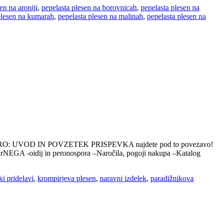
en na aroniji
,
pepelasta plesen na borovnicah
,
pepelasta plesen na
plesen na kumarah
,
pepelasta plesen na malinah
,
pepelasta plesen na
 UVOD IN POVZETEK PRISPEVKA najdete pod to povezavo!
turNEGA -oidij in peronospora –Naročila, pogoji nakupa –Katalog
i pridelavi
,
krompirjeva plesen
,
naravni izdelek
,
paradižnikova