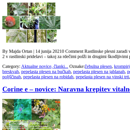
By Majda Ortan | 14 junija 20210 Comment Rastlinske plesni zaradi vr
2 v rastlinski pridelavi – takoj za rdečimi polži in drugimi škodljivimi 
Category:
Aktualne novice, članki...
Oznake:
čebulna plesen
,
krompirj
breskvah
,
pepelasta plesen na bučkah
,
pepelasta plesen na jablanah
,
p
poljščinah
,
pepelasta plesen na robidah
,
pepelasta plesen na vinski trti
Corine e – novice: Naravna krepitev vitalnos