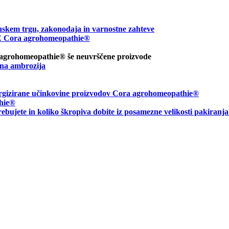
nskem trgu, zakonodaja in varnostne zahteve
ora agrohomeopathie®
 agrohomeopathie® še neuvrščene proizvode
na ambrozija
energizirane učinkovine proizvodov Cora agrohomeopathie®
hie
®
rebujete in
koliko škropiva dobite iz posamezne velikosti pakiranj