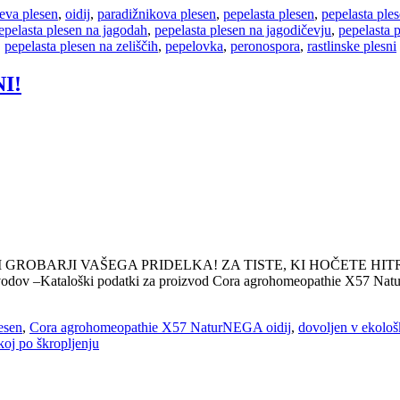
eva plesen
,
oidij
,
paradižnikova plesen
,
pepelasta plesen
,
pepelasta ples
epelasta plesen na jagodah
,
pepelasta plesen na jagodičevju
,
pepelasta 
,
pepelasta plesen na zeliščih
,
pepelovka
,
peronospora
,
rastlinske plesni
I!
GROBARJI VAŠEGA PRIDELKA! ZA TISTE, KI HOČETE HITRO:
roizvodov –Kataloški podatki za proizvod Cora agrohomeopathie X57 Na
esen
,
Cora agrohomeopathie X57 NaturNEGA oidij
,
dovoljen v ekološk
akoj po škropljenju