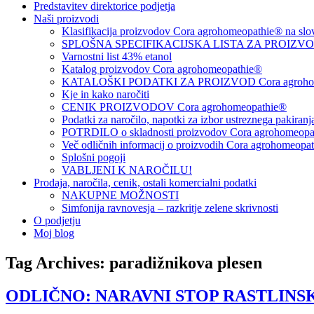
Predstavitev direktorice podjetja
Naši proizvodi
Klasifikacija proizvodov Cora agrohomeopathie® na slo
SPLOŠNA SPECIFIKACIJSKA LISTA ZA PROIZVODE
Varnostni list 43% etanol
Katalog proizvodov Cora agrohomeopathie®
KATALOŠKI PODATKI ZA PROIZVOD Cora agrohom
Kje in kako naročiti
CENIK PROIZVODOV Cora agrohomeopathie®
Podatki za naročilo, napotki za izbor ustreznega pakiran
POTRDILO o skladnosti proizvodov Cora agrohomeopath
Več odličnih informacij o proizvodih Cora agrohomeopa
Splošni pogoji
VABLJENI K NAROČILU!
Prodaja, naročila, cenik, ostali komercialni podatki
NAKUPNE MOŽNOSTI
Simfonija ravnovesja – razkritje zelene skrivnosti
O podjetju
Moj blog
Tag Archives:
paradižnikova plesen
ODLIČNO: NARAVNI STOP RASTLINS