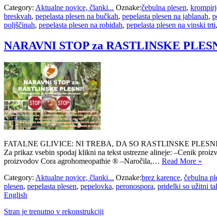
Category:
Aktualne novice, članki...
Oznake:
čebulna plesen
,
krompirj
breskvah
,
pepelasta plesen na bučkah
,
pepelasta plesen na jablanah
,
p
poljščinah
,
pepelasta plesen na robidah
,
pepelasta plesen na vinski trti
NARAVNI STOP za RASTLINSKE PLESN
FATALNE GLIVICE: NI TREBA, DA SO RASTLINSKE PLESNI 
Za prikaz vsebin spodaj klikni na tekst ustrezne alineje: –Cenik p
proizvodov Cora agrohomeopathie ® –Naročila,…
Read More »
Category:
Aktualne novice, članki...
Oznake:
brez karence
,
čebulna pl
plesen
,
pepelasta plesen
,
pepelovka
,
peronospora
,
pridelki so užitni t
English
Stran je trenutno v rekonstrukciji