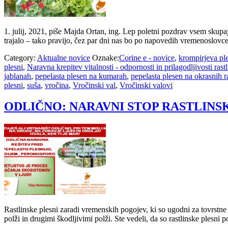
1. julij, 2021, piše Majda Ortan, ing. Lep poletni pozdrav vsem skupa
trajalo – tako pravijo, čez par dni nas bo po napovedih vremenoslovc
Category:
Aktualne novice
Oznake:
Corine e - novice
,
krompirjeva pl
plesni
,
Naravna krepitev vitalnosti - odpornosti in prilagodljivosti rast
jablanah
,
pepelasta plesen na kumarah
,
pepelasta plesen na okrasnih r
plesni
,
suša
,
vročina
,
Vročinski val
,
Vročinski valovi
ODLIČNO: NARAVNI STOP RASTLINS
Rastlinske plesni zaradi vremenskih pogojev, ki so ugodni za tovrstne 
polži in drugimi škodljivimi polži. Ste vedeli, da so rastlinske plesni p