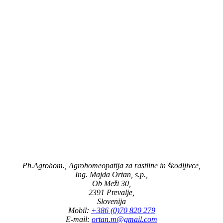
Ph.Agrohom., Agrohomeopatija za rastline in škodljivce,
Ing. Majda Ortan, s.p.,
Ob Meži 30,
2391 Prevalje,
Slovenija
Mobil:
+386 (0)70 820 279
E-mail:
ortan.m@gmail.com