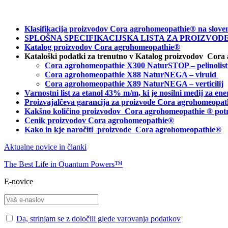
Klasifikacija proizvodov Cora agrohomeopathie® na slove
SPLOŠNA SPECIFIKACIJSKA LISTA ZA PROIZVODE C
Katalog proizvodov Cora agrohomeopathie®
Kataloški podatki za trenutno v Katalog proizvodov Cora
Cora agrohomeopathie X300 NaturSTOP – pelinolist
Cora agrohomeopathie X88 NaturNEGA – viruid
Cora agrohomeopathie X89 NaturNEGA – verticilij
Varnostni list za etanol 43% m/m, ki je nosilni medij za 
Proizvajalčeva garancija za proizvode Cora agrohomeopat
Kakšno količino proizvodov
Cora agrohomeopathie
® pot
Cenik proizvodov Cora agrohomeopathie®
Kako in kje naročiti
proizvode Cora agrohomeopathie®
Aktualne novice in članki
The Best Life in Quantum Powers™
E-novice
Da, strinjam se z določili glede varovanja podatkov