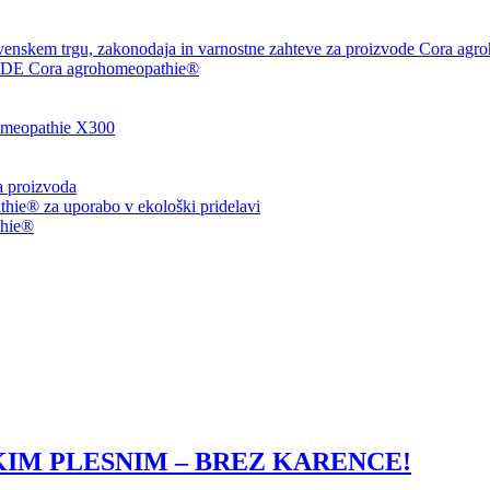
venskem trgu, zakonodaja in varnostne zahteve za proizvode Cora agr
 Cora agrohomeopathie®
eopathie X300
ja proizvoda
ie® za uporabo v ekološki pridelavi
thie®
KIM PLESNIM – BREZ KARENCE!