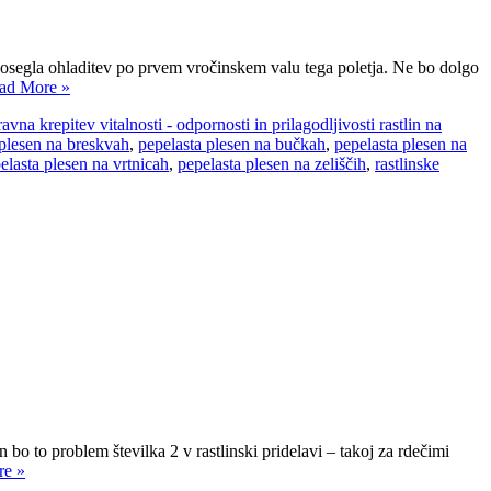
 dosegla ohladitev po prvem vročinskem valu tega poletja. Ne bo dolgo
ad More »
avna krepitev vitalnosti - odpornosti in prilagodljivosti rastlin na
 plesen na breskvah
,
pepelasta plesen na bučkah
,
pepelasta plesen na
elasta plesen na vrtnicah
,
pepelasta plesen na zeliščih
,
rastlinske
bo to problem številka 2 v rastlinski pridelavi – takoj za rdečimi
re »