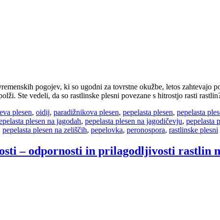
emenskih pogojev, ki so ugodni za tovrstne okužbe, letos zahtevajo po
polži. Ste vedeli, da so rastlinske plesni povezane s hitrostjo rasti rastl
eva plesen
,
oidij
,
paradižnikova plesen
,
pepelasta plesen
,
pepelasta ples
epelasta plesen na jagodah
,
pepelasta plesen na jagodičevju
,
pepelasta 
,
pepelasta plesen na zeliščih
,
pepelovka
,
peronospora
,
rastlinske plesni
ti – odpornosti in prilagodljivosti rastlin n