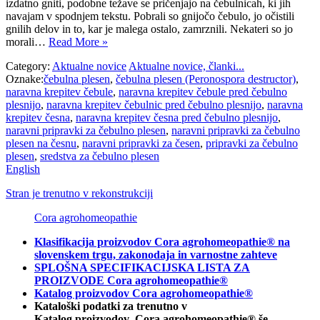
izdatno gniti, podobne težave se pričenjajo na čebulnicah, ki jih
navajam v spodnjem tekstu. Pobrali so gnijočo čebulo, jo očistili
gnilih delov in to, kar je malega ostalo, zamrznili. Nekateri so jo
morali…
Read More »
Category:
Aktualne novice
Aktualne novice, članki...
Oznake:
čebulna plesen
,
čebulna plesen (Peronospora destructor)
,
naravna krepitev čebule
,
naravna krepitev čebule pred čebulno
plesnijo
,
naravna krepitev čebulnic pred čebulno plesnijo
,
naravna
krepitev česna
,
naravna krepitev česna pred čebulno plesnijo
,
naravni pripravki za čebulno plesen
,
naravni pripravki za čebulno
plesen na česnu
,
naravni pripravki za česen
,
pripravki za čebulno
plesen
,
sredstva za čebulno plesen
English
Stran je trenutno v rekonstrukciji
Cora agrohomeopathie
Klasifikacija proizvodov Cora agrohomeopathie® na
slovenskem trgu, zakonodaja in varnostne zahteve
SPLOŠNA SPECIFIKACIJSKA LISTA ZA
PROIZVODE Cora agrohomeopathie®
Katalog proizvodov Cora agrohomeopathie®
Kataloški podatki za trenutno v
Katalog proizvodov Cora agrohomeopathie® še