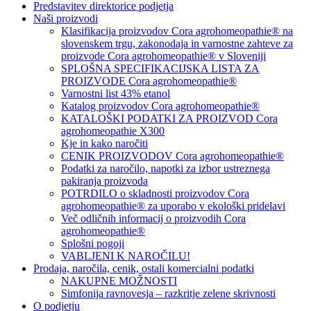
Predstavitev direktorice podjetja
Naši proizvodi
Klasifikacija proizvodov Cora agrohomeopathie® na
slovenskem trgu, zakonodaja in varnostne zahteve za
proizvode Cora agrohomeopathie® v Sloveniji
SPLOŠNA SPECIFIKACIJSKA LISTA ZA
PROIZVODE Cora agrohomeopathie®
Varnostni list 43% etanol
Katalog proizvodov Cora agrohomeopathie®
KATALOŠKI PODATKI ZA PROIZVOD Cora
agrohomeopathie X300
Kje in kako naročiti
CENIK PROIZVODOV Cora agrohomeopathie®
Podatki za naročilo, napotki za izbor ustreznega
pakiranja proizvoda
POTRDILO o skladnosti proizvodov Cora
agrohomeopathie® za uporabo v ekološki pridelavi
Več odličnih informacij o proizvodih Cora
agrohomeopathie®
Splošni pogoji
VABLJENI K NAROČILU!
Prodaja, naročila, cenik, ostali komercialni podatki
NAKUPNE MOŽNOSTI
Simfonija ravnovesja – razkritje zelene skrivnosti
O podjetju