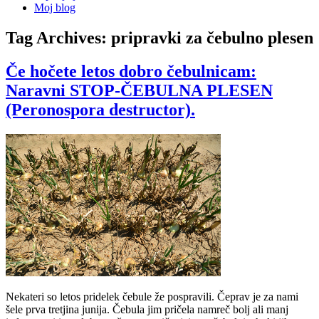
Moj blog
Tag Archives:
pripravki za čebulno plesen
Če hočete letos dobro čebulnicam:
Naravni STOP-ČEBULNA PLESEN
(Peronospora destructor).
Nekateri so letos pridelek čebule že pospravili. Čeprav je za nami
šele prva tretjina junija. Čebula jim pričela namreč bolj ali manj