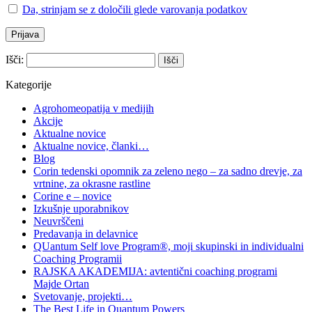
Da, strinjam se z določili glede varovanja podatkov
Išči:
Kategorije
Agrohomeopatija v medijih
Akcije
Aktualne novice
Aktualne novice, članki…
Blog
Corin tedenski opomnik za zeleno nego – za sadno drevje, za
vrtnine, za okrasne rastline
Corine e – novice
Izkušnje uporabnikov
Neuvrščeni
Predavanja in delavnice
QUantum Self love Program®, moji skupinski in individualni
Coaching Programii
RAJSKA AKADEMIJA: avtentični coaching programi
Majde Ortan
Svetovanje, projekti…
The Best Life in Quantum Powers