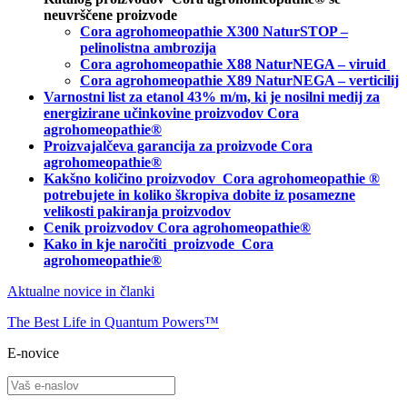
neuvrščene proizvode
Cora agrohomeopathie X300 NaturSTOP –
pelinolistna ambrozija
Cora agrohomeopathie X88 NaturNEGA – viruid
Cora agrohomeopathie X89 NaturNEGA – verticilij
Varnostni list za etanol 43% m/m, ki je nosilni medij za
energizirane učinkovine proizvodov Cora
agrohomeopathie®
Proizvajalčeva garancija za proizvode Cora
agrohomeopathie
®
Kakšno količino proizvodov
Cora agrohomeopathie
®
potrebujete in
koliko škropiva dobite iz posamezne
velikosti pakiranja proizvodov
Cenik proizvodov Cora agrohomeopathie®
Kako in kje naročiti
proizvode Cora
agrohomeopathie®
Aktualne novice in članki
The Best Life in Quantum Powers™
E-novice