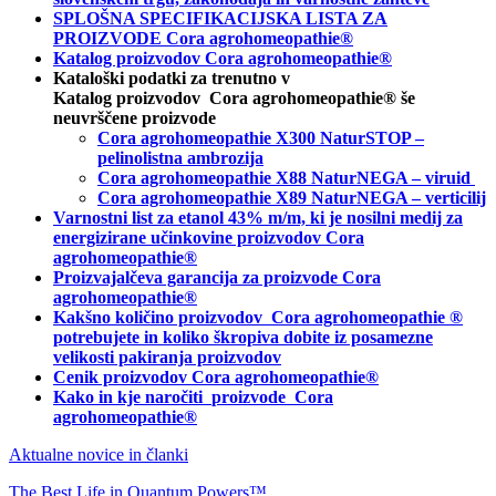
SPLOŠNA SPECIFIKACIJSKA LISTA ZA
PROIZVODE Cora agrohomeopathie®
Katalog proizvodov Cora agrohomeopathie®
Kataloški podatki za trenutno v
Katalog proizvodov Cora agrohomeopathie® še
neuvrščene proizvode
Cora agrohomeopathie X300 NaturSTOP –
pelinolistna ambrozija
Cora agrohomeopathie X88 NaturNEGA – viruid
Cora agrohomeopathie X89 NaturNEGA – verticilij
Varnostni list za etanol 43% m/m, ki je nosilni medij za
energizirane učinkovine proizvodov Cora
agrohomeopathie®
Proizvajalčeva garancija za proizvode Cora
agrohomeopathie
®
Kakšno količino proizvodov
Cora agrohomeopathie
®
potrebujete in
koliko škropiva dobite iz posamezne
velikosti pakiranja proizvodov
Cenik proizvodov Cora agrohomeopathie®
Kako in kje naročiti
proizvode Cora
agrohomeopathie®
Aktualne novice in članki
The Best Life in Quantum Powers™