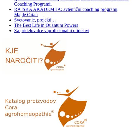
Coaching Programii
RAJSKA AKADEMIJA: avtentični coaching programi
Majde Ortan
Svetovanje, projekti…
The Best Life in Quantum Powers
Za pridelovalce v profesionalni pridelavi