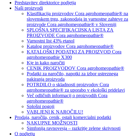
Predstavitev direktorice podjetja
Naši proizvodi
Klasifikacija proizvodov Cora agrohomeopathie® na
slovenskem trgu, zakonodaja in varnostne zahteve za
proizvode Cora agrohomeopathie® v Sloveniji
SPLOŠNA SPECIFIKACIJSKA LISTA ZA
PROIZVODE Cora agrohomeopathie®
Varnostni list 43% etanol
Katalog proizvodov Cora agrohomeopathie®
KATALOŠKI PODATKI ZA PROIZVOD Cora
agrohomeopathie X300
Kje in kako naročiti
CENIK PROIZVODOV Cora agrohomeopathie®
Podatki za naročilo, napotki za izbor ustreznega
pakiranja proizvoda
POTRDILO o skladnosti proizvodov Cora
agrohomeopathie® za uporabo v ekološki pridelavi
Več odličnih informacij o proizvodih Cora
agrohomeopathie®
Splošni pogoji
VABLJENI K NAROČILU!
Prodaja, naročila, cenik, ostali komercialni podatki
NAKUPNE MOŽNOSTI
Simfonija ravnovesja – razkritje zelene skrivnosti
O podjetju