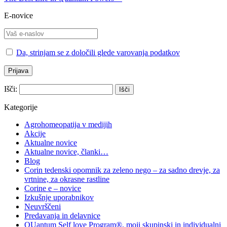
E-novice
Da, strinjam se z določili glede varovanja podatkov
Išči:
Kategorije
Agrohomeopatija v medijih
Akcije
Aktualne novice
Aktualne novice, članki…
Blog
Corin tedenski opomnik za zeleno nego – za sadno drevje, za
vrtnine, za okrasne rastline
Corine e – novice
Izkušnje uporabnikov
Neuvrščeni
Predavanja in delavnice
QUantum Self love Program®, moji skupinski in individualni