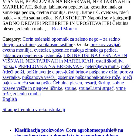
VIŠNJAH, PEPELOVKA NA BRESKVAH, NEKTARINAH in
MARELICAH, škrlup, jablanova pepelovka, gosenice malega
zimskega pedica, cvetna monilija, resarji, listne uši, cvetožer, rdeči
pajek – rdeča sadna pršica. KAJ STORITI? Napotki so v kategoriji
SADNO DREVJE! PREBERITE IN UPOŠTEVAJTE! Čebulna
plesen, zelenina muha,…
Read More »
Category:
Corin tedenski opomnik za zeleno nego – za sadno
drevje, za vrtnine, za okrasne rastline
Oznake:
breskov zavijač
,
cvetna monilija
,
cvetožer
,
gosenice malega zimskega pedica
,
jablanova pepelovka
,
listne uši
,
LISTNE UŠI NA ČEŠNJAH IN
VIŠNJAH
,
NEKTARINAH in MARELICAH
,
ostali škodljivi
polži..)
,
PEPELOVKA NA BRESKVAH
,
peteršiljeva muha
,
polži
(rdeči polži
,
polžirjavenje cipres-južni brinov pušpanov ožig
,
porova
zavrtalka
,
pušpanova vešča -gosenice pušpanobalkonske rože
,
rdeči
pajek – rdeča sadna pršicaČebulna plesen
,
resarji
,
škrlup
,
sobne
roževe vešče in njegove ličinke
,
strune
,
struneListni strgač
,
vrtne
rože
,
zelenina muha
English
Stran je trenutno v rekonstrukciji
Klasifikacija proizvodov Cora agrohomeopathie® na
slovenskem trgu, zakonodaja in varnostne zahteve