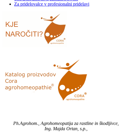
Za pridelovalce v profesionalni pridelavi
Ph.Agrohom., Agrohomeopatija za rastline in škodljivce,
Ing. Majda Ortan, s.p.,