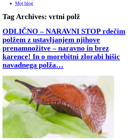
Moj blog
Tag Archives:
vrtni polž
ODLIČNO – NARAVNI STOP rdečim
polžem z ustavljanjem njihove
prenamnožitve – naravno in brez
karence! In o morebitni zlorabi hišic
navadnega polža…