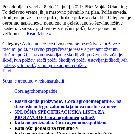
Posodobljena verzija: 8. do 11. junij, 2021; Piše: Majda Ortan, ing.
To deževno vreme jih je masovno privabilo na plan. Polže seveda,
škodljive polže – rdeče polže, drobne polže sivčke itd. . O tej temi je
ogromno napisanega, ponujene in oglaševane so številne rešitve
posledic vzrokov problemov z rdečimi polži, ki so po načinu
večinoma…
Read More »
Category:
Aktualne novice
Oznake:
naravne rešitve za težave z
rdečimi polži
,
naravno preprečevanje težav s prenamnoženimi
rdečimi polži
,
naravno ustavljanje škodljivih polžev
,
odvračanje
škodljivih polžev
,
rdeči polži
,
škodljivi polži
,
ustavljanje škodljivih
polžev
,
vrtni polž
,
zatiranje škodljivih polžev
English
Stran je trenutno v rekonstrukciji
Cora agrohomeopathie
Klasifikacija proizvodov Cora agrohomeopathie® na
slovenskem trgu, zakonodaja in varnostne zahteve
SPLOŠNA SPECIFIKACIJSKA LISTA ZA
PROIZVODE Cora agrohomeopathie®
Katalog proizvodov Cora agrohomeopathie®
Kataloški podatki za trenutno v
Katalog proizvodov Cora agrohomeopathie® še