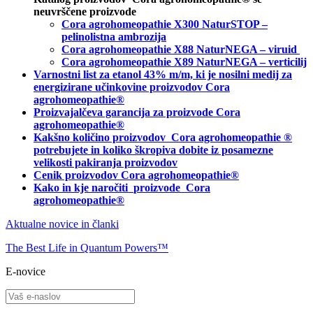
neuvrščene proizvode
Cora agrohomeopathie X300 NaturSTOP –
pelinolistna ambrozija
Cora agrohomeopathie X88 NaturNEGA – viruid
Cora agrohomeopathie X89 NaturNEGA – verticilij
Varnostni list za etanol 43% m/m, ki je nosilni medij za
energizirane učinkovine proizvodov Cora
agrohomeopathie®
Proizvajalčeva garancija za proizvode Cora
agrohomeopathie
®
Kakšno količino proizvodov
Cora agrohomeopathie
®
potrebujete in
koliko škropiva dobite iz posamezne
velikosti pakiranja proizvodov
Cenik proizvodov Cora agrohomeopathie®
Kako in kje naročiti
proizvode Cora
agrohomeopathie®
Aktualne novice in članki
The Best Life in Quantum Powers™
E-novice