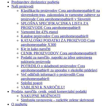
Predstavitev direktorice podjetja
Naši proizvodi
Klasifikacija proizvodov Cora agrohomeopathie® na
slovenskem trgu, zakonodaja in varnostne zahteve za
proizvode Cora agrohomeopathie® v Sloveniji
SPLOŠNA SPECIFIKACIJSKA LISTA ZA
PROIZVODE Cora agrohomeopathie®
Varnostni list 43% etanol
Katalog proizvodov Cora agrohomeopathie®
KATALOŠKI PODATKI ZA PROIZVOD Cora
agrohomeopathie X300
Kje in kako naročiti
CENIK PROIZVODOV Cora agrohomeopathie®
Podatki za naročilo, napotki za izbor ustreznega
pakiranja proizvoda
POTRDILO o skladnosti proizvodov Cora
agrohomeopathie® za uporabo v ekološki pridelavi
Več odličnih informacij o proizvodih Cora
agrohomeopathie®
Splošni pogoji
VABLJENI K NAROČILU!
Prodaja, naročila, cenik, ostali komercialni podatki
NAKUPNE MOŽNOSTI
Simfonija ravnovesja – razkritje zelene skrivnosti
O podjetju