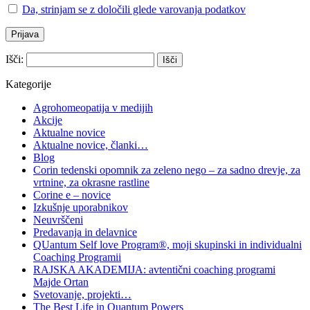
Da, strinjam se z določili glede varovanja podatkov
Išči:
Kategorije
Agrohomeopatija v medijih
Akcije
Aktualne novice
Aktualne novice, članki…
Blog
Corin tedenski opomnik za zeleno nego – za sadno drevje, za
vrtnine, za okrasne rastline
Corine e – novice
Izkušnje uporabnikov
Neuvrščeni
Predavanja in delavnice
QUantum Self love Program®, moji skupinski in individualni
Coaching Programii
RAJSKA AKADEMIJA: avtentični coaching programi
Majde Ortan
Svetovanje, projekti…
The Best Life in Quantum Powers