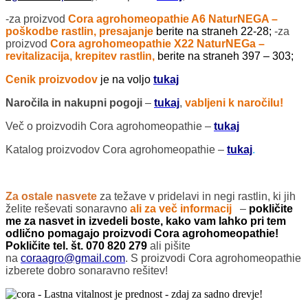
-za proizvod
Cora agrohomeopathie A6 NaturNEGA –
poškodbe rastlin, presajanje
berite na straneh 22-28;
-za
proizvod
Cora agrohomeopathie X22 NaturNEGa –
revitalizacija, krepitev rastlin,
berite na straneh 397 – 303;
Cenik proizvodov
je na voljo
tukaj
Naročila in nakupni pogoji
–
tukaj
,
vabljeni k naročilu!
Več o proizvodih Cora agrohomeopathie –
tukaj
Katalog proizvodov Cora agrohomeopathie –
tukaj
.
Za ostale nasvete
za težave v pridelavi in negi rastlin, ki jih
želite reševati sonaravno
ali za več informacij
–
pokličite
me za nasvet in izvedeli boste, kako vam lahko pri tem
odlično pomagajo proizvodi Cora agrohomeopathie!
Pokličite tel. št. 070 820 279
ali pišite
na
coraagro@gmail.com
. S proizvodi Cora agrohomeopathie
izberete dobro sonaravno rešitev!