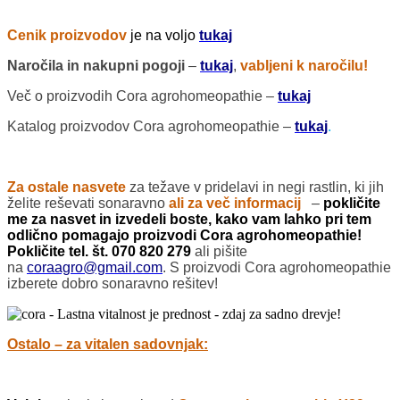
Cenik proizvodov
je na voljo
tukaj
Naročila in nakupni pogoji
–
tukaj
,
vabljeni k naročilu!
Več o proizvodih Cora agrohomeopathie –
tukaj
Katalog proizvodov Cora agrohomeopathie –
tukaj
.
Za ostale nasvete
za težave v pridelavi in negi rastlin, ki jih
želite reševati sonaravno
ali za več
informacij
–
pokličite
me za nasvet in izvedeli boste, kako vam lahko pri tem
odlično pomagajo proizvodi Cora agrohomeopathie!
Pokličite tel. št. 070 820 279
ali pišite
na
coraagro@gmail.com
. S proizvodi Cora agrohomeopathie
izberete dobro sonaravno rešitev!
Ostalo – za vitalen sadovnjak: