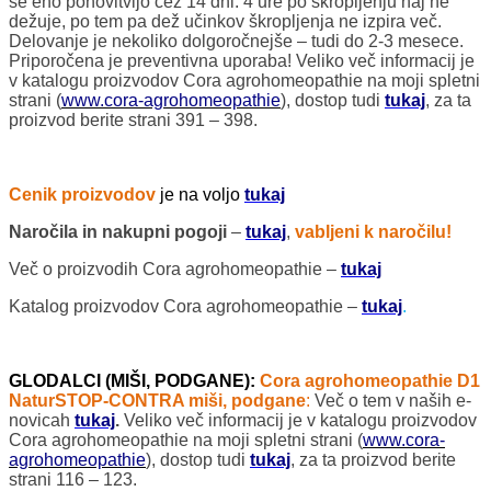
še eno ponovitvijo čez 14 dni. 4 ure po škropljenju naj ne
dežuje, po tem pa dež učinkov škropljenja ne izpira več.
Delovanje je nekoliko dolgoročnejše – tudi do 2-3 mesece.
Priporočena je preventivna uporaba! Veliko več informacij je
v katalogu proizvodov Cora agrohomeopathie na moji spletni
strani (
www.cora-agrohomeopathie
), dostop tudi
tukaj
, za ta
proizvod berite strani 391 – 398.
Cenik proizvodov
je na voljo
tukaj
Naročila in nakupni pogoji
–
tukaj
,
vabljeni k naročilu!
Več o proizvodih Cora agrohomeopathie –
tukaj
Katalog proizvodov Cora agrohomeopathie –
tukaj
.
GLODALCI (MIŠI, PODGANE):
Cora agrohomeopathie D1
NaturSTOP-CONTRA miši, podgane
:
Več o tem v naših e-
novicah
tukaj
.
Veliko več informacij je v katalogu proizvodov
Cora agrohomeopathie na moji spletni strani (
www.cora-
agrohomeopathie
), dostop tudi
tukaj
, za ta proizvod berite
strani 116 – 123.