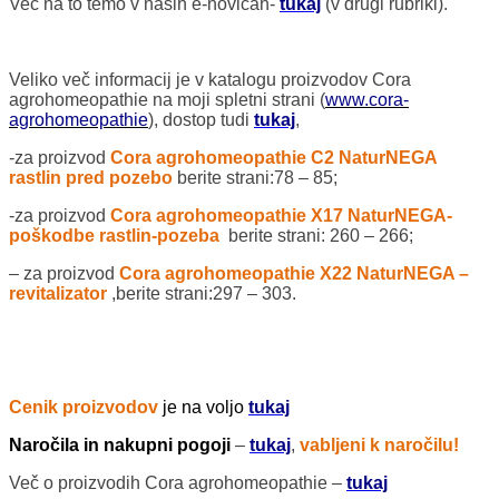
Več na to temo v naših e-novicah-
tukaj
(v drugi rubriki).
Veliko več informacij je v katalogu proizvodov Cora
agrohomeopathie na moji spletni strani (
www.cora-
agrohomeopathie
), dostop tudi
tukaj
,
-za proizvod
Cora agrohomeopathie C2 NaturNEGA
rastlin pred pozebo
berite strani:78 – 85;
-za proizvod
Cora agrohomeopathie X17 NaturNEGA-
poškodbe rastlin-pozeba
berite strani: 260 – 266;
– za proizvod
Cora agrohomeopathie X22 NaturNEGA –
revitalizator
,berite strani:297 – 303.
Cenik proizvodov
je na voljo
tukaj
Naročila in nakupni pogoji
–
tukaj
,
vabljeni k naročilu!
Več o proizvodih Cora agrohomeopathie –
tukaj