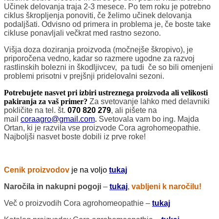
Učinek delovanja traja 2-3 mesece. Po tem roku je potrebno
ciklus škropljenja ponoviti, če želimo učinek delovanja
podaljšati. Odvisno od primera in problema je, če boste take
cikluse ponavljali večkrat med rastno sezono.
Višja doza doziranja proizvoda (močnejše škropivo), je
priporočena vedno, kadar so razmere ugodne za razvoj
rastlinskih bolezni in škodljivcev, pa tudi če so bili omenjeni
problemi prisotni v prejšnji pridelovalni sezoni.
Potrebujete nasvet pri izbiri ustreznega proizvoda ali velikosti
pakiranja za vaš primer?
Za svetovanje lahko med delavniki
pokličite na tel. št.
070 820 279
, ali pišete na
mail
coraagro@gmail.com
.
Svetovala vam bo ing. Majda
Ortan, ki je razvila vse proizvode Cora agrohomeopathie.
Najboljši nasvet boste dobili iz prve roke!
Cenik proizvodov
je na voljo
tukaj
Naročila in nakupni pogoji
–
tukaj
,
vabljeni k naročilu!
Več o proizvodih Cora agrohomeopathie –
tukaj