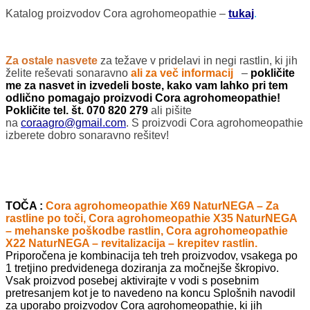
Katalog proizvodov Cora agrohomeopathie –
tukaj
.
Za ostale nasvete
za težave v pridelavi in negi rastlin, ki jih
želite reševati sonaravno
ali za več informacij
–
pokličite
me za nasvet in izvedeli boste, kako vam lahko pri tem
odlično pomagajo proizvodi Cora agrohomeopathie!
Pokličite tel. št. 070 820 279
ali pišite
na
coraagro@gmail.com
. S proizvodi Cora agrohomeopathie
izberete dobro sonaravno rešitev!
TOČA :
Cora agrohomeopathie X69 NaturNEGA – Za
rastline po toči, Cora agrohomeopathie X35 NaturNEGA
– mehanske poškodbe rastlin, Cora agrohomeopathie
X22 NaturNEGA – revitalizacija – krepitev rastlin.
Priporočena je kombinacija teh treh proizvodov, vsakega po
1 tretjino predvidenega doziranja za močnejše škropivo.
Vsak proizvod posebej aktivirajte v vodi s posebnim
pretresanjem kot je to navedeno na koncu Splošnih navodil
za uporabo proizvodov Cora agrohomeopathie, ki jih