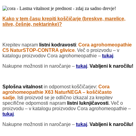
Kako v tem času krepiti koščičarje (breskve, marelice,
slive, češnje, nektarinke)?
Krepitev napram
listni kodravosti
:
Cora agrohomeopathie
C5 NaturSTOP-CONTRA glivice
.
Več o proizvodu – v
katalogu proizvodov Cora agrohomeopathie –
tukaj
.
Nakupne možnosti in naročanje –
tukaj
.
Vabljeni k naročilu!
Splošna vitalnost
in odpornost koščičarjev:
Cora
agrohomeopathie X63 NaturNEGA – koščičasto
sadje.
Isti proizvod se je odlično izkazal za krepitev
specifične odpornosti napram
listni luknjičavosti
.
Več o
proizvodu – v katalogu proizvodov Cora agrohomeopathie –
tukaj
.
Nakupne možnosti in naročanje –
tukaj
.
Vabljeni k naročilu!