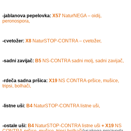
-jablanova pepelovka:
X57
NaturNEGA – oidij,
peronospora,
-cvetožer:
X8
NaturSTOP-CONTRA – cvetožer,
-sadni zavijač:
B5
NS-CONTRA sadni molj, sadni zavijač,
-rdeča sadna pršica:
X19
NS CONTRA-pršice, mušice,
tripsi, bolhači,
-listne uši:
B4
NaturSTOP-CONTRA listne uši,
-ostale uši:
B4
NaturSTOP-CONTRA listne uši
+ X19
NS
CONTRA-pršice, mušice, tripsi,bolhači
(
vsakega proizvoda