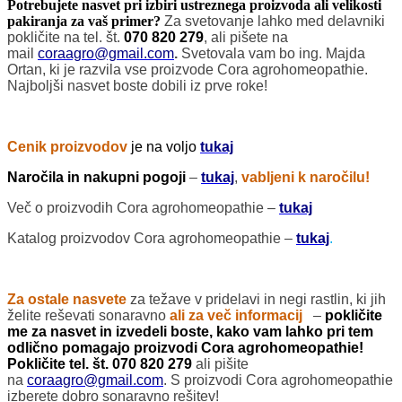
Potrebujete nasvet pri izbiri ustreznega proizvoda ali velikosti
pakiranja za vaš primer?
Za svetovanje lahko med delavniki
pokličite na tel. št.
070 820 279
, ali pišete na
mail
coraagro@gmail.com
.
Svetovala vam bo ing. Majda
Ortan, ki je razvila vse proizvode Cora agrohomeopathie.
Najboljši nasvet boste dobili iz prve roke!
Cenik proizvodov
je na voljo
tukaj
Naročila in nakupni pogoji
–
tukaj
,
vabljeni k naročilu!
Več o proizvodih Cora agrohomeopathie –
tukaj
Katalog proizvodov Cora agrohomeopathie –
tukaj
.
Za ostale nasvete
za težave v pridelavi in negi rastlin, ki jih
želite reševati sonaravno
ali za več
informacij
–
pokličite
me za nasvet in izvedeli boste, kako vam lahko pri tem
odlično pomagajo proizvodi Cora agrohomeopathie!
Pokličite tel. št. 070 820 279
ali pišite
na
coraagro@gmail.com
. S proizvodi Cora agrohomeopathie
izberete dobro sonaravno rešitev!