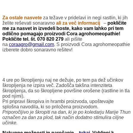
Za ostale nasvete
za težave v pridelavi in negi rastlin, ki jih
želite reševati sonaravno
ali za več
informacij
–
pokličite
me za nasvet in izvedeli boste, kako vam lahko pri tem
odlično pomagajo proizvodi Cora agrohomeopathie!
Pokličite tel. št. 070 820 279
ali pišite
na
coraagro@gmail.com
. S proizvodi Cora agrohomeopathie
izberete dobro sonaravno rešitev!
4 ure po škropljenju naj ne dežuje, po tem pa dež učinkov
škropljenja ne izpira več. Zadošča takšna intenziteta
škropljenja, da so škropljene površine orošene (rastline in tla
pod njimi).
Pri pripravi škropiva in hrambi proizvoda, upoštevajte
splošna navodila, ki so priložena proizvodom.
Priporočljivo je škropiti na dan, ki je po koledarju Marije Thun
označen za dan za plod, tak način dodatno stimulira ciljne
učinke.
Nakupne možnosti in naročanje
–
tukaj
.
Vabljeni k