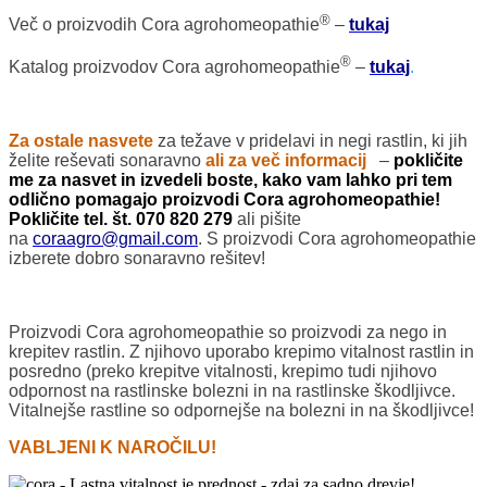
®
Več o proizvodih Cora agrohomeopathie
–
tukaj
®
Katalog proizvodov Cora agrohomeopathie
–
tukaj
.
Za ostale nasvete
za težave v pridelavi in negi rastlin, ki jih
želite reševati sonaravno
ali za več
informacij
–
pokličite
me za nasvet in izvedeli boste, kako vam lahko pri tem
odlično pomagajo proizvodi Cora agrohomeopathie!
Pokličite tel. št. 070 820 279
ali pišite
na
coraagro@gmail.com
. S proizvodi Cora agrohomeopathie
izberete dobro sonaravno rešitev!
Proizvodi Cora agrohomeopathie so proizvodi za nego in
krepitev rastlin. Z njihovo uporabo krepimo vitalnost rastlin in
posredno (preko krepitve vitalnosti, krepimo tudi njihovo
odpornost na rastlinske bolezni in na rastlinske škodljivce.
Vitalnejše rastline so odpornejše na bolezni in na škodljivce!
VABLJENI K NAROČILU!