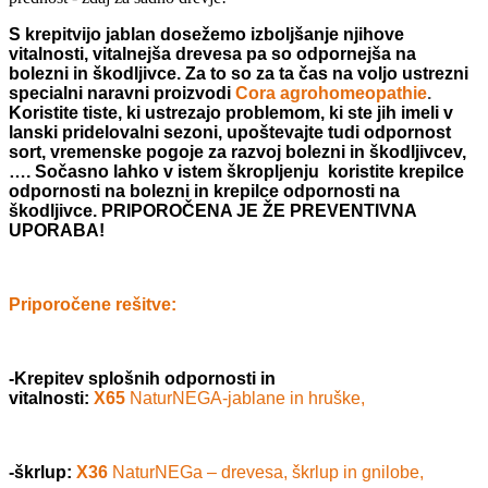
S krepitvijo jablan dosežemo izboljšanje njihove
vitalnosti, vitalnejša drevesa pa so odpornejša na
bolezni in škodljivce. Za to so za ta čas na voljo ustrezni
specialni naravni proizvodi
Cora agrohomeopathie
.
Koristite tiste, ki ustrezajo problemom, ki ste jih imeli v
lanski pridelovalni sezoni, upoštevajte tudi odpornost
sort, vremenske pogoje za razvoj bolezni in škodljivcev,
…. Sočasno lahko v istem škropljenju koristite krepilce
odpornosti na bolezni in krepilce odpornosti na
škodljivce. PRIPOROČENA JE ŽE PREVENTIVNA
UPORABA!
Priporočene rešitve:
-Krepitev splošnih odpornosti in
vitalnosti:
X65
NaturNEGA-jablane in hruške,
-škrlup:
X36
NaturNEGa – drevesa, škrlup in gnilobe,