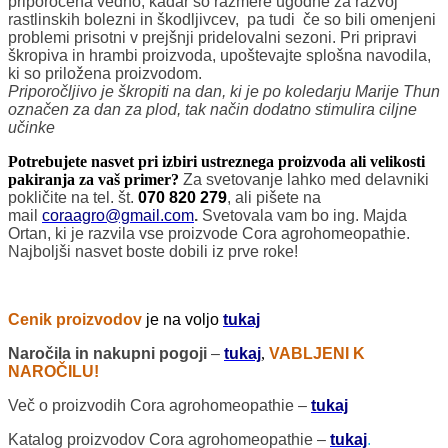
priporočena vedno, kadar so razmere ugodne za razvoj
rastlinskih bolezni in škodljivcev, pa tudi če so bili omenjeni
problemi prisotni v prejšnji pridelovalni sezoni.
Pri pripravi
škropiva in hrambi proizvoda, upoštevajte splošna navodila,
ki so priložena proizvodom.
Priporočljivo je škropiti na dan, ki je po koledarju Marije Thun
označen za dan za plod, tak način dodatno stimulira ciljne
učinke
Potrebujete nasvet pri izbiri ustreznega proizvoda ali velikosti
pakiranja za vaš primer?
Za svetovanje lahko med delavniki
pokličite na tel. št.
070 820 279
, ali pišete na
mail
coraagro@gmail.com
.
Svetovala vam bo ing. Majda
Ortan, ki je razvila vse proizvode Cora agrohomeopathie.
Najboljši nasvet boste dobili iz prve roke!
Cenik proizvodov
je na voljo
tukaj
Naročila in nakupni pogoji
–
tukaj
,
VABLJENI K
NAROČILU!
Več o proizvodih Cora agrohomeopathie –
tukaj
Katalog proizvodov Cora agrohomeopathie –
tukaj
.