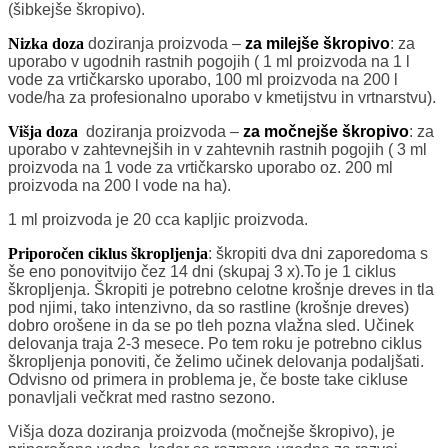
(šibkejše škropivo).
Nizka doza
doziranja proizvoda –
za milejše škropivo
: za
uporabo v ugodnih rastnih pogojih ( 1 ml proizvoda na 1 l
vode za vrtičkarsko uporabo, 100 ml proizvoda na 200 l
vode/ha za profesionalno uporabo v kmetijstvu in vrtnarstvu).
Višja doza
doziranja proizvoda –
za močnejše škropivo
: za
uporabo v zahtevnejših in v zahtevnih rastnih pogojih ( 3 ml
proizvoda na 1 vode za vrtičkarsko uporabo oz. 200 ml
proizvoda na 200 l vode na ha).
1 ml proizvoda je 20 cca kapljic proizvoda.
Priporočen ciklus škropljenja
: škropiti dva dni zaporedoma s
še eno ponovitvijo čez 14 dni (skupaj 3 x).To je 1 ciklus
škropljenja. Škropiti je potrebno celotne krošnje dreves in tla
pod njimi, tako intenzivno, da so rastline (krošnje dreves)
dobro orošene in da se po tleh pozna vlažna sled. Učinek
delovanja traja 2-3 mesece. Po tem roku je potrebno ciklus
škropljenja ponoviti, če želimo učinek delovanja podaljšati.
Odvisno od primera in problema je, če boste take cikluse
ponavljali večkrat med rastno sezono.
Višja doza doziranja proizvoda (močnejše škropivo), je