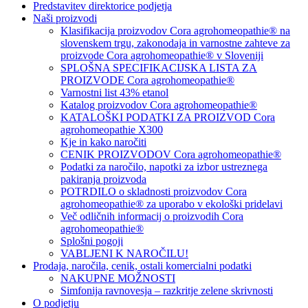
Predstavitev direktorice podjetja
Naši proizvodi
Klasifikacija proizvodov Cora agrohomeopathie® na
slovenskem trgu, zakonodaja in varnostne zahteve za
proizvode Cora agrohomeopathie® v Sloveniji
SPLOŠNA SPECIFIKACIJSKA LISTA ZA
PROIZVODE Cora agrohomeopathie®
Varnostni list 43% etanol
Katalog proizvodov Cora agrohomeopathie®
KATALOŠKI PODATKI ZA PROIZVOD Cora
agrohomeopathie X300
Kje in kako naročiti
CENIK PROIZVODOV Cora agrohomeopathie®
Podatki za naročilo, napotki za izbor ustreznega
pakiranja proizvoda
POTRDILO o skladnosti proizvodov Cora
agrohomeopathie® za uporabo v ekološki pridelavi
Več odličnih informacij o proizvodih Cora
agrohomeopathie®
Splošni pogoji
VABLJENI K NAROČILU!
Prodaja, naročila, cenik, ostali komercialni podatki
NAKUPNE MOŽNOSTI
Simfonija ravnovesja – razkritje zelene skrivnosti
O podjetju