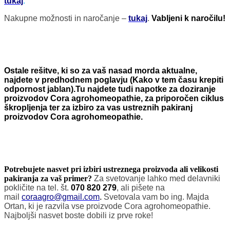
tukaj
.
Nakupne možnosti in naročanje –
tukaj
.
Vabljeni k naročilu!
Ostale rešitve, ki so za vaš nasad morda aktualne,
najdete v predhodnem poglavju (Kako v tem času krepiti
odpornost jablan).Tu najdete tudi napotke za doziranje
proizvodov Cora agrohomeopathie, za priporočen ciklus
škropljenja ter za izbiro za vas ustreznih pakiranj
proizvodov Cora agrohomeopathie.
Potrebujete nasvet pri izbiri ustreznega proizvoda ali velikosti
pakiranja za vaš primer?
Za svetovanje lahko med delavniki
pokličite na tel. št.
070 820 279
, ali pišete na
mail
coraagro@gmail.com
.
Svetovala vam bo ing. Majda
Ortan, ki je razvila vse proizvode Cora agrohomeopathie.
Najboljši nasvet boste dobili iz prve roke!