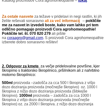
Katalog proizvodov Cora agrohomeopathie –
tukaj
.
Za ostale nasvete
za težave v pridelavi in negi rastlin, ki jih
želite reševati sonaravno
ali za več
informacij
–
pokličite
me za nasvet in izvedeli boste, kako vam lahko pri tem
odlično pomagajo proizvodi Cora agrohomeopathie!
Pokličite tel. št. 070 820 279
ali pišite
na
coraagro@gmail.com
. S proizvodi Cora agrohomeopathie
izberete dobro sonaravno rešitev!
2. Odgovor za kmete
, za večje pridelovalne površine, kjer
škropimo s traktorsko škropilnico, pršilnikom ali z nahrbtno
motorno škropilnico:
500ml
proizvoda –zadošča za cca 500 l škropiva z višjo
dozo doziranja proizvoda (močnejše škropivo) oz. 1000 l
škropiva z nižjo dozo doziranja proizvoda (šibkejše
škropivo).
1000ml
proizvoda – zadošča za cca 1000 l
škropiva z višjo dozo doziranja proizvoda (močnejše
škropivo) oz. za 2000 l škropiva. z nižjo dozo doziranja