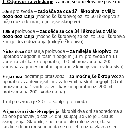
1. Odgovor za vrtičkarje
, za manjše obdelovalne površine:
50ml
proizvoda –
zadošča za cca 17 l škropiva z višjo
dozo doziranja
(močnejše škropivo) oz. za 50 l škropiva z
nižjo dozo doziranja (milejše škropivo).
100ml
proizvoda –
zadošča za cca 34 l škropiva z višjo
dozo doziranja
(močnejše škropivo) za oz. za 100 l škropiva
z nižjo dozo doziranja (milejše škropivo).
Nizka doza
doziranja proizvoda –
za milejše škropivo
: za
uporabo v ugodnih rastnih pogojih ( 1 ml proizvoda na 1 l
vode za vrtičkarsko uporabo, 100 ml proizvoda na 200 l
vode/ha za profesionalno uporabo v kmetijstvu in vrtnarstvu).
Višja doza
doziranja proizvoda –
za močnejše škropivo
: za
uporabo v zahtevnejših in v zahtevnih rastnih pogojih ( 3 ml
proizvoda na 1 vode za vrtičkarsko uporabo oz. 200 ml
proizvoda na 200 l vode na ha).
1 ml proizvoda je 20 cca kapljic proizvoda.
Priporočen ciklus škropljenja
: škropiti dva dni zaporedoma s
še eno ponovitvijo čez 14 dni (skupaj 3 x).To je 1 ciklus
škropljenja. Škropiti je potrebno tako intenzivno, da so
rastline dobro orošene in da se po tleh pozna vlažna sled.