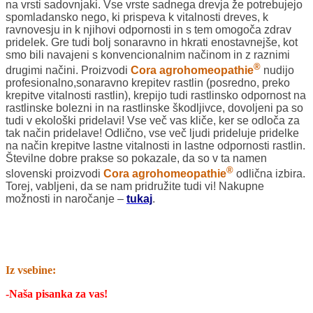
na vrsti sadovnjaki. Vse vrste sadnega drevja že potrebujejo
spomladansko nego, ki prispeva k vitalnosti dreves, k
ravnovesju in k njihovi odpornosti in s tem omogoča zdrav
pridelek. Gre tudi bolj sonaravno in hkrati enostavnejše, kot
smo bili navajeni s konvencionalnim načinom in z raznimi
®
drugimi načini. Proizvodi
Cora agrohomeopathie
nudijo
profesionalno,sonaravno krepitev rastlin (posredno, preko
krepitve vitalnosti rastlin), krepijo tudi rastlinsko odpornost na
rastlinske bolezni in na rastlinske škodljivce, dovoljeni pa so
tudi v ekološki pridelavi! Vse več vas kliče, ker se odloča za
tak način pridelave! Odlično, vse več ljudi prideluje pridelke
na način krepitve lastne vitalnosti in lastne odpornosti rastlin.
Številne dobre prakse so pokazale, da so v ta namen
®
slovenski proizvodi
Cora agrohomeopathie
odlična izbira.
Torej, vabljeni, da se nam pridružite tudi vi! Nakupne
možnosti in naročanje –
tukaj
.
Iz vsebine:
-Naša pisanka za vas!