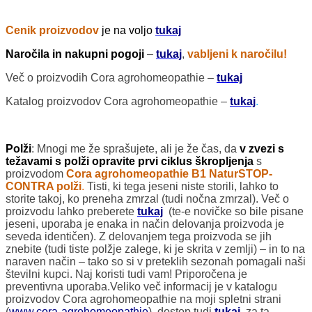
Cenik proizvodov
je na voljo
tukaj
Naročila in nakupni pogoji
–
tukaj
,
vabljeni k naročilu!
Več o proizvodih Cora agrohomeopathie –
tukaj
Katalog proizvodov Cora agrohomeopathie –
tukaj
.
Polži
:
Mnogi me že sprašujete, ali je že čas, da
v zvezi s
težavami s polži
opravite prvi ciklus škropljenja
s
proizvodom
Cora agrohomeopathie B1 NaturSTOP-
CONTRA polži
.
Tisti, ki tega jeseni niste storili, lahko to
storite takoj, ko preneha zmrzal (tudi nočna zmrzal). Več o
proizvodu lahko preberete
tukaj
(te-e novičke so bile pisane
jeseni, uporaba je enaka in način delovanja proizvoda je
seveda identičen). Z delovanjem tega proizvoda se jih
znebite (tudi tiste polžje zalege, ki je skrita v zemlji) – in to na
naraven način – tako so si v preteklih sezonah pomagali naši
številni kupci. Naj koristi tudi vam! Priporočena je
preventivna uporaba.Veliko več informacij je v katalogu
proizvodov Cora agrohomeopathie na moji spletni strani
(
www.cora-agrohomeopathie
), dostop tudi
tukaj
, za ta