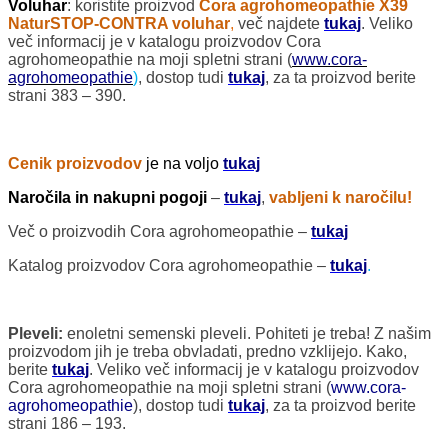
Voluhar
:
koristite proizvod
Cora agrohomeopathie X39
NaturSTOP-CONTRA voluhar
,
več najdete
tukaj
. Veliko
več informacij je v katalogu proizvodov Cora
agrohomeopathie na moji spletni strani (
www.cora-
agrohomeopathie
)
, dostop tudi
tukaj
, za ta proizvod berite
strani 383 – 390.
Cenik proizvodov
je na voljo
tukaj
Naročila in nakupni pogoji
–
tukaj
,
vabljeni k naročilu!
Več o proizvodih Cora agrohomeopathie –
tukaj
Katalog proizvodov Cora agrohomeopathie –
tukaj
.
Pleveli:
enoletni semenski pleveli. Pohiteti je treba! Z našim
proizvodom jih je treba obvladati, predno vzklijejo. Kako,
berite
tukaj
. Veliko več informacij je v katalogu proizvodov
Cora agrohomeopathie na moji spletni strani (
www.cora-
agrohomeopathie
), dostop tudi
tukaj
, za ta proizvod berite
strani 186 – 193.