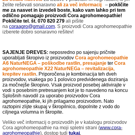
želite reševati sonaravno
ali za več informacij
–
pokličite
me za nasvet in izvedeli boste, kako vam lahko pri tem
odlično pomagajo proizvodi Cora agrohomeopathie!
Pokličite tel. št. 070 820 279
ali pišite
na
coraagro@gmail.com
. S proizvodi Cora agrohomeopathie
izberete dobro sonaravno rešitev!
SAJENJE DREVES
:
neposredno po sajenju pričnite
uporabljati škropivo iz proizvodov
Cora agrohomeopathie
A6 NaturNEGA – poškodbe rastlin, presajanje
ter
Cora
agrohomeopathie X22 NaturNEGa – revitalizacija,
krepitev rastlin
. Priporočena je kombinacija teh dveh
proizvodov, vsakega po 1 polovico predvidenega doziranja
za močnejše škropivo. Vsak proizvod posebej aktivirajte v
vodi s posebnim pretresanjem kot je to navedeno na koncu
Splošnih navodil za uporabo proizvodov Cora
agrohomeopathie, ki jih prilagamo proizvodom. Nato
raztopini zlijte skupaj v škropilnico, dopolnite z vodo do
ciljnega volumna in škropite.
Veliko več informacij o proizvodih je v katalogu proizvodov
Cora agrohomeopathie na moji spletni strani (
www.cora-
agrohomeopathie
), dostop tudi
tukaj
,