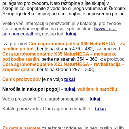
prilagamo proizvodom. Nato raztopine zlijte skupaj v
škropilnico, dopolnite z vodo do ciljnega volumna in škropite.
Škropiti je treba čimprej po ujmi, najbolje neposredno po toči.
Veliko več informacij o proizvodih je v katalogu proizvodov
Cora agrohomeopathie na moji spletni strani (
www.cora-
agrohomeopathie
), dostop tudi
tukaj
,
-za proizvod
Cora agrohomeopathie X69 NaturNEGA – Za
rastline po toči,
berite na straneh 476 – 482;
-za proizvod
Cora agrohomeopathie X35 NaturNEGA – mehanske
poškodbe rastlin,
berite na straneh 354 – 360;
-za proizvod
Cora agrohomeopathie X22 NaturNEGA – revitalizacija –
krepitev rastlin,
berite na straneh 297 – 303;
Cenik proizvodov
je na voljo
tukaj
Naročila in nakupni pogoji
–
tukaj
,
vabljeni k naročilu!
Več o proizvodih Cora agrohomeopathie –
tukaj
Katalog proizvodov Cora agrohomeopathie –
tukaj
.
Za ostale nasvete
za težave v pridelavi in negi rastlin, ki jih