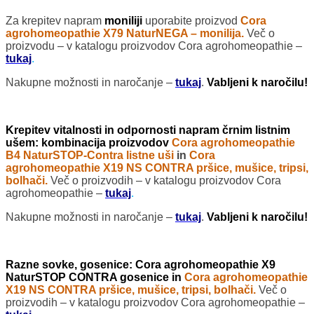
Za krepitev napram
moniliji
uporabite proizvod
Cora
agrohomeopathie X79 NaturNEGA – monilija.
Več o
proizvodu – v katalogu proizvodov Cora agrohomeopathie –
tukaj
.
Nakupne možnosti in naročanje –
tukaj
.
Vabljeni k naročilu!
Krepitev vitalnosti in odpornosti napram črnim listnim
ušem: kombinacija proizvodov
Cora agrohomeopathie
B4 NaturSTOP-Contra listne uši
in
Cora
agrohomeopathie X19 NS CONTRA pršice, mušice, tripsi,
bolhači.
Več o proizvodih – v katalogu proizvodov Cora
agrohomeopathie –
tukaj
.
Nakupne možnosti in naročanje –
tukaj
.
Vabljeni k naročilu!
Razne sovke, gosenice: Cora agrohomeopathie X9
NaturSTOP CONTRA gosenice in
Cora agrohomeopathie
X19 NS CONTRA pršice, mušice, tripsi, bolhači.
Več o
proizvodih – v katalogu proizvodov Cora agrohomeopathie –