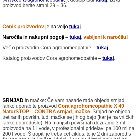
proizvod berite strani 29 – 36.
Cenik proizvodov
je na voljo
tukaj
Naročila in nakupni pogoji
–
tukaj
,
vabljeni k naročilu!
Več o proizvodih Cora agrohomeopathie –
tukaj
Katalog proizvodov Cora agrohomeopathie –
tukaj
.
SRNJAD
in mačke
: Če vam nasade rada objeda srnjad,
lahko uporabite proizvod
Cora
agrohomeopathie X 40
NaturSTOP – CONTRA srnjad, mačke
.
Srnjad ne objeda
tretiranih površin, tudi mačke se jih ogibajo (kar je na vrtičkih
lahko dobrodošlo). Na manjših površinah doziramo 3 ml
proizvoda na 1 l vode, v profesionalni pridelavi pa 100 ml na
200 l vode. Škropiti je treba cel ciklus: to je 2 dni zapored s