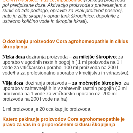
pol predpisane doze. Aktivacijo proizvoda s pretresanjem s
sunki ob trdo podlago, opravite za vsak proizvod posebej,
nato ju zlijte skupaj v opran tank škropilnice, dopolnite z
ustrezno količino vode in škropite hkrati
).
O doziranju proizvodov Cora agrohomeopathie in ciklus
škropljenja:
Nizka doza
doziranja proizvoda –
za milejše škropivo
:
za
uporabo v ugodnih rastnih pogojih ( 1 ml proizvoda na 1 l
vode za vrtičkarsko uporabo, 100 ml proizvoda na 200 l
vode/ha za profesionalno uporabo v kmetijstvu in vrtnarstvu).
Višja doza
doziranja proizvoda –
za močnejše škropivo
: za
uporabo v zahtevnejših in v zahtevnih rastnih pogojih ( 3 ml
proizvoda na 1 vode za vrtičkarsko uporabo oz. 200 ml
proizvoda na 200 l vode na ha).
1 ml proizvoda je 20 cca kapljic proizvoda.
Katero pakiranje proizvodov Cora agrohomeopathie je
pravo za vas in o priporočenem ciklusu škopljenja