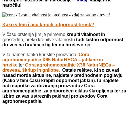
naročilu!
Kako v tem času krepiti odpornost hrušk?
V času brstenja jim je primerno
krepiti vitalnost in
(posredno, preko krepitve vitalnosti)
tudi lastno odpornost
dreves na hrušev ožig ter na hruševo rjo
.
V ta namen lahko koristite proizvoda:
Cora
agrohomeopathie X65 NaturNEGA – jablane in
hruške
ter
Cora agrohomeopathie
X36 NaturNEGa –
drevesa, škrlup in gnilobe
.
Ostale rešitve, ki so za vaš
nasad morda aktualne, najdete v predhodnem poglavju
(Kako v tem času krepiti odpornost jablan).Tu najdete
tudi napotke za doziranje proizvodov Cora
agrohomeopathie, za priporočen ciklus škropljenja ter za
izbiro za vas ustreznih pakiranj proizvodov Cora
agrohomeopathie.