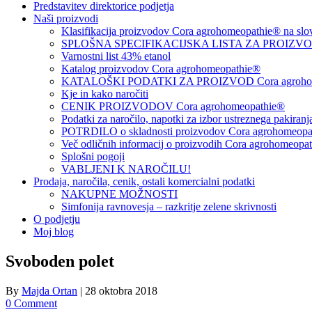
Predstavitev direktorice podjetja
Naši proizvodi
Klasifikacija proizvodov Cora agrohomeopathie® na slo
SPLOŠNA SPECIFIKACIJSKA LISTA ZA PROIZVODE
Varnostni list 43% etanol
Katalog proizvodov Cora agrohomeopathie®
KATALOŠKI PODATKI ZA PROIZVOD Cora agrohom
Kje in kako naročiti
CENIK PROIZVODOV Cora agrohomeopathie®
Podatki za naročilo, napotki za izbor ustreznega pakiran
POTRDILO o skladnosti proizvodov Cora agrohomeopath
Več odličnih informacij o proizvodih Cora agrohomeopa
Splošni pogoji
VABLJENI K NAROČILU!
Prodaja, naročila, cenik, ostali komercialni podatki
NAKUPNE MOŽNOSTI
Simfonija ravnovesja – razkritje zelene skrivnosti
O podjetju
Moj blog
Svoboden polet
By
Majda Ortan
|
28 oktobra 2018
0 Comment