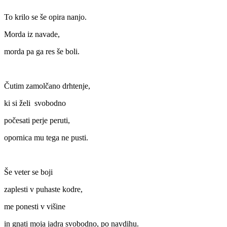
To krilo se še opira nanjo.
Morda iz navade,
morda pa ga res še boli.
Čutim zamolčano drhtenje,
ki si želi svobodno
počesati perje peruti,
opornica mu tega ne pusti.
Še veter se boji
zaplesti v puhaste kodre,
me ponesti v višine
in gnati moja jadra svobodno, po navdihu.