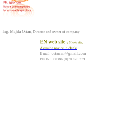
Ing. Majda Ortan,
Director and owner of company
EN web site
,
SI web site,
Aktualne novice in člank
i
ortan.m@gmail.com
E mail:
PHONE: 00386 (0)70 820 279