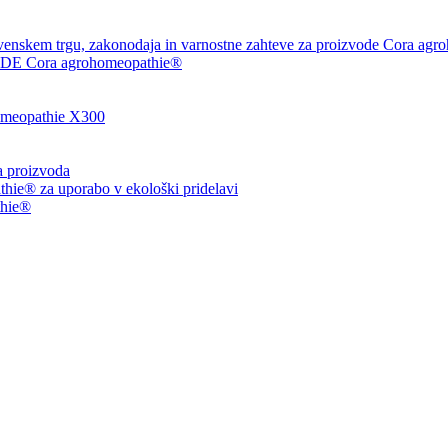
venskem trgu, zakonodaja in varnostne zahteve za proizvode Cora agr
 Cora agrohomeopathie®
eopathie X300
ja proizvoda
ie® za uporabo v ekološki pridelavi
thie®