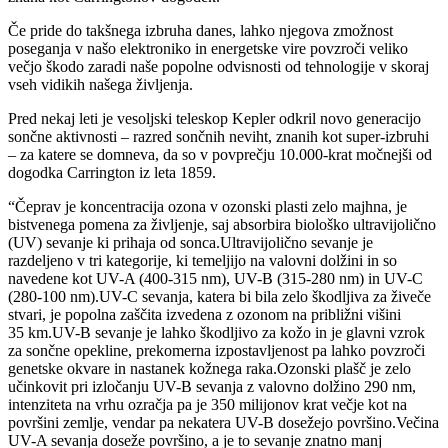
Če pride do takšnega izbruha danes, lahko njegova zmožnost
poseganja v našo elektroniko in energetske vire povzroči veliko
večjo škodo zaradi naše popolne odvisnosti od tehnologije v skoraj
vseh vidikih našega življenja.
Pred nekaj leti je vesoljski teleskop Kepler odkril novo generacijo
sončne aktivnosti – razred sončnih neviht, znanih kot super-izbruhi
– za katere se domneva, da so v povprečju 10.000-krat močnejši od
dogodka Carrington iz leta 1859.
“Čeprav je koncentracija ozona v ozonski plasti zelo majhna, je
bistvenega pomena za življenje, saj absorbira biološko ultravijolično
(UV) sevanje ki prihaja od sonca.Ultravijolično sevanje je
razdeljeno v tri kategorije, ki temeljijo na valovni dolžini in so
navedene kot UV-A (400-315 nm), UV-B (315-280 nm) in UV-C
(280-100 nm).UV-C sevanja, katera bi bila zelo škodljiva za živeče
stvari, je popolna zaščita izvedena z ozonom na približni višini
35 km.UV-B sevanje je lahko škodljivo za kožo in je glavni vzrok
za sončne opekline, prekomerna izpostavljenost pa lahko povzroči
genetske okvare in nastanek kožnega raka.Ozonski plašč je zelo
učinkovit pri izločanju UV-B sevanja z valovno dolžino 290 nm,
intenziteta na vrhu ozračja pa je 350 milijonov krat večje kot na
površini zemlje, vendar pa nekatera UV-B dosežejo površino.Večina
UV-A sevanja doseže površino, a je to sevanje znatno manj