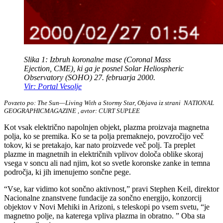
Slika 1: Izbruh koronalne mase (Coronal Mass
Ejection, CME), ki ga je posnel Solar Heliospheric
Observatory (SOHO) 27. februarja 2000.
Vir: Portal Vesolje
Povzeto po: The Sun—Living With a Stormy Star, Objava iz strani NATIONAL
GEOGRAPHICMAGAZINE , avtor: CURT SUPLEE
Kot vsak električno napolnjen objekt, plazma proizvaja magnetna
polja, ko se premika. Ko se ta polja premaknejo, povzročijo več
tokov, ki se pretakajo, kar nato proizvede več polj. Ta preplet
plazme in magnetnih in električnih vplivov določa oblike skoraj
vsega v soncu ali nad njim, kot so svetle koronske zanke in temna
področja, ki jih imenujemo sončne pege.
“Vse, kar vidimo kot sončno aktivnost,” pravi Stephen Keil, direktor
Nacionalne znanstvene fundacije za sončno energijo, konzorcij
objektov v Novi Mehiki in Arizoni, s teleskopi po vsem svetu, “je
magnetno polje, na katerega vpliva plazma in obratno. ” Oba sta