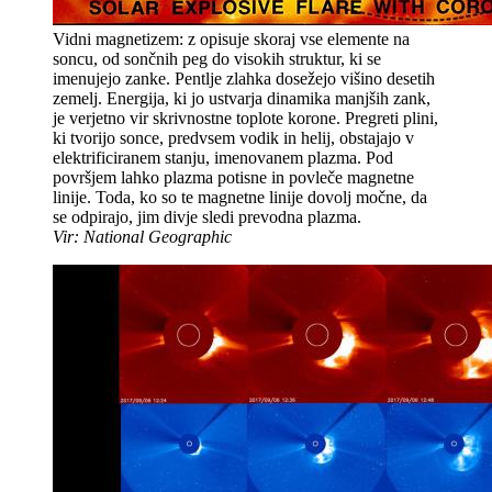
Vidni magnetizem: z opisuje skoraj vse elemente na
soncu, od sončnih peg do visokih struktur, ki se
imenujejo zanke. Pentlje zlahka dosežejo višino desetih
zemelj. Energija, ki jo ustvarja dinamika manjših zank,
je verjetno vir skrivnostne toplote korone. Pregreti plini,
ki tvorijo sonce, predvsem vodik in helij, obstajajo v
elektrificiranem stanju, imenovanem plazma. Pod
površjem lahko plazma potisne in povleče magnetne
linije. Toda, ko so te magnetne linije dovolj močne, da
se odpirajo, jim divje sledi prevodna plazma.
Vir: National Geographic