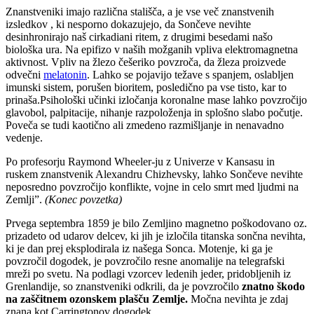
Znanstveniki imajo različna stališča, a je vse več znanstvenih
izsledkov , ki nesporno dokazujejo, da Sončeve nevihte
desinhronirajo naš cirkadiani ritem, z drugimi besedami našo
biološka ura. Na epifizo v naših možganih vpliva elektromagnetna
aktivnost. Vpliv na žlezo češeriko povzroča, da žleza proizvede
odvečni
melatonin
. Lahko se pojavijo težave s spanjem, oslabljen
imunski sistem, porušen bioritem, posledično pa vse tisto, kar to
prinaša.Psihološki učinki izločanja koronalne mase lahko povzročijo
glavobol, palpitacije, nihanje razpoloženja in splošno slabo počutje.
Poveča se tudi kaotično ali zmedeno razmišljanje in nenavadno
vedenje.
Po profesorju Raymond Wheeler-ju z Univerze v Kansasu in
ruskem znanstvenik Alexandru Chizhevsky, lahko Sončeve nevihte
neposredno povzročijo konflikte, vojne in celo smrt med ljudmi na
Zemlji”.
(Konec povzetka)
Prvega septembra 1859 je bilo Zemljino magnetno poškodovano oz.
prizadeto od udarov delcev, ki jih je izločila titanska sončna nevihta,
ki je dan prej eksplodirala iz našega Sonca. Motenje, ki ga je
povzročil dogodek, je povzročilo resne anomalije na telegrafski
mreži po svetu. Na podlagi vzorcev ledenih jeder, pridobljenih iz
Grenlandije, so znanstveniki odkrili, da je povzročilo
znatno škodo
na zaščitnem ozonskem plašču Zemlje.
Močna nevihta je zdaj
znana kot Carringtonov dogodek.