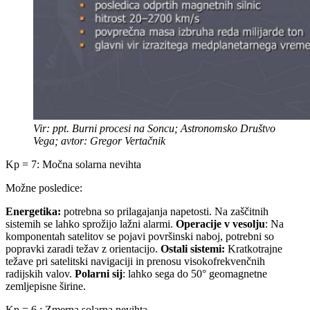
Vir: ppt. Burni procesi na Soncu; Astronomsko Društvo
Vega; avtor: Gregor Vertačnik
Kp = 7: Močna solarna nevihta
Možne posledice:
Energetika:
potrebna so prilagajanja napetosti. Na zaščitnih
sistemih se lahko sprožijo lažni alarmi.
Operacije v vesolju
: Na
komponentah satelitov se pojavi površinski naboj, potrebni so
popravki zaradi težav z orientacijo.
Ostali sistemi:
Kratkotrajne
težave pri satelitski navigaciji in prenosu visokofrekvenčnih
radijskih valov.
Polarni sij
: lahko sega do 50° geomagnetne
zemljepisne širine.
Kp = 6 : Zmerna solarna nevihta