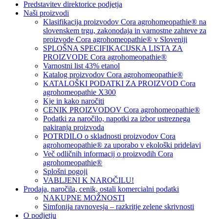
Predstavitev direktorice podjetja
Naši proizvodi
Klasifikacija proizvodov Cora agrohomeopathie® na
slovenskem trgu, zakonodaja in varnostne zahteve za
proizvode Cora agrohomeopathie® v Sloveniji
SPLOŠNA SPECIFIKACIJSKA LISTA ZA
PROIZVODE Cora agrohomeopathie®
Varnostni list 43% etanol
Katalog proizvodov Cora agrohomeopathie®
KATALOŠKI PODATKI ZA PROIZVOD Cora
agrohomeopathie X300
Kje in kako naročiti
CENIK PROIZVODOV Cora agrohomeopathie®
Podatki za naročilo, napotki za izbor ustreznega
pakiranja proizvoda
POTRDILO o skladnosti proizvodov Cora
agrohomeopathie® za uporabo v ekološki pridelavi
Več odličnih informacij o proizvodih Cora
agrohomeopathie®
Splošni pogoji
VABLJENI K NAROČILU!
Prodaja, naročila, cenik, ostali komercialni podatki
NAKUPNE MOŽNOSTI
Simfonija ravnovesja – razkritje zelene skrivnosti
O podjetju