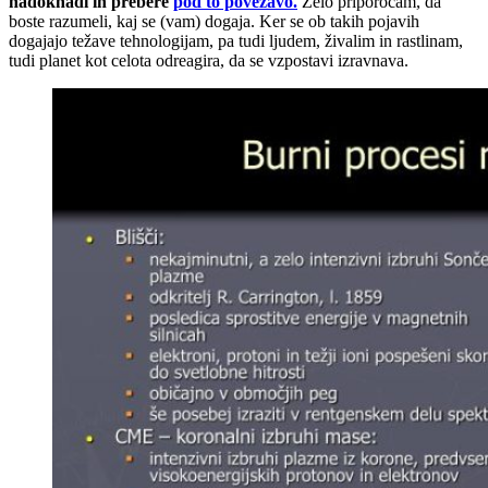
nadoknadi in prebere
pod to povezavo.
Zelo priporočam, da
boste razumeli, kaj se (vam) dogaja. Ker se ob takih pojavih
dogajajo težave tehnologijam, pa tudi ljudem, živalim in rastlinam,
tudi planet kot celota odreagira, da se vzpostavi izravnava.