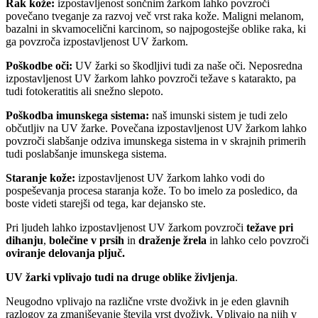
Rak kože:
izpostavljenost sončnim žarkom lahko povzroči
povečano tveganje za razvoj več vrst raka kože. Maligni melanom,
bazalni in skvamocelični karcinom, so najpogostejše oblike raka, ki
ga povzroča izpostavljenost UV žarkom.
Poškodbe oči:
UV žarki so škodljivi tudi za naše oči. Neposredna
izpostavljenost UV žarkom lahko povzroči težave s katarakto, pa
tudi fotokeratitis ali snežno slepoto.
Poškodba imunskega sistema:
naš imunski sistem je tudi zelo
občutljiv na UV žarke. Povečana izpostavljenost UV žarkom lahko
povzroči slabšanje odziva imunskega sistema in v skrajnih primerih
tudi poslabšanje imunskega sistema.
Staranje kože:
izpostavljenost UV žarkom lahko vodi do
pospeševanja procesa staranja kože. To bo imelo za posledico, da
boste videti starejši od tega, kar dejansko ste.
Pri ljudeh lahko izpostavljenost UV žarkom povzroči
težave pri
dihanju
,
bolečine v prsih
in
draženje žrela
in lahko celo povzroči
oviranje delovanja pljuč.
UV žarki vplivajo tudi na druge oblike življenja
.
Neugodno vplivajo na različne vrste dvoživk in je eden glavnih
razlogov za zmanjševanje števila vrst dvoživk. Vplivajo na njih v