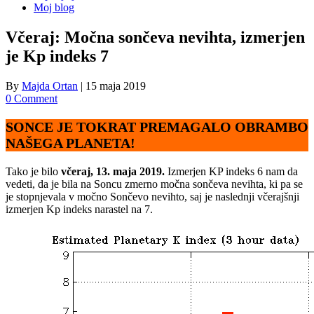
Moj blog
Včeraj: Močna sončeva nevihta, izmerjen
je Kp indeks 7
By
Majda Ortan
|
15 maja 2019
0 Comment
SONCE JE TOKRAT PREMAGALO OBRAMBO
NAŠEGA PLANETA!
Tako je bilo
včeraj, 13. maja 2019.
Izmerjen KP indeks 6 nam da
vedeti, da je bila na Soncu zmerno močna sončeva nevihta, ki pa se
je stopnjevala v močno Sončevo nevihto, saj je naslednji včerajšnji
izmerjen Kp indeks narastel na 7.