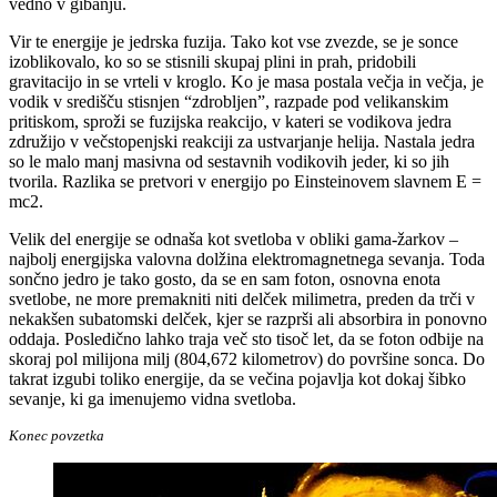
vedno v gibanju.
Vir te energije je jedrska fuzija. Tako kot vse zvezde, se je sonce
izoblikovalo, ko so se stisnili skupaj plini in prah, pridobili
gravitacijo in se vrteli v kroglo. Ko je masa postala večja in večja, je
vodik v središču stisnjen “zdrobljen”, razpade pod velikanskim
pritiskom, sproži se fuzijska reakcijo, v kateri se vodikova jedra
združijo v večstopenjski reakciji za ustvarjanje helija. Nastala jedra
so le malo manj masivna od sestavnih vodikovih jeder, ki so jih
tvorila. Razlika se pretvori v energijo po Einsteinovem slavnem E =
mc2.
Velik del energije se odnaša kot svetloba v obliki gama-žarkov –
najbolj energijska valovna dolžina elektromagnetnega sevanja. Toda
sončno jedro je tako gosto, da se en sam foton, osnovna enota
svetlobe, ne more premakniti niti delček milimetra, preden da trči v
nekakšen subatomski delček, kjer se razprši ali absorbira in ponovno
oddaja. Posledično lahko traja več sto tisoč let, da se foton odbije na
skoraj pol milijona milj (804,672 kilometrov) do površine sonca. Do
takrat izgubi toliko energije, da se večina pojavlja kot dokaj šibko
sevanje, ki ga imenujemo vidna svetloba.
Konec povzetka