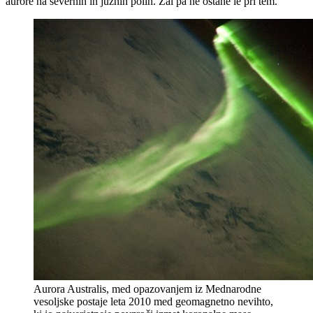
aurore na severnih in južnih polih. Žal pa ne ostane le pri tem.
Aurora Australis, med opazovanjem iz Mednarodne
vesoljske postaje leta 2010 med geomagnetno nevihto,