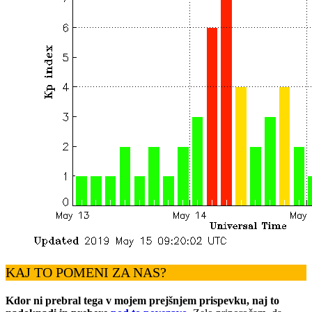
KAJ TO POMENI ZA NAS?
Kdor ni prebral tega v mojem prejšnjem prispevku, naj to