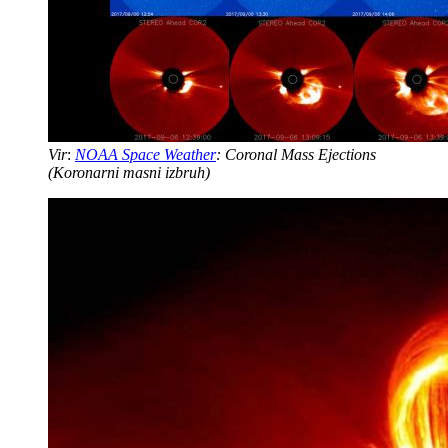
Vir
:
NOAA Space Weather
: Coronal Mass Ejections
(Koronarni masni izbruh)