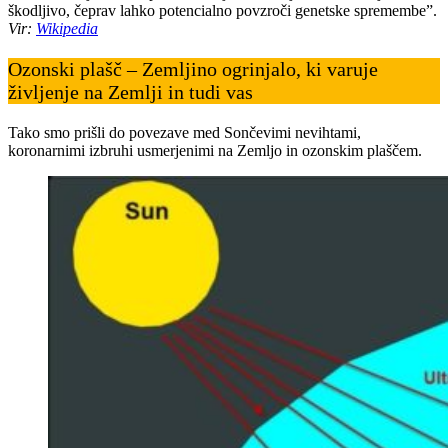
škodljivo, čeprav lahko potencialno povzroči genetske spremembe”.
Vir:
Wikipedia
Ozonski plašč – Zemljino ogrinjalo, ki varuje
življenje na Zemlji in tudi vas
Tako smo prišli do povezave med Sončevimi nevihtami,
koronarnimi izbruhi usmerjenimi na Zemljo in ozonskim plaščem.