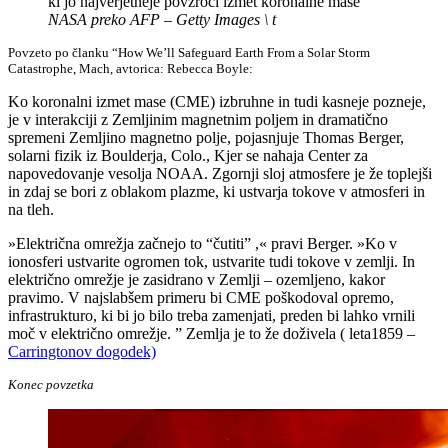
ki jo najverjetneje povzroči izmet koronalne mase
NASA preko AFP – Getty Images \ t
Povzeto po članku “How We’ll Safeguard Earth From a Solar Storm
Catastrophe, Mach, avtorica: Rebecca Boyle:
Ko koronalni izmet mase (CME) izbruhne in tudi kasneje pozneje,
je v interakciji z Zemljinim magnetnim poljem in dramatično
spremeni Zemljino magnetno polje, pojasnjuje Thomas Berger,
solarni fizik iz Boulderja, Colo., Kjer se nahaja Center za
napovedovanje vesolja NOAA. Zgornji sloj atmosfere je že toplejši
in zdaj se bori z oblakom plazme, ki ustvarja tokove v atmosferi in
na tleh.
»Električna omrežja začnejo to “čutiti” ,« pravi Berger. »Ko v
ionosferi ustvarite ogromen tok, ustvarite tudi tokove v zemlji. In
električno omrežje je zasidrano v Zemlji – ozemljeno, kakor
pravimo. V najslabšem primeru bi CME poškodoval opremo,
infrastrukturo, ki bi jo bilo treba zamenjati, preden bi lahko vrnili
moč v električno omrežje. ” Zemlja je to že doživela ( leta1859 –
Carringtonov dogodek)
Konec povzetka