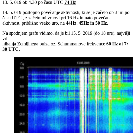
13. 5. 019 ob 4.30 po času UTC
74 Hz
14. 5. 019 postopno povečanje aktivnosti, ki se je začelo ob 3 uri po
času UTC , z začetnimi vrhovi pri 16 Hz in nato povečana
aktivnost, približno vsako uro, na
44Hz, 45Hz in 50 Hz.
Na spodnjem grafu vidimo, da je bil 15. 5. 2019 (do 18 ure), najvišji
vrh
nihanja Zemljinega pulza oz. Schummanove frekvence
60 Hz at 7:
30 UTC.