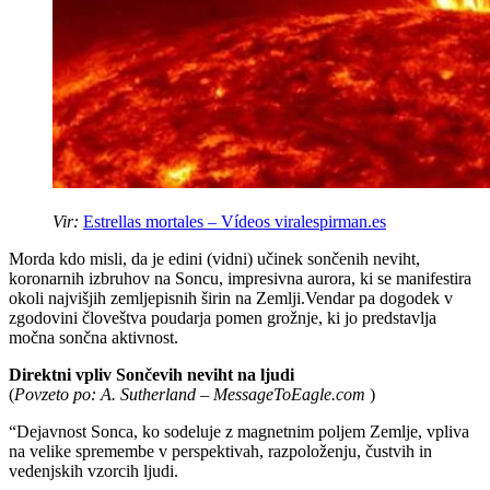
Vir:
Estrellas mortales – Vídeos virales
pirman.es
Morda kdo misli, da je edini (vidni) učinek sončenih neviht,
koronarnih izbruhov na Soncu, impresivna aurora, ki se manifestira
okoli najvišjih zemljepisnih širin na Zemlji.Vendar pa dogodek v
zgodovini človeštva poudarja pomen grožnje, ki jo predstavlja
močna sončna aktivnost.
Direktni vpliv Sončevih neviht na ljudi
(
Povzeto po: A. Sutherland – MessageToEagle.com
)
“Dejavnost Sonca, ko sodeluje z magnetnim poljem Zemlje, vpliva
na velike spremembe v perspektivah, razpoloženju, čustvih in
vedenjskih vzorcih ljudi.