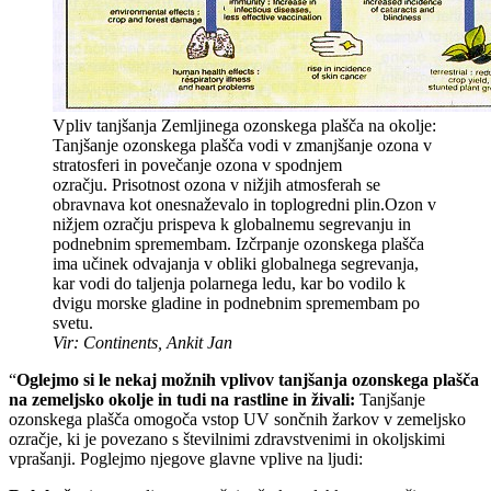
Vpliv tanjšanja Zemljinega ozonskega plašča na okolje:
Tanjšanje ozonskega plašča vodi v zmanjšanje ozona v
stratosferi in povečanje ozona v spodnjem
ozračju. Prisotnost ozona v nižjih atmosferah se
obravnava kot onesnaževalo in toplogredni plin.Ozon v
nižjem ozračju prispeva k globalnemu segrevanju in
podnebnim spremembam. Izčrpanje ozonskega plašča
ima učinek odvajanja v obliki globalnega segrevanja,
kar vodi do taljenja polarnega ledu, kar bo vodilo k
dvigu morske gladine in podnebnim spremembam po
svetu.
Vir: Continents, Ankit Jan
“
Oglejmo si le nekaj možnih vplivov tanjšanja ozonskega plašča
na zemeljsko okolje in tudi na rastline in živali:
Tanjšanje
ozonskega plašča omogoča vstop UV sončnih žarkov v zemeljsko
ozračje, ki je povezano s številnimi zdravstvenimi in okoljskimi
vprašanji. Poglejmo njegove glavne vplive na ljudi: