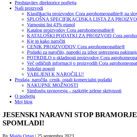
Predstavitev direktorice podjetja
Naši proizvodi
Klasifikacija proizvodov Cora agrohomeopathie® na slo
SPLOŠNA SPECIFIKACIJSKA LISTA ZA PROIZVODE
Varnostni list 43% etanol
Katalog proizvodov Cora agrohomeopathie®
KATALOŠKI PODATKI ZA PROIZVOD Cora agrohom
Kje in kako naročiti
CENIK PROIZVODOV Cora agrohomeopathie®
Podatki za naročilo, napotki za izbor ustreznega pakiran
POTRDILO o skladnosti proizvodov Cora agrohomeopath
Več odličnih informacij o proizvodih Cora agrohomeopa
Splošni pogoji
VABLJENI K NAROČILU!
Prodaja, naročila, cenik, ostali komercialni podatki
NAKUPNE MOŽNOSTI
Simfonija ravnovesja – razkritje zelene skrivnosti
O podjetju
Moj blog
JESENSKI NARAVNI STOP BRAMORJEM
SPOMLADI!
By
Majda Ortan
|
25 septembra 2023