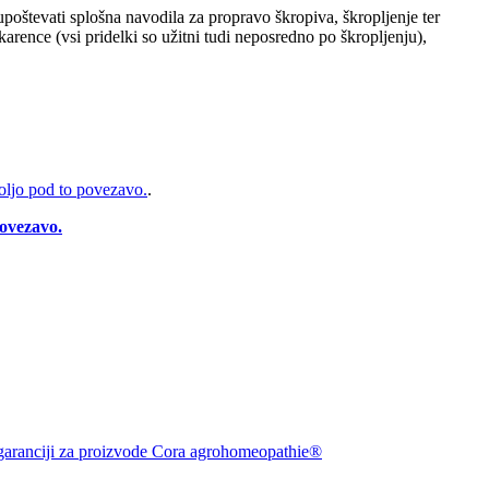
poštevati splošna navodila za propravo škropiva, škropljenje ter
rence (vsi pridelki so užitni tudi neposredno po škropljenju),
voljo pod to povezavo.
.
ovezavo.
 garanciji za proizvode Cora agrohomeopathie®