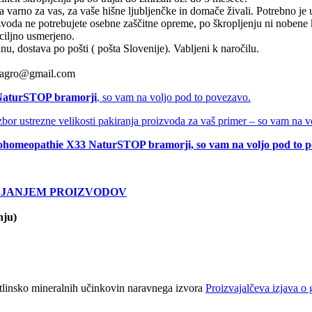
 varno za vas, za vaše hišne ljubljenčke in domače živali. Potrebno je u
oda ne potrebujete osebne zaščitne opreme, po škropljenju ni nobene ka
 ciljno usmerjeno.
u, dostava po pošti ( pošta Slovenije). Vabljeni k naročilu.
oraagro@gmail.com
aturSTOP bramorji
, so vam na voljo pod to povezavo.
zbor ustrezne velikosti pakiranja proizvoda za vaš primer – so vam na 
ohomeopathie X33 NaturSTOP bramorji, so vam na voljo pod to p
ILJANJEM PROIZVODOV
nju)
astlinsko mineralnih učinkovin naravnega izvora
Proizvajalčeva izjava o