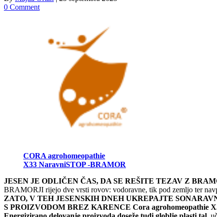
0 Comment
CORA agrohomeopathie
X33 NaravniSTOP -BRAMOR
JESEN JE ODLIČEN ČAS, DA SE REŠITE TEZAV Z BRAM
BRAMORJI rijejo dve vrsti rovov: vodoravne, tik pod zemljo ter navpi
ZATO, V TEH JESENSKIH DNEH UKREPAJTE SONARAV
S PROIZVODOM BREZ KARENCE Cora agrohomeopathie X
Energizirano delovanje proizvoda doseže tudi globlje plasti tal,
uč