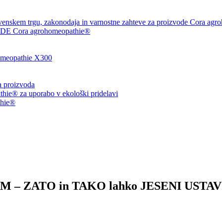
venskem trgu, zakonodaja in varnostne zahteve za proizvode Cora agr
 Cora agrohomeopathie®
eopathie X300
ja proizvoda
ie® za uporabo v ekološki pridelavi
thie®
 – ZATO in TAKO lahko JESENI USTA