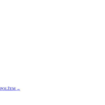
M POLŽEM
→