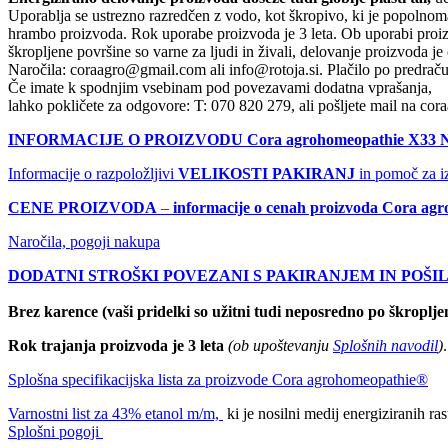
Uporablja se ustrezno razredčen z vodo, kot škropivo, ki je popolnoma
hrambo proizvoda. Rok uporabe proizvoda je 3 leta. Ob uporabi proizv
škropljene površine so varne za ljudi in živali, delovanje proizvoda je
Naročila: coraagro@gmail.com ali info@rotoja.si. Plačilo po predračun
Če imate k spodnjim vsebinam pod povezavami dodatna vprašanja,
lahko pokličete za odgovore: T: 070 820 279, ali pošljete mail na c
INFORMACIJE O PROIZVODU Cora agrohomeopathie X33 N
Informacije o razpoložljivi
VELIKOSTI PAKIRANJ
in pomoč za i
CENE
PROIZVODA
–
informacije o cenah proizvoda
Cora agr
Naročila, pogoji nakupa
DODATNI STROŠKI POVEZANI S PAKIRANJEM IN POŠ
Brez karence (vaši pridelki so užitni tudi neposredno po škroplje
Rok trajanja proizvoda je 3 leta
(ob upoštevanju
Splošnih navodil
)
.
Splošna specifikacijska lista za proizvode Cora agrohomeopathie®
Varnostni list za 43% etanol m/m,
ki je nosilni medij energiziranih r
Splošni pogoji