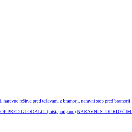
i
,
naravne rešitve pred težavami z bramorji
,
naravni stop pred bramorji
PRED GLODALCI (miši, podgane)
NARAVNI STOP RDEČI