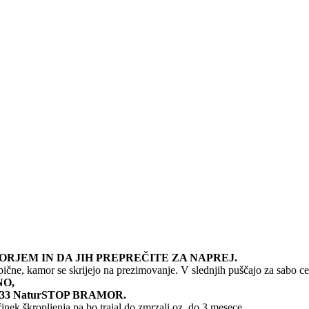
ORJEM IN DA JIH PREPREČITE ZA NAPREJ.
čne, kamor se skrijejo na prezimovanje. V slednjih puščajo za sabo cel
NO,
33 NaturSTOP BRAMOR.
inek škropljenja pa bo trajal do zmrzali oz. do 3 mesece.