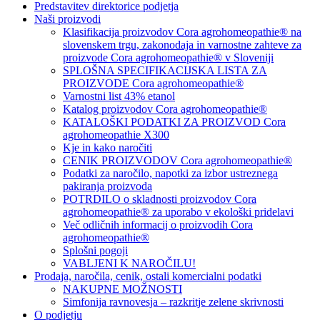
Predstavitev direktorice podjetja
Naši proizvodi
Klasifikacija proizvodov Cora agrohomeopathie® na
slovenskem trgu, zakonodaja in varnostne zahteve za
proizvode Cora agrohomeopathie® v Sloveniji
SPLOŠNA SPECIFIKACIJSKA LISTA ZA
PROIZVODE Cora agrohomeopathie®
Varnostni list 43% etanol
Katalog proizvodov Cora agrohomeopathie®
KATALOŠKI PODATKI ZA PROIZVOD Cora
agrohomeopathie X300
Kje in kako naročiti
CENIK PROIZVODOV Cora agrohomeopathie®
Podatki za naročilo, napotki za izbor ustreznega
pakiranja proizvoda
POTRDILO o skladnosti proizvodov Cora
agrohomeopathie® za uporabo v ekološki pridelavi
Več odličnih informacij o proizvodih Cora
agrohomeopathie®
Splošni pogoji
VABLJENI K NAROČILU!
Prodaja, naročila, cenik, ostali komercialni podatki
NAKUPNE MOŽNOSTI
Simfonija ravnovesja – razkritje zelene skrivnosti
O podjetju