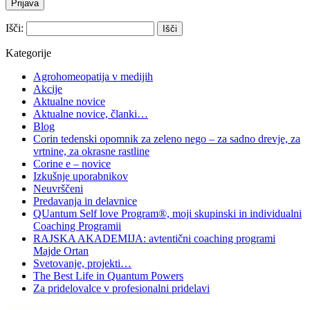
Išči:
Kategorije
Agrohomeopatija v medijih
Akcije
Aktualne novice
Aktualne novice, članki…
Blog
Corin tedenski opomnik za zeleno nego – za sadno drevje, za
vrtnine, za okrasne rastline
Corine e – novice
Izkušnje uporabnikov
Neuvrščeni
Predavanja in delavnice
QUantum Self love Program®, moji skupinski in individualni
Coaching Programii
RAJSKA AKADEMIJA: avtentični coaching programi
Majde Ortan
Svetovanje, projekti…
The Best Life in Quantum Powers
Za pridelovalce v profesionalni pridelavi