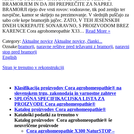
BRAMORJEM IN DA JIH PREPREČITE ZA NAPREJ.
BRAMORJI rijejo dve vrsti rovov: vodoravne, tik pod zemljo ter
navpične, kamor se skrijejo na prezimovanje. V slednjih puščajo za
sabo cele kepe bramorjih jajčec. ZATO, V TEH JESENSKIH
DNEH UKREPAJTE SONARAVNO, S PROIZVODOM BREZ
KARENCE Cora agrohomeopathie X33…
Read More »
Category:
Aktualne novice
Aktualne novice, članki...
Oznake:
bramorji
,
naravne rešitve pred težavami z bramorji
,
naravni
stop pred bramorji
English
Stran je trenutno v rekonstrukciji
Klasifikacija proizvodov Cora agrohomeopathie® na
slovenskem trgu, zakonodaja in varnostne zahteve
SPLOŠNA SPECIFIKACIJSKA LISTA ZA
PROIZVODE Cora agrohomeopathie®
Katalog proizvodov Cora agrohomeopathie®
Kataloški podatki za trenutno v
Katalog proizvodov Cora agrohomeopathie® še
neuvrščene proizvode
Cora agrohomeopathie X300 NaturSTOP –