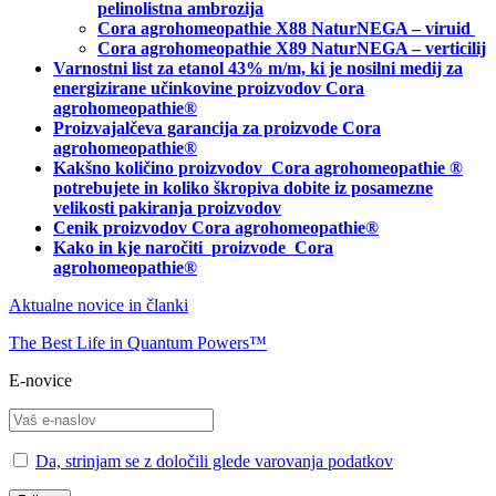
pelinolistna ambrozija
Cora agrohomeopathie X88 NaturNEGA – viruid
Cora agrohomeopathie X89 NaturNEGA – verticilij
Varnostni list za etanol 43% m/m, ki je nosilni medij za
energizirane učinkovine proizvodov Cora
agrohomeopathie®
Proizvajalčeva garancija za proizvode Cora
agrohomeopathie
®
Kakšno količino proizvodov
Cora agrohomeopathie
®
potrebujete in
koliko škropiva dobite iz posamezne
velikosti pakiranja proizvodov
Cenik proizvodov Cora agrohomeopathie®
Kako in kje naročiti
proizvode Cora
agrohomeopathie®
Aktualne novice in članki
The Best Life in Quantum Powers™
E-novice
Da, strinjam se z določili glede varovanja podatkov