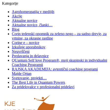
Kategorije
Agrohomeopatija v medijih
Akcije
Aktualne novice
Aktualne novice, članki…
Blog
Corin tedenski opomnik za zeleno nego – za sadno drevje, za
vrtnine, za okrasne rastline
Corine e – novice
Izkušnje uporabnikov
Neuvrščeni
Predavanja in delavnice
QUantum Self love Program®, moji skupinski in individualni
Coaching Programii
RAJSKA AKADEMIJA: avtentični coaching programi
Majde Ortan
Svetovanje, projekti…
The Best Life in Quantum Powers
Za pridelovalce v profesionalni pridelavi