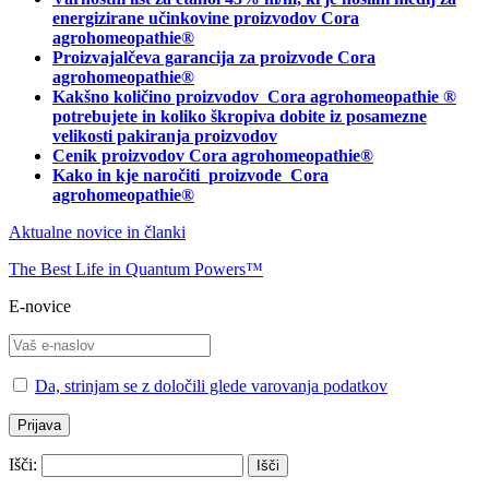
energizirane učinkovine proizvodov Cora
agrohomeopathie®
Proizvajalčeva garancija za proizvode Cora
agrohomeopathie
®
Kakšno količino proizvodov
Cora agrohomeopathie
®
potrebujete in
koliko škropiva dobite iz posamezne
velikosti pakiranja proizvodov
Cenik proizvodov Cora agrohomeopathie®
Kako in kje naročiti
proizvode Cora
agrohomeopathie®
Aktualne novice in članki
The Best Life in Quantum Powers™
E-novice
Da, strinjam se z določili glede varovanja podatkov
Išči: