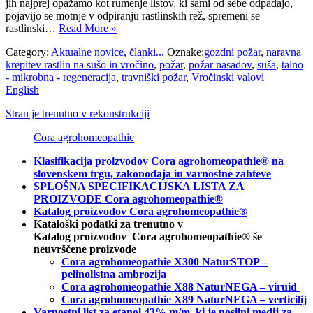
jih najprej opažamo kot rumenje listov, ki sami od sebe odpadajo,
pojavijo se motnje v odpiranju rastlinskih rež, spremeni se
rastlinski…
Read More »
Category:
Aktualne novice, članki...
Oznake:
gozdni požar
,
naravna
krepitev rastlin na sušo in vročino
,
požar
,
požar nasadov
,
suša
,
talno
- mikrobna - regeneracija
,
travniški požar
,
Vročinski valovi
English
Stran je trenutno v rekonstrukciji
Cora agrohomeopathie
Klasifikacija proizvodov Cora agrohomeopathie® na
slovenskem trgu, zakonodaja in varnostne zahteve
SPLOŠNA SPECIFIKACIJSKA LISTA ZA
PROIZVODE Cora agrohomeopathie®
Katalog proizvodov Cora agrohomeopathie®
Kataloški podatki za trenutno v
Katalog proizvodov Cora agrohomeopathie® še
neuvrščene proizvode
Cora agrohomeopathie X300 NaturSTOP –
pelinolistna ambrozija
Cora agrohomeopathie X88 NaturNEGA – viruid
Cora agrohomeopathie X89 NaturNEGA – verticilij
Varnostni list za etanol 43% m/m, ki je nosilni medij za