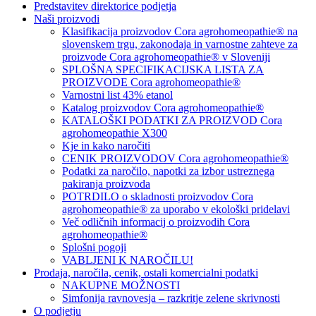
Predstavitev direktorice podjetja
Naši proizvodi
Klasifikacija proizvodov Cora agrohomeopathie® na
slovenskem trgu, zakonodaja in varnostne zahteve za
proizvode Cora agrohomeopathie® v Sloveniji
SPLOŠNA SPECIFIKACIJSKA LISTA ZA
PROIZVODE Cora agrohomeopathie®
Varnostni list 43% etanol
Katalog proizvodov Cora agrohomeopathie®
KATALOŠKI PODATKI ZA PROIZVOD Cora
agrohomeopathie X300
Kje in kako naročiti
CENIK PROIZVODOV Cora agrohomeopathie®
Podatki za naročilo, napotki za izbor ustreznega
pakiranja proizvoda
POTRDILO o skladnosti proizvodov Cora
agrohomeopathie® za uporabo v ekološki pridelavi
Več odličnih informacij o proizvodih Cora
agrohomeopathie®
Splošni pogoji
VABLJENI K NAROČILU!
Prodaja, naročila, cenik, ostali komercialni podatki
NAKUPNE MOŽNOSTI
Simfonija ravnovesja – razkritje zelene skrivnosti
O podjetju