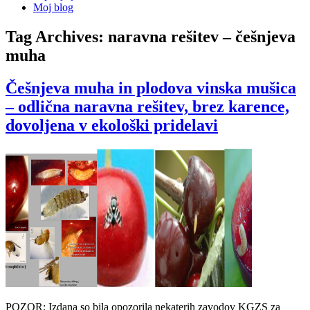
Moj blog
Tag Archives:
naravna rešitev – češnjeva
muha
Češnjeva muha in plodova vinska mušica
– odlična naravna rešitev, brez karence,
dovoljena v ekološki pridelavi
POZOR: Izdana so bila opozorila nekaterih zavodov KGZS za