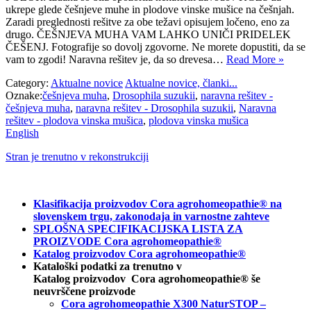
ukrepe glede češnjeve muhe in plodove vinske mušice na češnjah.
Zaradi preglednosti rešitve za obe težavi opisujem ločeno, eno za
drugo. ČEŠNJEVA MUHA VAM LAHKO UNIČI PRIDELEK
ČEŠENJ. Fotografije so dovolj zgovorne. Ne morete dopustiti, da se
vam to zgodi! Naravna rešitev je, da so drevesa…
Read More »
Category:
Aktualne novice
Aktualne novice, članki...
Oznake:
češnjeva muha
,
Drosophila suzukii
,
naravna rešitev -
češnjeva muha
,
naravna rešitev - Drosophila suzukii
,
Naravna
rešitev - plodova vinska mušica
,
plodova vinska mušica
English
Stran je trenutno v rekonstrukciji
Klasifikacija proizvodov Cora agrohomeopathie® na
slovenskem trgu, zakonodaja in varnostne zahteve
SPLOŠNA SPECIFIKACIJSKA LISTA ZA
PROIZVODE Cora agrohomeopathie®
Katalog proizvodov Cora agrohomeopathie®
Kataloški podatki za trenutno v
Katalog proizvodov Cora agrohomeopathie® še
neuvrščene proizvode
Cora agrohomeopathie X300 NaturSTOP –