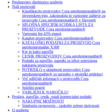
Predstavitev direktorice podjetja
Naši proizvodi
Klasifikacija proizvodov Cora agrohomeopathie® na
slovenskem trgu, zakonodaja in varnostne zahteve za
proizvode Cora agrohomeopathie® v Sloveniji
SPLOŠNA SPECIFIKACIJSKA LISTA ZA
PROIZVODE Cora agrohomeopathie®
Varnostni list 43% etanol
Katalog proizvodov Cora agrohomeopathie®
KATALOŠKI PODATKI ZA PROIZVOD Cora
agrohomeopathie X300
Kje in kako naročiti
CENIK PROIZVODOV Cora agrohomeopathie®
Podatki za naročilo, napotki za izbor ustreznega
pakiranja proizvoda
POTRDILO o skladnosti proizvodov Cora
agrohomeopathie® za uporabo v ekološki pridelavi
Več odličnih informacij o proizvodih Cora
agrohomeopathie®
Splošni pogoji
VABLJENI K NAROČILU!
Prodaja, naročila, cenik, ostali komercialni podatki
NAKUPNE MOŽNOSTI
Simfonija ravnovesja – razkritje zelene skrivnosti
O podjetju