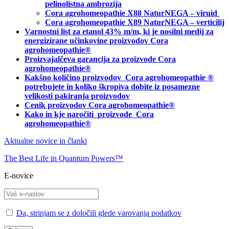
pelinolistna ambrozija
Cora agrohomeopathie X88 NaturNEGA – viruid
Cora agrohomeopathie X89 NaturNEGA – verticilij
Varnostni list za etanol 43% m/m, ki je nosilni medij za
energizirane učinkovine proizvodov Cora
agrohomeopathie®
Proizvajalčeva garancija za proizvode Cora
agrohomeopathie
®
Kakšno količino proizvodov
Cora agrohomeopathie
®
potrebujete in
koliko škropiva dobite iz posamezne
velikosti pakiranja proizvodov
Cenik proizvodov Cora agrohomeopathie®
Kako in kje naročiti
proizvode Cora
agrohomeopathie®
Aktualne novice in članki
The Best Life in Quantum Powers™
E-novice
Da, strinjam se z določili glede varovanja podatkov