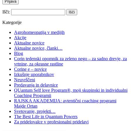
Išči:
Kategorije
Agrohomeopatija v medijih
Akcije
Aktualne novice
Aktualne novice, članki…
Blog
Corin tedenski opomnik za zeleno nego – za sadno drevje, za
vrtnine, za okrasne rastline
Corine e – novice
Izkušnje uporabnikov
Neuvrščeni
Predavanja in delavnice
QUantum Self love Program®, moji skupinski in individualni
Coaching Programii
RAJSKA AKADEMIJA: avtentični coaching programi
Majde Ortan
Svetovanje, projekti…
The Best Life in Quantum Powers
Za pridelovalce v profesionalni pridelavi