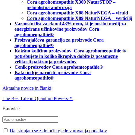
Cora agrohomeopathie X300 NaturSTOP –
pelinolistna ambrozija
Cora agrohomeopathie X88 NaturNEGA – viruid
Cora agrohomeopathie X89 NaturNEGA – verticilij
Varnostni list za etanol 43% m/m, ki je nosilni medij za
energizirane učinkovine proizvodov Cora
agrohomeopathie®
Proizvajalčeva garancija za proizvode Cora
agrohomeopathie
®
Kakšno količino proizvodov
Cora agrohomeopathie
®
potrebujete in
koliko škropiva dobite iz posamezne
velikosti pakiranja proizvodov
Cenik proizvodov Cora agrohomeopathie®
Kako in kje naročiti
proizvode Cora
agrohomeopathie®
Aktualne novice in članki
The Best Life in Quantum Powers™
E-novice
Da, strinjam se z določili glede varovanja podatkov