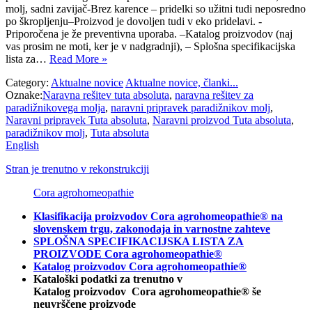
molj, sadni zavijač-Brez karence – pridelki so užitni tudi neposredno
po škropljenju–Proizvod je dovoljen tudi v eko pridelavi. -
Priporočena je že preventivna uporaba. –Katalog proizvodov (naj
vas prosim ne moti, ker je v nadgradnji), – Splošna specifikacijska
lista za…
Read More »
Category:
Aktualne novice
Aktualne novice, članki...
Oznake:
Naravna rešitev tuta absoluta
,
naravna rešitev za
paradižnikovega molja
,
naravni pripravek paradižnikov molj
,
Naravni pripravek Tuta absoluta
,
Naravni proizvod Tuta absoluta
,
paradižnikov molj
,
Tuta absoluta
English
Stran je trenutno v rekonstrukciji
Cora agrohomeopathie
Klasifikacija proizvodov Cora agrohomeopathie® na
slovenskem trgu, zakonodaja in varnostne zahteve
SPLOŠNA SPECIFIKACIJSKA LISTA ZA
PROIZVODE Cora agrohomeopathie®
Katalog proizvodov Cora agrohomeopathie®
Kataloški podatki za trenutno v
Katalog proizvodov Cora agrohomeopathie® še
neuvrščene proizvode