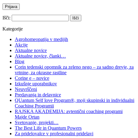
Išči:
Kategorije
Agrohomeopatija v medijih
Akcije
Aktualne novice
Aktualne novice, članki…
Blog
Corin tedenski opomnik za zeleno nego – za sadno drevje, za
vrtnine, za okrasne rastline
Corine e – novice
Izkušnje uporabnikov
Neuvrščeni
Predavanja in delavnice
QUantum Self love Program®, moji skupinski in individualni
Coaching Programii
RAJSKA AKADEMIJA: avtentični coaching programi
Majde Ortan
Svetovanje, projekti…
The Best Life in Quantum Powers
Za pridelovalce v profesionalni pridelavi