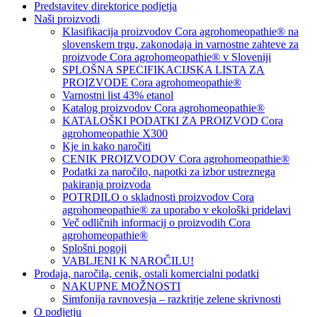
Predstavitev direktorice podjetja
Naši proizvodi
Klasifikacija proizvodov Cora agrohomeopathie® na
slovenskem trgu, zakonodaja in varnostne zahteve za
proizvode Cora agrohomeopathie® v Sloveniji
SPLOŠNA SPECIFIKACIJSKA LISTA ZA
PROIZVODE Cora agrohomeopathie®
Varnostni list 43% etanol
Katalog proizvodov Cora agrohomeopathie®
KATALOŠKI PODATKI ZA PROIZVOD Cora
agrohomeopathie X300
Kje in kako naročiti
CENIK PROIZVODOV Cora agrohomeopathie®
Podatki za naročilo, napotki za izbor ustreznega
pakiranja proizvoda
POTRDILO o skladnosti proizvodov Cora
agrohomeopathie® za uporabo v ekološki pridelavi
Več odličnih informacij o proizvodih Cora
agrohomeopathie®
Splošni pogoji
VABLJENI K NAROČILU!
Prodaja, naročila, cenik, ostali komercialni podatki
NAKUPNE MOŽNOSTI
Simfonija ravnovesja – razkritje zelene skrivnosti
O podjetju