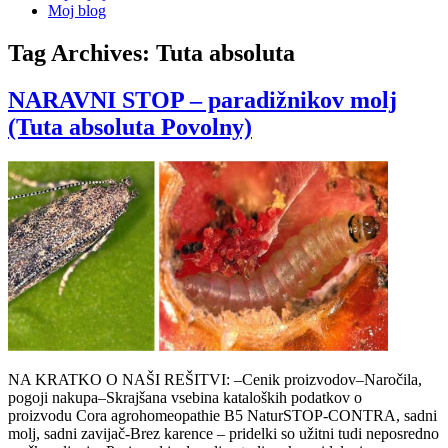
Moj blog
Tag Archives:
Tuta absoluta
NARAVNI STOP – paradižnikov molj
(Tuta absoluta Povolny)
NA KRATKO O NAŠI REŠITVI: –Cenik proizvodov–Naročila,
pogoji nakupa–Skrajšana vsebina kataloških podatkov o
proizvodu Cora agrohomeopathie B5 NaturSTOP-CONTRA, sadni
molj, sadni zavijač-Brez karence – pridelki so užitni tudi neposredno