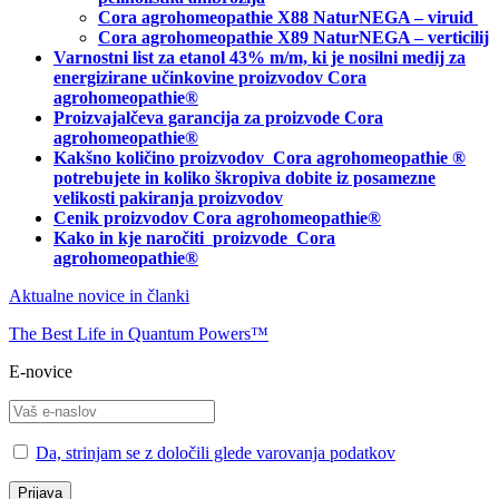
Cora agrohomeopathie X88 NaturNEGA – viruid
Cora agrohomeopathie X89 NaturNEGA – verticilij
Varnostni list za etanol 43% m/m, ki je nosilni medij za
energizirane učinkovine proizvodov Cora
agrohomeopathie®
Proizvajalčeva garancija za proizvode Cora
agrohomeopathie
®
Kakšno količino proizvodov
Cora agrohomeopathie
®
potrebujete in
koliko škropiva dobite iz posamezne
velikosti pakiranja proizvodov
Cenik proizvodov Cora agrohomeopathie®
Kako in kje naročiti
proizvode Cora
agrohomeopathie®
Aktualne novice in članki
The Best Life in Quantum Powers™
E-novice
Da, strinjam se z določili glede varovanja podatkov