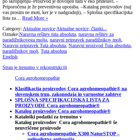
po škropljenju–Proizvod je dovoljen tudi v eko pridelavi. -
Priporočena je že preventivna uporaba. –Katalog proizvodov (naj
vas prosim ne moti, ker je v nadgradnji), – Splošna specifikacijska
lista za…
Read More »
Category:
Aktualne novice
Aktualne novice, članki...
Oznake:
Naravna rešitev tuta absoluta
,
naravna rešitev za
paradižnikovega molja
,
naravni pripravek paradižnikov molj
,
Naravni pripravek Tuta absoluta
,
Naravni proizvod Tuta absoluta
,
paradižnikov molj
,
Tuta absoluta
English
Stran je trenutno v rekonstrukciji
Cora agrohomeopathie
Klasifikacija proizvodov Cora agrohomeopathie® na
slovenskem trgu, zakonodaja in varnostne zahteve
SPLOŠNA SPECIFIKACIJSKA LISTA ZA
PROIZVODE Cora agrohomeopathie®
Katalog proizvodov Cora agrohomeopathie®
Kataloški podatki za trenutno v
Katalog proizvodov Cora agrohomeopathie® še
neuvrščene proizvode
Cora agrohomeopathie X300 NaturSTOP –
pelinolistna ambrozija