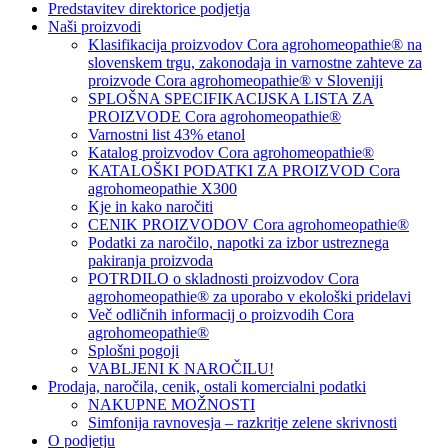
Predstavitev direktorice podjetja
Naši proizvodi
Klasifikacija proizvodov Cora agrohomeopathie® na
slovenskem trgu, zakonodaja in varnostne zahteve za
proizvode Cora agrohomeopathie® v Sloveniji
SPLOŠNA SPECIFIKACIJSKA LISTA ZA
PROIZVODE Cora agrohomeopathie®
Varnostni list 43% etanol
Katalog proizvodov Cora agrohomeopathie®
KATALOŠKI PODATKI ZA PROIZVOD Cora
agrohomeopathie X300
Kje in kako naročiti
CENIK PROIZVODOV Cora agrohomeopathie®
Podatki za naročilo, napotki za izbor ustreznega
pakiranja proizvoda
POTRDILO o skladnosti proizvodov Cora
agrohomeopathie® za uporabo v ekološki pridelavi
Več odličnih informacij o proizvodih Cora
agrohomeopathie®
Splošni pogoji
VABLJENI K NAROČILU!
Prodaja, naročila, cenik, ostali komercialni podatki
NAKUPNE MOŽNOSTI
Simfonija ravnovesja – razkritje zelene skrivnosti
O podjetju