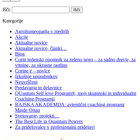
Išči:
Kategorije
Agrohomeopatija v medijih
Akcije
Aktualne novice
Aktualne novice, članki…
Blog
Corin tedenski opomnik za zeleno nego – za sadno drevje, za
vrtnine, za okrasne rastline
Corine e – novice
Izkušnje uporabnikov
Neuvrščeni
Predavanja in delavnice
QUantum Self love Program®, moji skupinski in individualni
Coaching Programii
RAJSKA AKADEMIJA: avtentični coaching programi
Majde Ortan
Svetovanje, projekti…
The Best Life in Quantum Powers
Za pridelovalce v profesionalni pridelavi