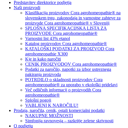
Predstavitev direktorice podjetja
Naši proizvodi
Klasifikacija proizvodov Cora agrohomeopathie® na
slovenskem trgu, zakonodaja in varnostne zahteve za
proizvode Cora agrohomeopathie® v Sloveniji
SPLOŠNA SPECIFIKACIJSKA LISTA ZA
PROIZVODE Cora agrohomeopathie®
Varnostni list 43% etanol
Katalog proizvodov Cora agrohomeopathie®
KATALOŠKI PODATKI ZA PROIZVOD Cora
agrohomeopathie X300
Kje in kako naročiti
CENIK PROIZVODOV Cora agrohomeopathie®
Podatki za naročilo, napotki za izbor ustreznega
pakiranja proizvoda
POTRDILO o skladnosti proizvodov Cora
agrohomeopathie® za uporabo v ekološki pridelavi
Več odličnih informacij o proizvodih Cora
agrohomeopathie®
Splošni pogoji
VABLJENI K NAROČILU!
Prodaja, naročila, cenik, ostali komercialni podatki
NAKUPNE MOŽNOSTI
Simfonija ravnovesja – razkritje zelene skrivnosti
O podjetju