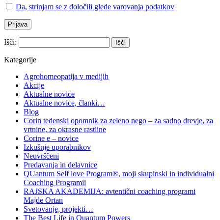
Da, strinjam se z določili glede varovanja podatkov
Išči:
Kategorije
Agrohomeopatija v medijih
Akcije
Aktualne novice
Aktualne novice, članki…
Blog
Corin tedenski opomnik za zeleno nego – za sadno drevje, za
vrtnine, za okrasne rastline
Corine e – novice
Izkušnje uporabnikov
Neuvrščeni
Predavanja in delavnice
QUantum Self love Program®, moji skupinski in individualni
Coaching Programii
RAJSKA AKADEMIJA: avtentični coaching programi
Majde Ortan
Svetovanje, projekti…
The Best Life in Quantum Powers