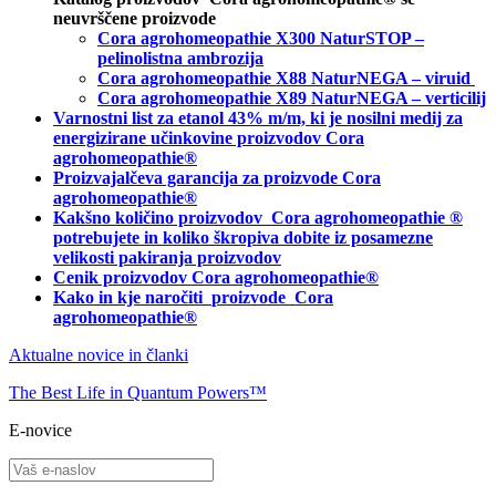
neuvrščene proizvode
Cora agrohomeopathie X300 NaturSTOP –
pelinolistna ambrozija
Cora agrohomeopathie X88 NaturNEGA – viruid
Cora agrohomeopathie X89 NaturNEGA – verticilij
Varnostni list za etanol 43% m/m, ki je nosilni medij za
energizirane učinkovine proizvodov Cora
agrohomeopathie®
Proizvajalčeva garancija za proizvode Cora
agrohomeopathie
®
Kakšno količino proizvodov
Cora agrohomeopathie
®
potrebujete in
koliko škropiva dobite iz posamezne
velikosti pakiranja proizvodov
Cenik proizvodov Cora agrohomeopathie®
Kako in kje naročiti
proizvode Cora
agrohomeopathie®
Aktualne novice in članki
The Best Life in Quantum Powers™
E-novice