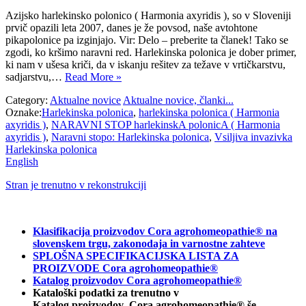
Azijsko harlekinsko polonico ( Harmonia axyridis ), so v Sloveniji
prvič opazili leta 2007, danes je že povsod, naše avtohtone
pikapolonice pa izginjajo. Vir: Delo – preberite ta članek! Tako se
zgodi, ko kršimo naravni red. Harlekinska polonica je dober primer,
ki nam v ušesa kriči, da v iskanju rešitev za težave v vrtičkarstvu,
sadjarstvu,…
Read More »
Category:
Aktualne novice
Aktualne novice, članki...
Oznake:
Harlekinska polonica
,
harlekinska polonica ( Harmonia
axyridis )
,
NARAVNI STOP harlekinskA polonicA ( Harmonia
axyridis )
,
Naravni stopo: Harlekinska polonica
,
Vsiljiva invazivka
Harlekinska polonica
English
Stran je trenutno v rekonstrukciji
Klasifikacija proizvodov Cora agrohomeopathie® na
slovenskem trgu, zakonodaja in varnostne zahteve
SPLOŠNA SPECIFIKACIJSKA LISTA ZA
PROIZVODE Cora agrohomeopathie®
Katalog proizvodov Cora agrohomeopathie®
Kataloški podatki za trenutno v
Katalog proizvodov Cora agrohomeopathie® še