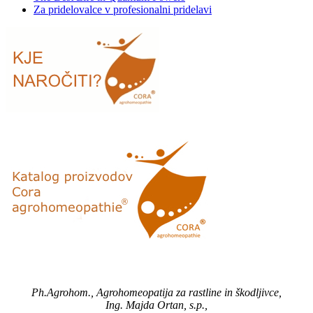
Za pridelovalce v profesionalni pridelavi
Ph.Agrohom., Agrohomeopatija za rastline in škodljivce,
Ing. Majda Ortan, s.p.,