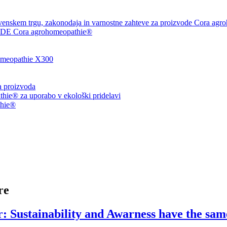
venskem trgu, zakonodaja in varnostne zahteve za proizvode Cora agr
 Cora agrohomeopathie®
eopathie X300
ja proizvoda
ie® za uporabo v ekološki pridelavi
thie®
re
r: Sustainability and Awarness have the s