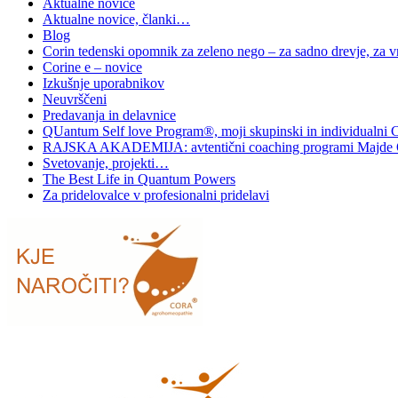
Aktualne novice
Aktualne novice, članki…
Blog
Corin tedenski opomnik za zeleno nego – za sadno drevje, za vrt
Corine e – novice
Izkušnje uporabnikov
Neuvrščeni
Predavanja in delavnice
QUantum Self love Program®, moji skupinski in individualni 
RAJSKA AKADEMIJA: avtentični coaching programi Majde 
Svetovanje, projekti…
The Best Life in Quantum Powers
Za pridelovalce v profesionalni pridelavi