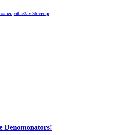
ohomeopathie® v Sloveniji
ame Denomonators!