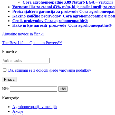
Cora agrohomeopathie X89 NaturNEGA – verticilij
Varnostni list za etanol 43% m/m, ki je nosilni medij za 
Proizvajalčeva garancija za proizvode Cora agrohomeopat
Kakšno količino proizvodov
Cora agrohomeopathie
® pot
Cenik proizvodov Cora agrohomeopathie®
Kako in kje naročiti
proizvode Cora agrohomeopathie®
Aktualne novice in članki
The Best Life in Quantum Powers™
E-novice
Da, strinjam se z določili glede varovanja podatkov
Išči:
Kategorije
Agrohomeopatija v medijih
Akcije