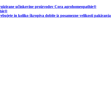
energizirane učinkovine proizvodov Cora agrohomeopathie®
hie
®
rebujete in
koliko škropiva dobite iz posamezne velikosti pakiranj