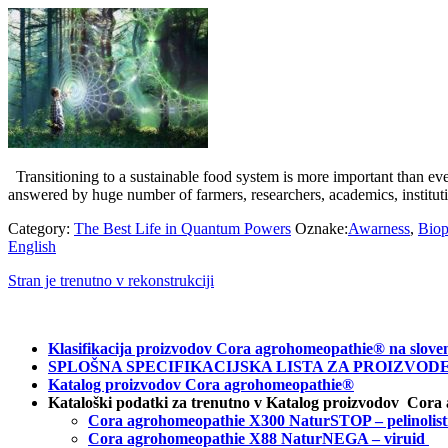
Transitioning to a sustainable food system is more important than ever
answered by huge number of farmers, researchers, academics, institu
Category:
The Best Life in Quantum Powers
Oznake:
Awarness
,
Biop
English
Stran je trenutno v rekonstrukciji
Klasifikacija proizvodov Cora agrohomeopathie® na slove
SPLOŠNA SPECIFIKACIJSKA LISTA ZA PROIZVODE C
Katalog proizvodov Cora agrohomeopathie®
Kataloški podatki za trenutno v Katalog proizvodov Cora
Cora agrohomeopathie X300 NaturSTOP – pelinolist
Cora agrohomeopathie X88 NaturNEGA – viruid