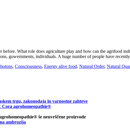
 before. What role does agriculture play and how can the agrifood indust
tions, gowernments, individuals. A huge number of people have recent
hotons
,
Consciousness
,
Energy alive food
,
Natural Order
,
Natural Qua
nskem trgu, zakonodaja in varnostne zahteve
ora agrohomeopathie®
 agrohomeopathie® še neuvrščene proizvode
na ambrozija