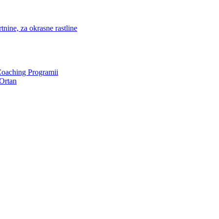
nine, za okrasne rastline
Coaching Programii
Ortan