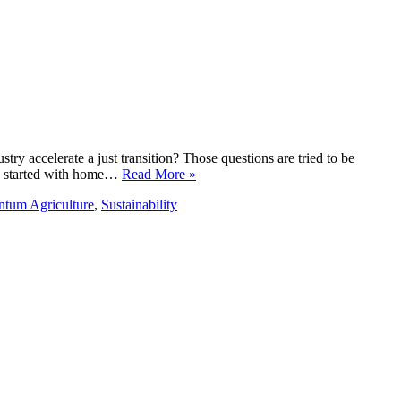
ry accelerate a just transition? Those questions are tried to be
ly started with home…
Read More »
ntum Agriculture
,
Sustainability