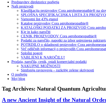
Predstavitev direktorice podjetja
Naši proizvodi
Klasifikacija proizvodov Cora agrohomeopathie® na slo
SPLOŠNA SPECIFIKACIJSKA LISTA ZA PROIZVODE
Varnostni list 43% etanol
Katalog proizvodov Cora agrohomeopathie®
KATALOŠKI PODATKI ZA PROIZVOD Cora agrohom
Kje in kako naročiti
CENIK PROIZVODOV Cora agrohomeopathie®
Podatki za naročilo, napotki za izbor ustreznega pakiran
POTRDILO o skladnosti proizvodov Cora agrohomeopath
Več odličnih informacij o proizvodih Cora agrohomeopa
Splošni pogoji
VABLJENI K NAROČILU!
Prodaja, naročila, cenik, ostali komercialni podatki
NAKUPNE MOŽNOSTI
Simfonija ravnovesja – razkritje zelene skrivnosti
O podjetju
Moj blog
Tag Archives:
Natural Quantum Agricultu
A new Ancient Insight of the Natural Orde