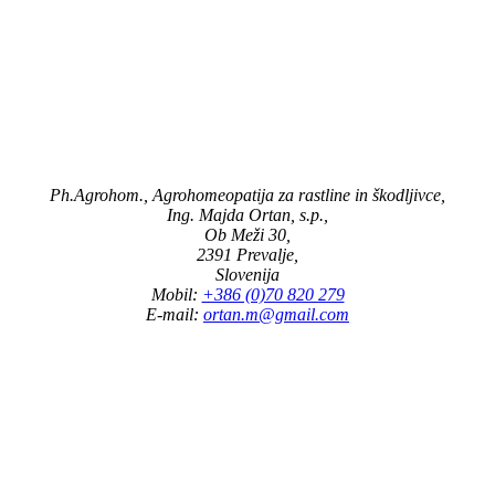
Ph.Agrohom., Agrohomeopatija za rastline in škodljivce,
Ing. Majda Ortan, s.p.,
Ob Meži 30,
2391 Prevalje,
Slovenija
Mobil:
+386 (0)70 820 279
E-mail:
ortan.m@gmail.com