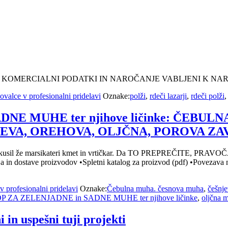
 KOMERCIALNI PODATKI IN NAROČANJE VABLJENI K NAR
ovalce v profesionalni pridelavi
Oznake:
polži
,
rdeči lazarji
,
rdeči polži
NE MUHE ter njihove ličinke: ČEBUL
JEVA, OREHOVA, OLJČNA, POROVA Z
o si je skusil že marsikateri kmet in vrtičkar. Da TO PREPRE
čanja in dostave proizvodov •Spletni katalog za proizvod (pdf) •Pov
v profesionalni pridelavi
Oznake:
Čebulna muha. česnova muha
,
češnj
 ZA ZELENJADNE in SADNE MUHE ter njihove ličinke
,
oljčna 
 in uspešni tuji projekti