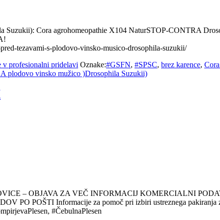
a Suzukii): Cora agrohomeopathie X104 NaturSTOP-CONTRA Drosophi
A!
-pred-tezavami-s-plodovo-vinsko-musico-drosophila-suzukii/
 v profesionalni pridelavi
Oznake:
#GSFN
,
#SPSC
,
brez karence
,
Cora
 plodovo vinsko mužico )Drosophila Suzukii)
I
OVICE – OBJAVA ZA VEČ INFORMACIJ KOMERCIALNI POD
POŠTI Informacije za pomoč pri izbiri ustreznega pakiran
ompirjevaPlesen, #ČebulnaPlesen