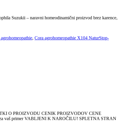
la Suzukii – naravni homeodinamični proizvod brez karence,
 agrohomeopathie
,
Cora agrohomeopathie X104 NaturStop-
ATKI O PROIZVODU CENIK PROIZVODOV CENE
ja za vaš primer VABLJENI K NAROČILU! SPLETNA STRAN