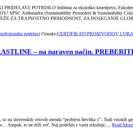
: POTRDILO Inštituta za ekološko kmetijstvo, Fakulteta za km
 Ambasador (Sustainability Promoters & Sustainability C
EŽE ZA TRAJNOSTNO PRIHODNOST, ZA DOSEGANJE GLOB
rofesionalni pridelavi
Oznake:
CERTIFIKATI PROIZVODOV COR
TLINE – na naraven način. PREBER
, so na slovenskih vrtovih menda “problem številka 1”. Tudi visokih gred
maga… Ampak, to ne drži več. Naj podelim z vami izkušnje,…
Read More