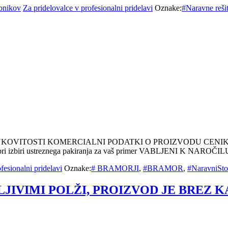
bnikov
Za pridelovalce v profesionalni pridelavi
Oznake:
#Naravne rešit
INKOVITOSTI KOMERCIALNI PODATKI O PROIZVODU CENI
 izbiri ustreznega pakiranja za vaš primer VABLJENI K NARO
fesionalni pridelavi
Oznake:
# BRAMORJI
,
#BRAMOR
,
#NaravniSt
JIVIMI POLŽI, PROIZVOD JE BREZ K