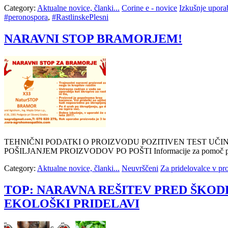
Category:
Aktualne novice, članki...
Corine e - novice
Izkušnje upora
#peronospora
,
#RastlinskePlesni
NARAVNI STOP BRAMORJEM!
TEHNIČNI PODATKI O PROIZVODU POZITIVEN TEST UČ
POŠILJANJEM PROIZVODOV PO POŠTI Informacije za pomoč pri
Category:
Aktualne novice, članki...
Neuvrščeni
Za pridelovalce v pro
TOP: NARAVNA REŠITEV PRED ŠKODL
EKOLOŠKI PRIDELAVI