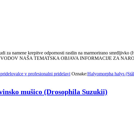
udi za namene krepitve odpornosti rastlin na marmorirano smrdljivko (H
 PROIZVODOV NAŠA TEMATSKA OBJAVA INFORMACIJE ZA NAROČA
pridelovalce v profesionalni pridelavi
Oznake:
Halyomorpha halys (Stål
nsko mušico (Drosophila Suzukii)