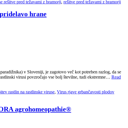
e rešitve pred težavami z bramorji
,
rešitve pred težavami z bramorji
pridelavo hrane
radižnika) v Sloveniji, je zagotovo več kot potreben razlog, da se
 rastlinski virusi povzročajo vse bolj številne, tudi ekstremne…
Read
tev rastlin na rastlinske viruse
,
Virus rjave grbančavosti plodov
 CORA agrohomeopathie®