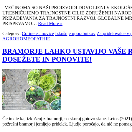
–VEČINOMA SO NAŠI PROIZVODI DOVOLJENI V EKOLOŠKI PRIDELAVI
URESNIČUJEMO TRAJNOSTNE CILJE ZDRUŽENIH NARODOV! SPSC
PRIZADEVANJA ZA TRAJNOSTNI RAZVOJ, GLOBALNE MR
PRISPEVAMO…
Read More »
Category:
Corine e - novice
Izkušnje uporabnikov
Za pridelovalce v p
AGROHOMEOPATHIE
BRAMORJE LAHKO USTAVIJO VAŠE RAS
DOSEŽETE IN PONOVITE!
Če imate kaj izkušenj z bramorji, so skoraj gotovo slabe. Letos (2021)
požrešni bramorji jemljejo pridelek. Ljudje poročajo, da nič ne po