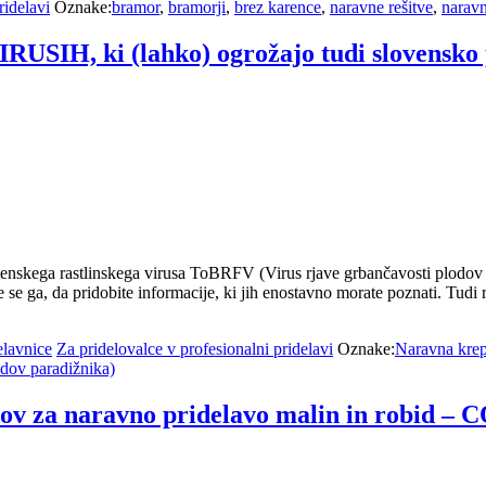
ridelavi
Oznake:
bramor
,
bramorji
,
brez karence
,
naravne rešitve
,
naravn
USIH, ki (lahko) ogrožajo tudi slovensko 
nskega rastlinskega virusa ToBRFV (Virus rjave grbančavosti plodov pa
e se ga, da pridobite informacije, ki jih enostavno morate poznati. Tudi
elavnice
Za pridelovalce v profesionalni pridelavi
Oznake:
Naravna krepi
odov paradižnika)
 za naravno pridelavo malin in robid –