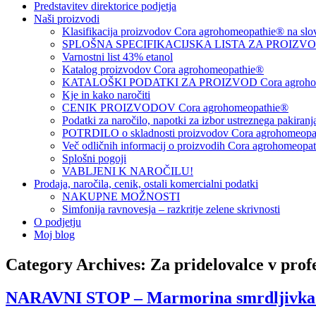
Predstavitev direktorice podjetja
Naši proizvodi
Klasifikacija proizvodov Cora agrohomeopathie® na slo
SPLOŠNA SPECIFIKACIJSKA LISTA ZA PROIZVODE
Varnostni list 43% etanol
Katalog proizvodov Cora agrohomeopathie®
KATALOŠKI PODATKI ZA PROIZVOD Cora agrohom
Kje in kako naročiti
CENIK PROIZVODOV Cora agrohomeopathie®
Podatki za naročilo, napotki za izbor ustreznega pakiran
POTRDILO o skladnosti proizvodov Cora agrohomeopath
Več odličnih informacij o proizvodih Cora agrohomeopa
Splošni pogoji
VABLJENI K NAROČILU!
Prodaja, naročila, cenik, ostali komercialni podatki
NAKUPNE MOŽNOSTI
Simfonija ravnovesja – razkritje zelene skrivnosti
O podjetju
Moj blog
Category Archives:
Za pridelovalce v prof
NARAVNI STOP – Marmorina smrdljivka (