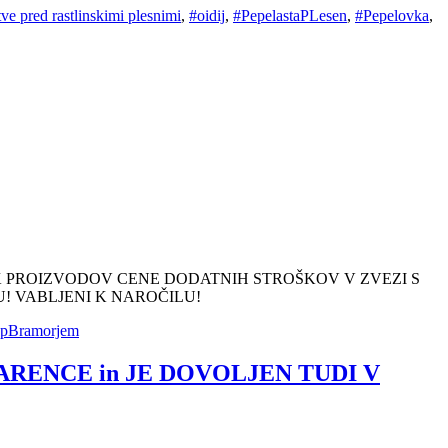
ve pred rastlinskimi plesnimi
,
#oidij
,
#PepelastaPLesen
,
#Pepelovka
,
K PROIZVODOV CENE DODATNIH STROŠKOV V ZVEZI S
ČILU! VABLJENI K NAROČILU!
opBramorjem
ARENCE in JE DOVOLJEN TUDI V