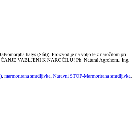
alyomorpha halys (Stål)). Proizvod je na voljo le z naročilom pri
NJE VABLJENI K NAROČILU! Ph. Natural Agrohom., Ing.
)
,
marmorirana smrdljivka
,
Naravni STOP-Marmorirana smrdljivka
,