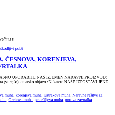
OČILU!
,
škodljivi polži
NA, ČESNOVA, KORENJEVA,
AVRTALKA
ČITE, PRAVOČASNO UPORABITE NAŠ IZJEMEN NARAVNI PROIZVOD:
ezava na (starejšo) tematsko objavo •Nekatere NAŠE IZPOSTAVLJENE
eva muha
,
korenjeva muha
,
luštrekova muha
,
Naravne rešitve za
muha
,
Orehova muha
,
peteršiljeva muha
,
porova zavrtalka