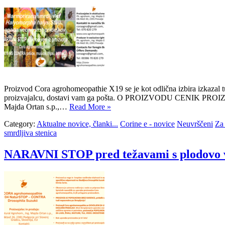
Proizvod Cora agrohomeopathie X19 se je kot odlična izbira izkazal t
proizvajalcu, dostavi vam ga pošta. O PROIZVODU CENIK
Majda Ortan s.p.,…
Read More »
Category:
Aktualne novice, članki...
Corine e - novice
Neuvrščeni
Za 
smrdljiva stenica
NARAVNI STOP pred težavami s plodovo vi