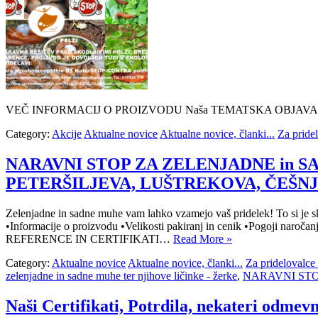
VEČ INFORMACIJ O PROIZVODU Naša TEMATSKA OBJAVA
Category:
Akcije
Aktualne novice
Aktualne novice, članki...
Za pridel
NARAVNI STOP ZA ZELENJADNE in SAD
PETERŠILJEVA, LUŠTREKOVA, ČEŠN
Zelenjadne in sadne muhe vam lahko vzamejo vaš pridelek! T
•Informacije o proizvodu •Velikosti pakiranj in cenik •Pogoji naro
REFERENCE IN CERTIFIKATI…
Read More »
Category:
Aktualne novice
Aktualne novice, članki...
Za pridelovalce 
zelenjadne in sadne muhe ter njihove ličinke - žerke
,
NARAVNI STOP
Naši Certifikati, Potrdila, nekateri odmevni