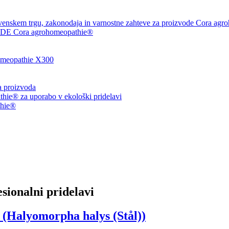
venskem trgu, zakonodaja in varnostne zahteve za proizvode Cora agr
 Cora agrohomeopathie®
eopathie X300
ja proizvoda
ie® za uporabo v ekološki pridelavi
thie®
esionalni pridelavi
Halyomorpha halys (Stål))