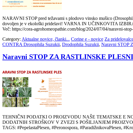
NARAVNI STOP pred težavami s plodovo vinsko mušico (Drosophil
dovoljen je v ekološki pridelavi! VARNA IN UČINKOVITA IZBIR
Več: https://cora-agrohomeopathie.com/blog/2024/07/04/naravni-stop
Category:
Aktualne novice, članki...
Corine e - novice
Za pridelovalce
CONTRA Drosophila Suzukii
,
Drodophila Suzukii
,
Naravni STOP ZA
Naravni STOP ZA RASTLINSKE PLESN
TEHNIČNI PODATKI O PROIZVODU NAŠE TEMATSKE E N
DODATNIH STROŠKOV V ZVEZI S POŠILJANJEM PROIZVODOV PO 
TAGS: #PepelastaPlesen, #Peronospora, #ParadižnikovaPlesen, #Kr