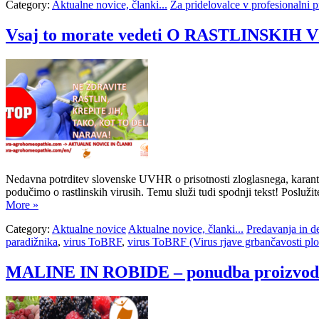
Category:
Aktualne novice, članki...
Za pridelovalce v profesionalni p
Vsaj to morate vedeti O RASTLINSKIH VIR
Nedavna potrditev slovenske UVHR o prisotnosti zloglasnega, karante
podučimo o rastlinskih virusih. Temu služi tudi spodnji tekst! Poslužit
More »
Category:
Aktualne novice
Aktualne novice, članki...
Predavanja in d
paradižnika
,
virus ToBRF
,
virus ToBRF (Virus rjave grbančavosti pl
MALINE IN ROBIDE – ponudba proizvodov