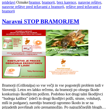
pridelavi
Oznake:
bramor
,
bramorji
,
brez karence
,
naravne rešitve
,
naravne rešitve pred težavami z bramorji
,
rešitve pred težavami z
bramorji
Naravni STOP BRAMORJEM
Bramorji (Grillotalpa) so vse večji in vse pogostejši problem tudi v
Sloveniji. Letos res lahko rečemo, da bramorji po obsegu škode
konkurirajo škodljivim polžem. Podobno kot drugi talni škodljivci
“hudega kalibra” (rdeči in drugi škodljivi polži, strune, voluharji,
miši in podgane), naredijo bramorji ogromno škodo in se na
prizadetih površinah zelo prenamnožijo. Po najrazličnejših blogih…