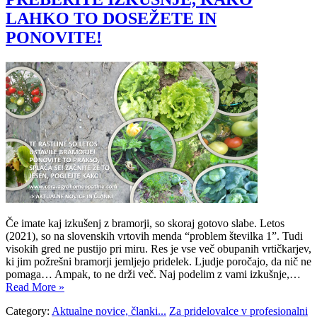
LAHKO TO DOSEŽETE IN
PONOVITE!
Če imate kaj izkušenj z bramorji, so skoraj gotovo slabe. Letos
(2021), so na slovenskih vrtovih menda “problem številka 1”. Tudi
visokih gred ne pustijo pri miru. Res je vse več obupanih vrtičkarjev,
ki jim požrešni bramorji jemljejo pridelek. Ljudje poročajo, da nič ne
pomaga… Ampak, to ne drži več. Naj podelim z vami izkušnje,…
Read More »
Category:
Aktualne novice, članki...
Za pridelovalce v profesionalni