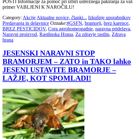
POŠTI Informacije za pomoč pri izbiri ustreznega pakiranja za vaš
primer VABLJENI K NAROČILU!
Category:
Akcije
Aktualne novice, članki...
Izkušnje uporabnikov
Predavanja in delavnice
Oznake:
#GSFN
,
bramorji
,
brez karence
,
BREZ PESTICIDOV
,
Cora agrohomeopathie
,
naravna pridelava
,
Naravni proizvod
,
Rastlinska Hrana
,
Za zdravje rastlin
,
Zdrava
hrana
JESENSKI NARAVNI STOP
BRAMORJEM – ZATO in TAKO lahko
JESENI USTAVITE BRAMORJE –
LAŽJE, KOT SPOMLADI!