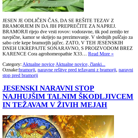
JESEN JE ODLIČEN ČAS, DA SE REŠITE TEZAV Z
BRAMORJEM IN DA JIH PREPREČITE ZA NAPREJ.
BRAMORJI rijejo dve vrsti rovov: vodoravne, tik pod zemljo ter
navpične, kamor se skrijejo na prezimovanje. V slednjih puščajo za
sabo cele kepe bramorjih jajčec. ZATO, V TEH JESENSKIH
DNEH UKREPAJTE SONARAVNO, S PROIZVODOM BREZ
KARENCE Cora agrohomeopathie X33…
Read More »
Category:
Aktualne novice
Aktualne novice, članki...
Oznake:
bramorji
,
naravne rešitve pred težavami z bramorji
,
naravni
stop pred bramorji
JESENSKI NARAVNI STOP
NAJHUJŠIM TALNIM ŠKODLJIVCEM
IN TEŽAVAM V ŽIVIH MEJAH