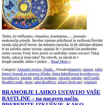
Tistim, ki vrtičkarmo, vrtnarimo, kmetujemo,…, jesensko
enakonočje prinaša številne izjemne priložnosti in možnosti.Številni
morda zdaj prvič berete, da nekatera opravila, ki jih običajno delamo
le na začetku rastne sezone, spadajo že v jesenski čas predhodne
rastne sezone.Torej: letos jeseni za naslednjo rastno sezono! Tukaj
berite, zakaj je temu tako! Na vrtovih, na njivah in v
drugih nasadih, lahko v praksi…
Read More »
Category:
Aktualne novice, članki...
Oznake:
bramorji
,
ciprese
,
južni
brinov krasnik in njegove ličinke
,
listna luknjičavost lovorikovcev
,
lovorikovci
,
lubadar
,
miši in podgane
,
okrasne smreke
,
rdeči polži
,
škodljivi polži
,
struje
,
talni škodljivci
,
težave živih mej
,
voluharji
BRAMORJE LAHKO USTAVIJO VAŠE
RASTLINE – na naraven način.
PREBERITE IZKUŠNJE, KAKO