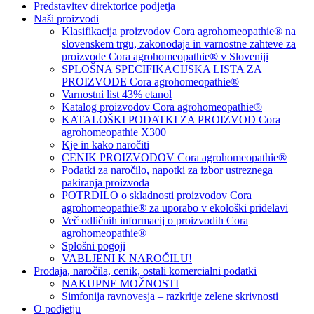
Predstavitev direktorice podjetja
Naši proizvodi
Klasifikacija proizvodov Cora agrohomeopathie® na
slovenskem trgu, zakonodaja in varnostne zahteve za
proizvode Cora agrohomeopathie® v Sloveniji
SPLOŠNA SPECIFIKACIJSKA LISTA ZA
PROIZVODE Cora agrohomeopathie®
Varnostni list 43% etanol
Katalog proizvodov Cora agrohomeopathie®
KATALOŠKI PODATKI ZA PROIZVOD Cora
agrohomeopathie X300
Kje in kako naročiti
CENIK PROIZVODOV Cora agrohomeopathie®
Podatki za naročilo, napotki za izbor ustreznega
pakiranja proizvoda
POTRDILO o skladnosti proizvodov Cora
agrohomeopathie® za uporabo v ekološki pridelavi
Več odličnih informacij o proizvodih Cora
agrohomeopathie®
Splošni pogoji
VABLJENI K NAROČILU!
Prodaja, naročila, cenik, ostali komercialni podatki
NAKUPNE MOŽNOSTI
Simfonija ravnovesja – razkritje zelene skrivnosti
O podjetju