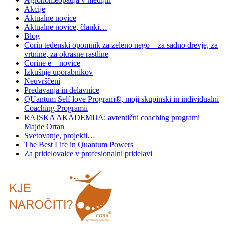
Akcije
Aktualne novice
Aktualne novice, članki…
Blog
Corin tedenski opomnik za zeleno nego – za sadno drevje, za
vrtnine, za okrasne rastline
Corine e – novice
Izkušnje uporabnikov
Neuvrščeni
Predavanja in delavnice
QUantum Self love Program®, moji skupinski in individualni
Coaching Programii
RAJSKA AKADEMIJA: avtentični coaching programi
Majde Ortan
Svetovanje, projekti…
The Best Life in Quantum Powers
Za pridelovalce v profesionalni pridelavi