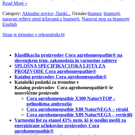
Read More »
Category:
Aktualne novice, članki...
Oznake:
bramor
,
bramorji
,
naravne rešitve pred težavami z bramorji
,
Naravni stop za bramorje
English
Stran je trenutno v rekonstrukciji
Klasifikacija proizvodov Cora agrohomeopathie® na
slovenskem trgu, zakonodaja in varnostne zahteve
SPLOŠNA SPECIFIKACIJSKA LISTA ZA
PROIZVODE Cora agrohomeopathie®
Katalog proizvodov Cora agrohomeopathie®
Kataloški podatki za trenutno v
Katalog proizvodov Cora agrohomeopathie® še
neuvrščene proizvode
Cora agrohomeopathie X300 NaturSTOP –
pelinolistna ambrozija
Cora agrohomeopathie X88 NaturNEGA – viruid
Cora agrohomeopathie X89 NaturNEGA – verticilij
Varnostni list za etanol 43% m/m, ki je nosilni medij za
energizirane učinkovine proizvodov Cora
agrohomeopathie®