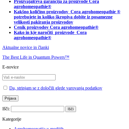
Proizvajalčeva garancija za proizvode Cora
agrohomeopathie
®
Kakšno količino proizvodov
Cora agrohomeopathie
®
potrebujete in
koliko škropiva dobite iz posamezne
velikosti pakiranja proizvodov
Cenik proizvodov Cora agrohomeopathie®
Kako in kje naročiti
proizvode Cora
agrohomeopathie®
Aktualne novice in članki
The Best Life in Quantum Powers™
E-novice
Da, strinjam se z določili glede varovanja podatkov
Išči:
Kategorije
Agrohomeopatija v medijih