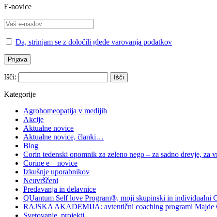
E-novice
Da, strinjam se z določili glede varovanja podatkov
Išči:
Kategorije
Agrohomeopatija v medijih
Akcije
Aktualne novice
Aktualne novice, članki…
Blog
Corin tedenski opomnik za zeleno nego – za sadno drevje, za vrt
Corine e – novice
Izkušnje uporabnikov
Neuvrščeni
Predavanja in delavnice
QUantum Self love Program®, moji skupinski in individualni 
RAJSKA AKADEMIJA: avtentični coaching programi Majde 
Svetovanje, projekti…