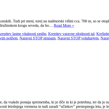
lkonskih. Tudi pri meni, torej na nadmorski višini cca. 700 m, so se otop
 V družinskem krogu seveda, da bo…
Read More »
krepitev lastne vitalnosti rastlin
,
Krepitev varavne plodnosti tal
,
Krešpite
ivim polžem
,
Naravni STOP strunam
,
Naravni STOP voluharjem
,
Narav
, da vsakdo postaja sprememba, ki jo išče in ki je potrebna, ter da jo
osti letošnjega vremena in tudi zaradi “učinkov” prestopnega leta, je l