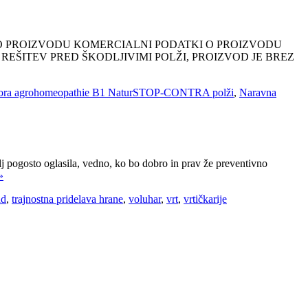
ODATKI O PROIZVODU KOMERCIALNI PODATKI O PROIZVODU
EŠITEV PRED ŠKODLJIVIMI POLŽI, PROIZVOD JE BREZ
ora agrohomeopathie B1 NaturSTOP-CONTRA polži
,
Naravna
gosto oglasila, vedno, ko bo dobro in prav že preventivno
»
ad
,
trajnostna pridelava hrane
,
voluhar
,
vrt
,
vrtičkarije