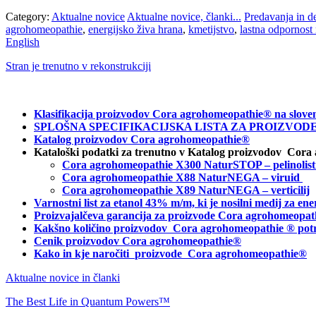
Category:
Aktualne novice
Aktualne novice, članki...
Predavanja in d
agrohomeopathie
,
energijsko živa hrana
,
kmetijstvo
,
lastna odpornost 
English
Stran je trenutno v rekonstrukciji
Klasifikacija proizvodov Cora agrohomeopathie® na slove
SPLOŠNA SPECIFIKACIJSKA LISTA ZA PROIZVODE C
Katalog proizvodov Cora agrohomeopathie®
Kataloški podatki za trenutno v Katalog proizvodov Cora
Cora agrohomeopathie X300 NaturSTOP – pelinolist
Cora agrohomeopathie X88 NaturNEGA – viruid
Cora agrohomeopathie X89 NaturNEGA – verticilij
Varnostni list za etanol 43% m/m, ki je nosilni medij za 
Proizvajalčeva garancija za proizvode Cora agrohomeopat
Kakšno količino proizvodov
Cora agrohomeopathie
® pot
Cenik proizvodov Cora agrohomeopathie®
Kako in kje naročiti
proizvode Cora agrohomeopathie®
Aktualne novice in članki
The Best Life in Quantum Powers™