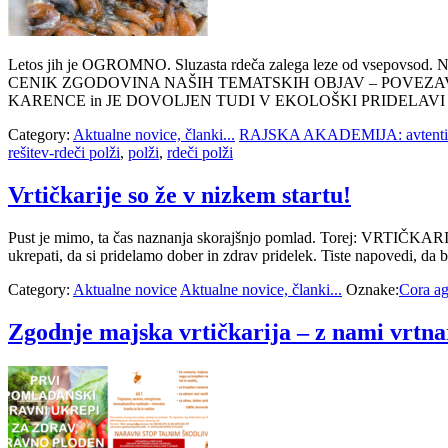
Letos jih je OGROMNO. Sluzasta rdeča zalega leze od v
CENIK ZGODOVINA NAŠIH TEMATSKIH OBJAV – POVEZAV
KARENCE in JE DOVOLJEN TUDI V EKOLOŠKI PRIDELAVI #
Category:
Aktualne novice, članki...
RAJSKA AKADEMIJA: avtentičn
rešitev-rdeči polži
,
polži
,
rdeči polži
Vrtičkarije so že v nizkem startu!
Pust je mimo, ta čas naznanja skorajšnjo pomlad. Torej: VRTIČKAR
ukrepati, da si pridelamo dober in zdrav pridelek. Tiste napovedi, da b
Category:
Aktualne novice
Aktualne novice, članki...
Oznake:
Cora a
Zgodnje majska vrtičkarija – z nami vrtna