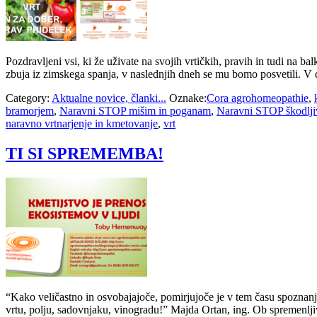
Pozdravljeni vsi, ki že uživate na svojih vrtičkih, pravih in tudi na ba
zbuja iz zimskega spanja, v naslednjih dneh se mu bomo posvetili.
Category:
Aktualne novice, članki...
Oznake:
Cora agrohomeopathie
,
bramorjem
,
Naravni STOP mišim in poganam
,
Naravni STOP škodlj
naravno vrtnarjenje in kmetovanje
,
vrt
TI SI SPREMEMBA!
“Kako veličastno in osvobajajoče, pomirjujoče je v tem času spoznanje
vrtu, polju, sadovnjaku, vinogradu!” Majda Ortan, ing. Ob spremenljiv