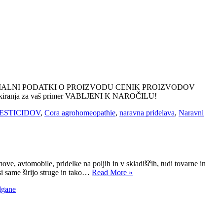
ERCIALNI PODATKI O PROIZVODU CENIK PROIZVODOV
iranja za vaš primer VABLJENI K NAROČILU!
ESTICIDOV
,
Cora agrohomeopathie
,
naravna pridelava
,
Naravni
e, avtomobile, pridelke na poljih in v skladiščih, tudi tovarne in
me širijo struge in tako…
Read More »
dgane