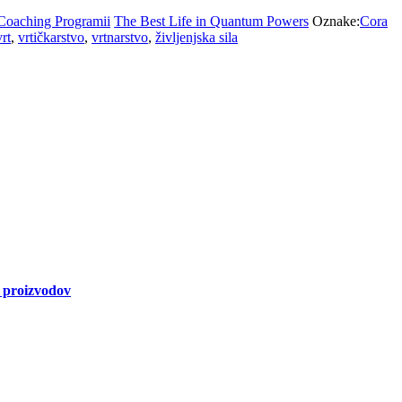
 Coaching Programii
The Best Life in Quantum Powers
Oznake:
Cora
vrt
,
vrtičkarstvo
,
vrtnarstvo
,
življenjska sila
a proizvodov