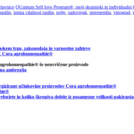
elavnice
QUantum Self love Program®, moji skupinski in individualni
rastlin
,
lastna vitalnost rastlin
,
polje
,
sadovnjak
,
sprememba
,
vinograd
,
nskem trgu, zakonodaja in varnostne zahteve
ora agrohomeopathie®
 agrohomeopathie® še neuvrščene proizvode
na ambrozija
energizirane učinkovine proizvodov Cora agrohomeopathie®
hie
®
rebujete in
koliko škropiva dobite iz posamezne velikosti pakiranj