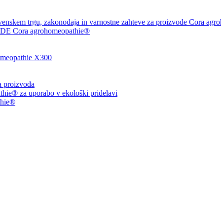
venskem trgu, zakonodaja in varnostne zahteve za proizvode Cora agr
 Cora agrohomeopathie®
eopathie X300
ja proizvoda
ie® za uporabo v ekološki pridelavi
thie®