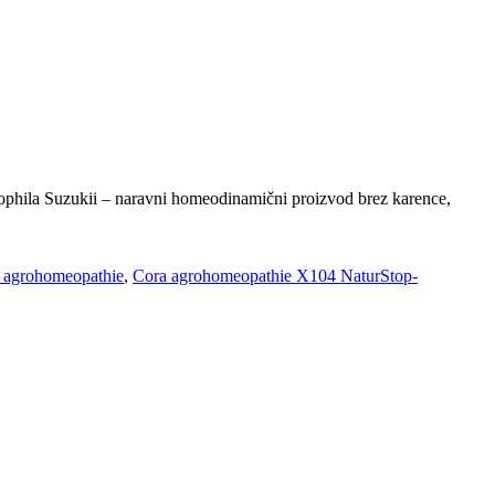
la Suzukii – naravni homeodinamični proizvod brez karence,
 agrohomeopathie
,
Cora agrohomeopathie X104 NaturStop-