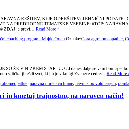
sepovsod. NARAVNA REŠITEV, KI JE ODREŠITEV: TEHNIČNI P
E NA PREDHODNE TEMATSKE VSEBINE: #TOP: NARAVNA R
 ZDAJ je pravi…
Read More »
i coaching programi Majde Ortan
Oznake:
Cora agrohomeopathie
,
C
IJE SO ŽE V NIZKEM STARTU. Od danes dalje se vam bom spet bolj po
odo vrtičkarji rešili svet, ki jih je v knjigi Zveneče cedre…
Read More 
grohomeopathie
,
naravna pridelava hrane
,
navni stop voluharjem
,
poml
ri in kmetuj trajnostno, na naraven način!