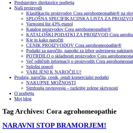
Predstavitev direktorice podjetja
Naši proizvodi
Klasifikacija proizvodov Cora agrohomeopathie® na slo
SPLOŠNA SPECIFIKACIJSKA LISTA ZA PROIZVODE
Varnostni list 43% etanol
Katalog proizvodov Cora agrohomeopathie®
KATALOŠKI PODATKI ZA PROIZVOD Cora agrohom
Kje in kako naročiti
CENIK PROIZVODOV Cora agrohomeopathie®
Podatki za naročilo, napotki za izbor ustreznega pakiran
POTRDILO o skladnosti proizvodov Cora agrohomeopath
Več odličnih informacij o proizvodih Cora agrohomeopa
Splošni pogoji
VABLJENI K NAROČILU!
Prodaja, naročila, cenik, ostali komercialni podatki
NAKUPNE MOŽNOSTI
Simfonija ravnovesja – razkritje zelene skrivnosti
O podjetju
Moj blog
Tag Archives:
Cora agrohomeopathie
NARAVNI STOP BRAMORJEM!