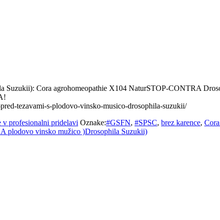
a Suzukii): Cora agrohomeopathie X104 NaturSTOP-CONTRA Drosophi
A!
-pred-tezavami-s-plodovo-vinsko-musico-drosophila-suzukii/
 v profesionalni pridelavi
Oznake:
#GSFN
,
#SPSC
,
brez karence
,
Cora
 plodovo vinsko mužico )Drosophila Suzukii)