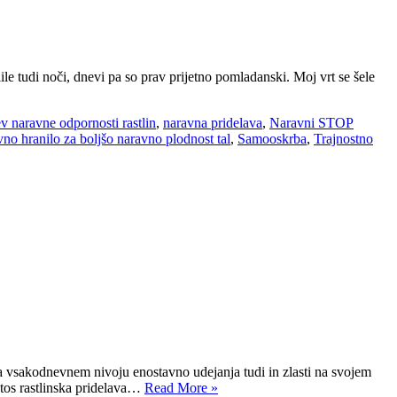
lile tudi noči, dnevi pa so prav prijetno pomladanski. Moj vrt se šele
v naravne odpornosti rastlin
,
naravna pridelava
,
Naravni STOP
no hranilo za boljšo naravno plodnost tal
,
Samooskrba
,
Trajnostno
 na vsakodnevnem nivoju enostavno udejanja tudi in zlasti na svojem
etos rastlinska pridelava…
Read More »