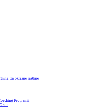
nine, za okrasne rastline
Coaching Programii
Ortan