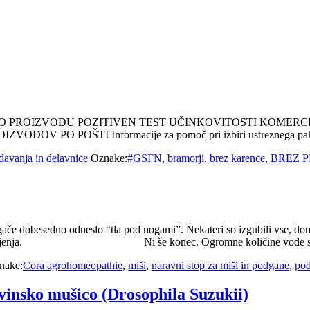
ODATKI O PROIZVODU POZITIVEN TEST UČINKOVITOSTI KOM
 PO POŠTI Informacije za pomoč pri izbiri ustreznega pak
davanja in delavnice
Oznake:
#GSFN
,
bramorji
,
brez karence
,
BREZ P
če dobesedno odneslo “tla pod nogami”. Nekateri so izgubili vse, domov
 izgubili življenja. Ni še konec. Ogromne količine vode si sa
nake:
Cora agrohomeopathie
,
miši
,
naravni stop za miši in podgane
,
po
nsko mušico (Drosophila Suzukii)