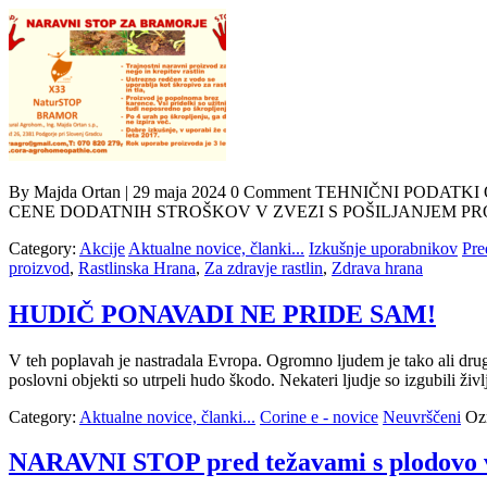
By Majda Ortan | 29 maja 2024 0 Comment TEHNIČNI P
CENE DODATNIH STROŠKOV V ZVEZI S POŠILJANJEM PROIZVODOV
Category:
Akcije
Aktualne novice, članki...
Izkušnje uporabnikov
Pre
proizvod
,
Rastlinska Hrana
,
Za zdravje rastlin
,
Zdrava hrana
HUDIČ PONAVADI NE PRIDE SAM!
V teh poplavah je nastradala Evropa. Ogromno ljudem je tako ali druga
poslovni objekti so utrpeli hudo škodo. Nekateri ljudje so
Category:
Aktualne novice, članki...
Corine e - novice
Neuvrščeni
Oz
NARAVNI STOP pred težavami s plodovo vi