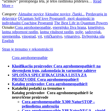
“učinkov” prestopnega leta, je letos rastlinska pridelava…
Read
More »
Category:
Aktualne novice
Aktualne novice, članki...
Predavanja in
delavnice
QUantum Self love Program®, moji skupinski in
individualni Coaching Programii
The Best Life in Quantum Powers
Oznake:
Cora agrohomeopathie
,
energijsko živa hrana
,
kmetijstvo
,
lastna odpornost rastlin
,
lastna vitalnost rastlin
,
polje
,
sadovnjak
,
sprememba
,
vinograd
,
vrt
,
vrtičkarstvo
,
vrtnarstvo
,
življenjska sila
English
Stran je trenutno v rekonstrukciji
Cora agrohomeopathie
Klasifikacija proizvodov Cora agrohomeopathie® na
slovenskem trgu, zakonodaja in varnostne zahteve
SPLOŠNA SPECIFIKACIJSKA LISTA ZA
PROIZVODE Cora agrohomeopathie®
Katalog proizvodov Cora agrohomeopathie®
Kataloški podatki za trenutno v
Katalog proizvodov Cora agrohomeopathie® še
neuvrščene proizvode
Cora agrohomeopathie X300 NaturSTOP –
pelinolistna ambrozija
Cora agrohomeopathie X88 NaturNEGA – viruid