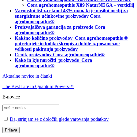
Cora agrohomeopathie X89 NaturNEGA – verticilij
Varnostni list za etanol 43% m/m, ki je nosilni medij za
energizirane učinkovine proizvodov Cora
agrohomeopathie®
Proizvajalčeva garancija za proizvode Cora
agrohomeopathie
®
Kakšno količino proizvodov
Cora agrohomeopathie
®
potrebujete in
koliko škropiva dobite iz posamezne
velikosti pakiranja proizvodov
Cenik proizvodov Cora agrohomeopathie®
Kako in kje naročiti
proizvode Cora
agrohomeopathie®
Aktualne novice in članki
The Best Life in Quantum Powers™
E-novice
Da, strinjam se z določili glede varovanja podatkov