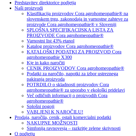
Predstavitev direktorice podjetja
Naši proizvodi
Klasifikacija proizvodov Cora agrohomeopathie® na
slovenskem trgu, zakonodaja in varnostne zahteve za
proizvode Cora agrohomeopathie® v Sloveniji
SPLOŠNA SPECIFIKACIJSKA LISTA ZA
PROIZVODE Cora agrohomeopathie®
Varnostni list 43% etanol
Katalog proizvodov Cora agrohomeopathie®
KATALOŠKI PODATKI ZA PROIZVOD Cora
agrohomeopathie X300
Kje in kako naročiti
CENIK PROIZVODOV Cora agrohomeopathie®
Podatki za naročilo, napotki za izbor ustreznega
pakiranja proizvoda
POTRDILO o skladnosti proizvodov Cora
agrohomeopathie® za uporabo v ekološki pridelavi
Več odličnih informacij o proizvodih Cora
agrohomeopathie®
Splošni pogoji
VABLJENI K NAROČILU!
Prodaja, naročila, cenik, ostali komercialni podatki
NAKUPNE MOŽNOSTI
Simfonija ravnovesja – razkritje zelene skrivnosti
O podjetju