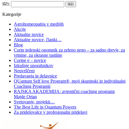
Išči:
Kategorije
Agrohomeopatija v medijih
Akcije
Aktualne novice
Aktualne novice, članki…
Blog
Corin tedenski opomnik za zeleno nego – za sadno drevje, za
vrtnine, za okrasne rastline
Corine e – novice
Izkušnje uporabnikov
Neuvrščeni
Predavanja in delavnice
QUantum Self love Program®, moji skupinski in individualni
Coaching Programii
RAJSKA AKADEMIJA: avtentični coaching programi
Majde Ortan
Svetovanje, projekti…
The Best Life in Quantum Powers
Za pridelovalce v profesionalni pridelavi