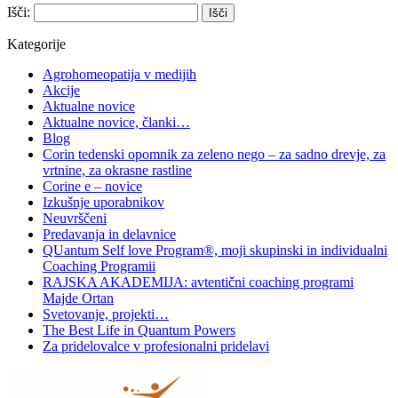
Išči:
Kategorije
Agrohomeopatija v medijih
Akcije
Aktualne novice
Aktualne novice, članki…
Blog
Corin tedenski opomnik za zeleno nego – za sadno drevje, za
vrtnine, za okrasne rastline
Corine e – novice
Izkušnje uporabnikov
Neuvrščeni
Predavanja in delavnice
QUantum Self love Program®, moji skupinski in individualni
Coaching Programii
RAJSKA AKADEMIJA: avtentični coaching programi
Majde Ortan
Svetovanje, projekti…
The Best Life in Quantum Powers
Za pridelovalce v profesionalni pridelavi