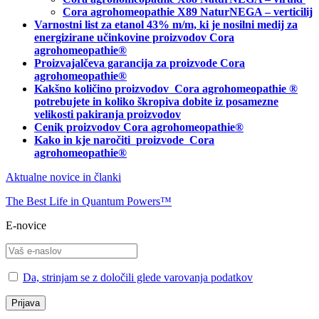
Cora agrohomeopathie X89 NaturNEGA – verticilij
Varnostni list za etanol 43% m/m, ki je nosilni medij za
energizirane učinkovine proizvodov Cora
agrohomeopathie®
Proizvajalčeva garancija za proizvode Cora
agrohomeopathie
®
Kakšno količino proizvodov
Cora agrohomeopathie
®
potrebujete in
koliko škropiva dobite iz posamezne
velikosti pakiranja proizvodov
Cenik proizvodov Cora agrohomeopathie®
Kako in kje naročiti
proizvode Cora
agrohomeopathie®
Aktualne novice in članki
The Best Life in Quantum Powers™
E-novice
Da, strinjam se z določili glede varovanja podatkov