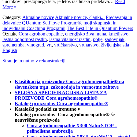
“učinkov” prestopnega leta, je letos rastlinska pridelava…
Read
More »
Category:
Aktualne novice
Aktualne novice, članki...
Predavanja in
delavnice
QUantum Self love Program®, moji skupinski in
individualni Coaching Programii
The Best Life in Quantum Powers
Oznake:
Cora agrohomeopathie
,
energijsko živa hrana
,
kmetijstvo
,
lastna odpornost rastlin
,
lastna vitalnost rastlin
,
polje
,
sadovnjak
,
sprememba
,
vinograd
,
vrt
,
vrtičkarstvo
,
vrtnarstvo
,
življenjska sila
English
Stran je trenutno v rekonstrukciji
Klasifikacija proizvodov Cora agrohomeopathie® na
slovenskem trgu, zakonodaja in varnostne zahteve
SPLOŠNA SPECIFIKACIJSKA LISTA ZA
PROIZVODE Cora agrohomeopathie®
Katalog proizvodov Cora agrohomeopathie®
Kataloški podatki za trenutno v
Katalog proizvodov Cora agrohomeopathie® še
neuvrščene proizvode
Cora agrohomeopathie X300 NaturSTOP –
pelinolistna ambrozija
Cora agrohomeopathie X88 NaturNEGA – viruid