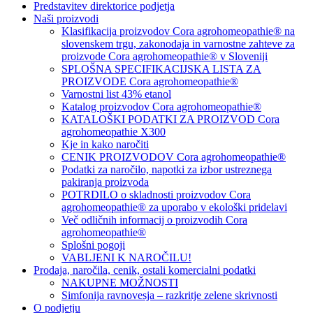
Predstavitev direktorice podjetja
Naši proizvodi
Klasifikacija proizvodov Cora agrohomeopathie® na
slovenskem trgu, zakonodaja in varnostne zahteve za
proizvode Cora agrohomeopathie® v Sloveniji
SPLOŠNA SPECIFIKACIJSKA LISTA ZA
PROIZVODE Cora agrohomeopathie®
Varnostni list 43% etanol
Katalog proizvodov Cora agrohomeopathie®
KATALOŠKI PODATKI ZA PROIZVOD Cora
agrohomeopathie X300
Kje in kako naročiti
CENIK PROIZVODOV Cora agrohomeopathie®
Podatki za naročilo, napotki za izbor ustreznega
pakiranja proizvoda
POTRDILO o skladnosti proizvodov Cora
agrohomeopathie® za uporabo v ekološki pridelavi
Več odličnih informacij o proizvodih Cora
agrohomeopathie®
Splošni pogoji
VABLJENI K NAROČILU!
Prodaja, naročila, cenik, ostali komercialni podatki
NAKUPNE MOŽNOSTI
Simfonija ravnovesja – razkritje zelene skrivnosti
O podjetju