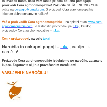
in izvedeli boste, kako vam lahko pri tem odlično pomagajo
proizvodi Cora agrohomeopathie! Pokličite tel. št. 070 820 279
ali
pišite na
coraagro@gmail.com
. S proizvodi Cora agrohomeopathie
izberete dobro sonaravno rešitev!
Več o proizvodih Cora agrohomeopathie
– na spletni strani
www.cora-
agrohomeopathie.com
, o lastnostih proizvodov pa
tukaj
, katalog
proizvodov Cora agrohomeopathie –
tukaj
.
Cenik proizvodov
je na voljo
tukaj
Naročila in nakupni pogoji
–
tukaj
, vabljeni k
naročilu!
Proizvode Cora agrohomeopathie izdelujemo po naročilu, za znane
kupce. Zagotovite si jih s pravočasnim naročilom!
VABLJENI K NAROČILU !