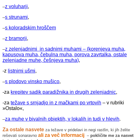
–
z voluharji
,
–
s strunami
,
–
s koloradskim hroščem
–
z bramorji
,
–
z zelenjadnimi in sadnimi muhami – (korenjeva muha,
kapusova muha, čebulna muha, porova zavrtalka, ostale
zelenjadne muhe, češnjeva muha)
,
-z
listnimi ušmi
,
–
s plodovo vinsko mušico
,
-za
krepitev sadik paradižnika in drugih zelenjadnic
,
-za
težave s srnjadjo in z mačkami po vrtovih
– v rubriki
»Ostalo«,
–
za muhe v bivalnih objektih, v lokalih in tudi v hlevih
.
Za ostale nasvete
za težave v pridelavi in negi rastlin, ki jih želite
ali za več informacij
reševati sonaravno
–
pokličite me za nasvet