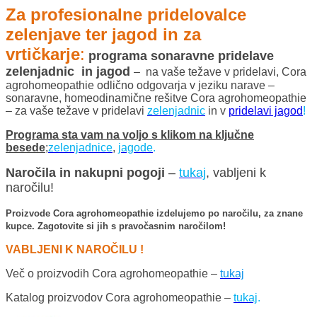
Za profesionalne pridelovalce
zelenjave ter jagod in za
vrtičkarje
:
programa sonaravne pridelave
zelenjadnic in jagod
– na vaše težave v pridelavi, Cora
agrohomeopathie odlično odgovarja v jeziku narave –
sonaravne, homeodinamične rešitve Cora agrohomeopathie
– za vaše težave v pridelavi
zelenjadnic
in v
pridelavi jagod
!
Programa sta vam na voljo s klikom na ključne
besede
;
zelenjadnice
,
jagode
.
Naročila in nakupni pogoji
–
tukaj
, vabljeni k
naročilu!
Proizvode Cora agrohomeopathie izdelujemo po naročilu, za znane
kupce. Zagotovite si jih s pravočasnim naročilom!
VABLJENI K NAROČILU !
Več o proizvodih Cora agrohomeopathie –
tukaj
Katalog proizvodov Cora agrohomeopathie –
tukaj
.