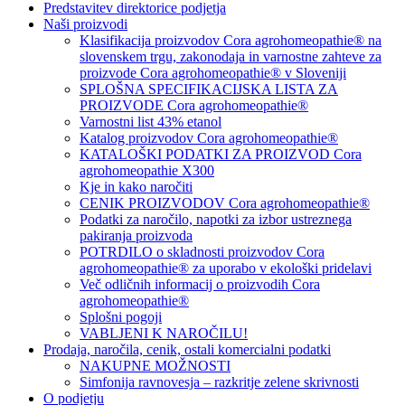
Predstavitev direktorice podjetja
Naši proizvodi
Klasifikacija proizvodov Cora agrohomeopathie® na
slovenskem trgu, zakonodaja in varnostne zahteve za
proizvode Cora agrohomeopathie® v Sloveniji
SPLOŠNA SPECIFIKACIJSKA LISTA ZA
PROIZVODE Cora agrohomeopathie®
Varnostni list 43% etanol
Katalog proizvodov Cora agrohomeopathie®
KATALOŠKI PODATKI ZA PROIZVOD Cora
agrohomeopathie X300
Kje in kako naročiti
CENIK PROIZVODOV Cora agrohomeopathie®
Podatki za naročilo, napotki za izbor ustreznega
pakiranja proizvoda
POTRDILO o skladnosti proizvodov Cora
agrohomeopathie® za uporabo v ekološki pridelavi
Več odličnih informacij o proizvodih Cora
agrohomeopathie®
Splošni pogoji
VABLJENI K NAROČILU!
Prodaja, naročila, cenik, ostali komercialni podatki
NAKUPNE MOŽNOSTI
Simfonija ravnovesja – razkritje zelene skrivnosti
O podjetju