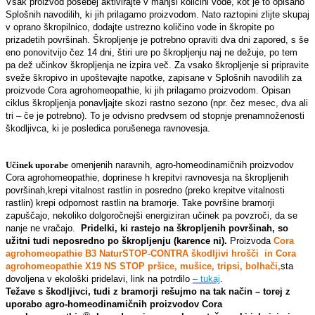
Vsak proizvod posebej aktivirajte v manjši količini vode, kot je to opisano
Splošnih navodilih, ki jih prilagamo proizvodom. Nato raztopini zlijte skupaj
v oprano škropilnico, dodajte ustrezno količino vode in škropite po
prizadetih površinah. Škropljenje je potrebno opraviti dva dni zapored, s še
eno ponovitvijo čez 14 dni, štiri ure po škropljenju naj ne dežuje, po tem
pa dež učinkov škropljenja ne izpira več. Za vsako škropljenje si pripravite
sveže škropivo in upoštevajte napotke, zapisane v Splošnih navodilih za
proizvode Cora agrohomeopathie, ki jih prilagamo proizvodom. Opisan
ciklus škropljenja ponavljajte skozi rastno sezono (npr. čez mesec, dva ali
tri – če je potrebno). To je odvisno predvsem od stopnje prenamnoženosti
škodljivca, ki je posledica porušenega ravnovesja.
Učinek uporabe
omenjenih naravnih, agro-homeodinamičnih proizvodov
Cora agrohomeopathie, doprinese h krepitvi ravnovesja na škropljenih
površinah,krepi vitalnost rastlin in posredno (preko krepitve vitalnosti
rastlin) krepi odpornost rastlin na bramorje. Take površine bramorji
zapuščajo, nekoliko dolgoročnejši energiziran učinek pa povzroči, da se
nanje ne vračajo.
Pridelki, ki rastejo na škropljenih površinah, so
užitni tudi neposredno po škropljenju (karence ni).
Proizvoda
Cora
agrohomeopathie B3 NaturSTOP-CONTRA škodljivi hrošči in Cora
agrohomeopathie X19 NS STOP pršice, mušice, tripsi, bolhači,
sta
dovoljena v ekološki pridelavi, link na potrdilo
– tukaj
.
Težave s škodljivci, tudi z bramorji rešujmo na tak način – torej z
uporabo agro-homeodinamičnih proizvodov Cora