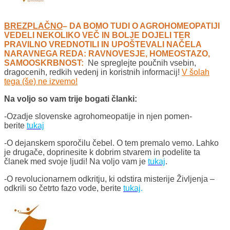
BREZPLAČNO
– DA BOMO TUDI O AGROHOMEOPATIJI
VEDELI NEKOLIKO VEČ IN BOLJE DOJELI TER
PRAVILNO VREDNOTILI IN UPOŠTEVALI NAČELA
NARAVNEGA REDA: RAVNOVESJE, HOMEOSTAZO,
SAMOOSKRBNOST:
Ne spreglejte poučnih vsebin,
dragocenih, redkih vedenj in koristnih informacij!
V šolah
tega (še) ne izvemo!
Na voljo so vam trije bogati članki:
-Ozadje slovenske agrohomeopatije in njen pomen-
berite
tukaj
-O dejanskem sporočilu čebel. O tem premalo vemo. Lahko
je drugače, doprinesite k dobrim stvarem in podelite ta
članek med svoje ljudi! Na voljo vam je
tukaj
.
-O revolucionarnem odkritju, ki odstira misterije Življenja –
odkrili so četrto fazo vode, berite
tukaj
.