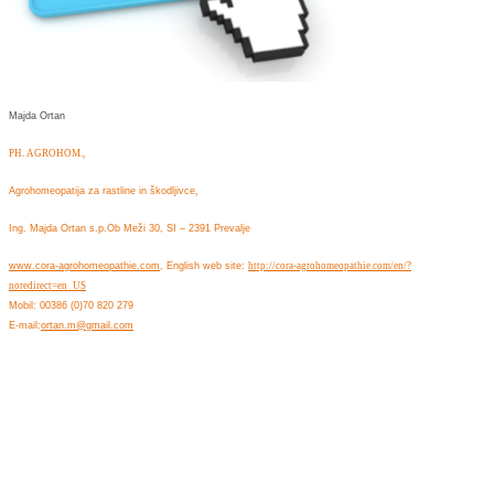
Majda Ortan
PH. AGROHOM.,
Agrohomeopatija za rastline in škodljivce
,
Ing. Majda Ortan s.p.Ob Meži 30, SI – 2391 Prevalje
www.cora-agrohomeopathie.com
, English web site:
http://cora-agrohomeopathie.com/en/?
noredirect=en_US
Mobil: 00386 (0)70 820 279
E-mail:
ortan.m@gmail.com