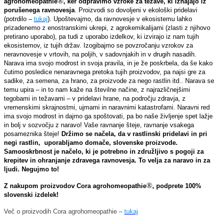
®
agrohomeopathie
, ker odpravimo vzroke za težave, ki izhajajo iz
porušenega ravnovesja
. Proizvodi so dovoljeni v ekološki pridelavi
(potrdilo –
tukaj
). Upoštevajmo, da ravnovesje v ekosistemu lahko
prizadenemo z enostranskimi ukrepi, z agrokemikalijami (zlasti z njihovo
pretirano uporabo), pa tudi z uporabo izdelkov, ki izvirajo iz nam tujih
ekosistemov, iz tujih držav. Izogibajmo se povzročanju vzrokov za
neravnovesje v vrtovih, na poljih, v sadovnjakih in v drugih nasadih.
Narava ima svojo modrost in svoja pravila, in je že poskrbela, da še kako
čutimo posledice nenaravnega pretoka tujih proizvodov, pa najsi gre za
sadike, za semena, za hrano, za proizvode za nego rastlin itd.. Narava se
temu upira – in to nam kaže na številne načine, z najrazličnejšimi
tegobami in težavami – v pridelavi hrane, na področju zdravja, z
vremenskimi skrajnostmi, ujmami in naravnimi katastrofami. Naravni red
ima svojo modrost in dajmo ga spoštovati, pa bo naše življenje spet lažje
in bolj v sozvočju z naravo! Vaše ravnanje šteje, ravnanje vsakega
posameznika šteje!
Držimo se načela, da v rastlinski pridelavi in pri
negi rastlin, uporabljamo domače, slovenske proizvode.
Samooskrbnost je načelo, ki je potrebno in združljivo s pogoji za
krepitev in ohranjanje zdravega ravnovesja. To velja za naravo in za
ljudi. Negujmo to!
®
Z nakupom proizvodov Cora agrohomeopathie
, podprete 100%
slovenski izdelek!
Več o proizvodih Cora agrohomeopathie –
tukaj