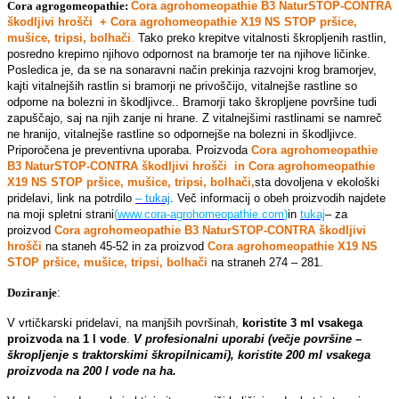
Cora agrogomeopathie:
Cora agrohomeopathie B3 NaturSTOP-CONTRA
škodljivi hrošči + Cora agrohomeopathie X19 NS STOP pršice,
mušice, tripsi, bolhači
.
Tako preko krepitve vitalnosti škropljenih rastlin,
posredno krepimo njihovo odpornost na bramorje ter na njihove ličinke.
Posledica je, da se na sonaravni način prekinja razvojni krog bramorjev,
kajti vitalnejših rastlin si bramorji ne privoščijo, vitalnejše rastline so
odporne na bolezni in škodljivce.. Bramorji tako škropljene površine tudi
zapuščajo, saj na njih zanje ni hrane. Z vitalnejšimi rastlinami se namreč
ne hranijo, vitalnejše rastline so odpornejše na bolezni in škodljivce.
Priporočena je preventivna uporaba. Proizvoda
Cora agrohomeopathie
B3 NaturSTOP-CONTRA škodljivi hrošči in Cora agrohomeopathie
X19 NS STOP pršice, mušice, tripsi, bolhači,
sta dovoljena v ekološki
pridelavi, link na potrdilo
– tukaj
. Več informacij o obeh proizvodih najdete
na moji spletni strani
(
www.cora-agrohomeopathie.com
)
in
tukaj
– za
proizvod
Cora agrohomeopathie B3 NaturSTOP-CONTRA škodljivi
hrošči
na staneh 45-52 in za proizvod
Cora agrohomeopathie X19 NS
STOP pršice, mušice, tripsi, bolhači
na straneh 274 – 281.
Doziranje
:
V vrtičkarski pridelavi, na manjših površinah,
koristite 3 ml vsakega
proizvoda na 1 l vode
.
V profesionalni uporabi (večje površine –
škropljenje s traktorskimi škropilnicami), koristite 200 ml vsakega
proizvoda na 200 l vode na ha.