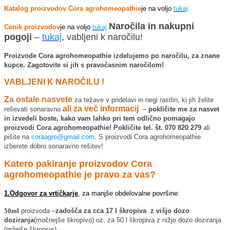
Katalog proizvodov Cora agrohomeopathie
je na voljo
tukaj
.
Naročila in nakupni
Cenik proizvodov
je na voljo
tukaj
.
pogoji
–
tukaj
, vabljeni k naročilu!
Proizvode Cora agrohomeopathie izdelujemo po naročilu, za znane
kupce. Zagotovite si jih s pravočasnim naročilom!
VABLJENI K NAROČILU !
Za ostale nasvete
za težave v pridelavi in negi rastlin, ki jih želite
ali za več informacij
reševati sonaravno
–
pokličite me za nasvet
in izvedeli boste, kako vam lahko pri tem odlično pomagajo
proizvodi Cora agrohomeopathie! Pokličite tel. št. 070 820 279
ali
pišite na
coraagro@gmail.com
. S proizvodi Cora agrohomeopathie
izberete dobro sonaravno rešitev!
Katero pakiranje proizvodov Cora
agrohomeopathie je pravo za vas?
1.Odgovor za vrtičkarje
, za manjše obdelovalne površine:
50ml
proizvoda –
zadošča za cca 17 l škropiva z višjo dozo
doziranja
(močnejše škropivo) oz. za 50 l škropiva z nižjo dozo doziranja
(milejše škropivo).