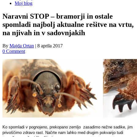
Moj blog
Naravni STOP – bramorji in ostale
spomladi najbolj aktualne rešitve na vrtu,
na njivah in v sadovnjakih
By
Majda Ortan
|
8 aprila 2017
0 Comment
Ko spomladi v pognojeno, prekopano zemljo zasadimo nežne sadike, jim
privoščimo zdravo rast. Načrte nam lahko med drugim pokvarijo tudi