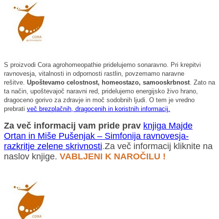
S proizvodi Cora agrohomeopathie pridelujemo sonaravno. Pri krepitvi
ravnovesja, vitalnosti in odpornosti rastlin, povzemamo naravne
rešitve.
Upoštevamo celostnost, homeostazo, samooskrbnost
. Zato na
ta način, upoštevajoč naravni red, pridelujemo energijsko živo hrano,
dragoceno gorivo za zdravje in moč sodobnih ljudi. O tem je vredno
prebrati
več brezplačnih, dragocenih in koristnih informacij.
Za več informacij vam pride prav
knjiga Majde
Ortan in Miše Pušenjak – Simfonija ravnovesja-
razkritje zelene skrivnosti
.
Za več informacij kliknite na
naslov knjige.
VABLJENI K NAROČILU !