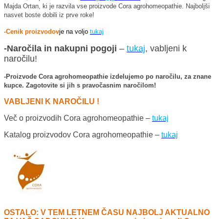
Majda Ortan, ki je razvila vse proizvode Cora agrohomeopathie. Najboljši
nasvet boste dobili iz prve roke!
-Cenik proizvodov
je na voljo
tukaj
-Naročila in nakupni pogoji
–
tukaj
, vabljeni k
naročilu!
-Proizvode Cora agrohomeopathie izdelujemo po naročilu, za znane
kupce. Zagotovite si jih s pravočasnim naročilom!
VABLJENI K NAROČILU !
Več o proizvodih Cora agrohomeopathie –
tukaj
Katalog proizvodov Cora agrohomeopathie –
tukaj
OSTALO: V TEM LETNEM ČASU NAJBOLJ AKTUALNO