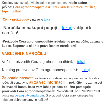
Krepitev ravnovesja, vitalnosti in odpornosti na
rdečo sadno
pršico:
Cora agrohomeopathie X19 NS CONTRA pršice, mušice,
tripsi, bolhači.
-Cenik proizvodov
je na voljo
tukaj
-Naročila in nakupni pogoji
–
tukaj
, vabljeni k
naročilu!
-Proizvode Cora agrohomeopathie izdelujemo po naročilu, za znane
kupce. Zagotovite si jih s pravočasnim naročilom!
VABLJENI K NAROČILU !
Več o proizvodih Cora agrohomeopathie
®
–
tukaj
Katalog proizvodov Cora agrohomeopathie
®
–
tukaj
Za ostale nasvete
za težave v pridelavi in negi rastlin, ki jih želite
ali za več informacij
reševati sonaravno
–
pokličite me za nasvet
in izvedeli boste, kako vam lahko pri tem odlično pomagajo
®
proizvodi Cora agrohomeopathie
! Pokličite tel. št. 070 820 279
ali
pišite na
coraagro@gmail.com
. S proizvodi Cora agrohomeopathie
izberete dobro sonaravno rešitev!