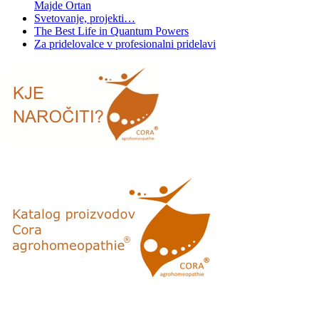
Majde Ortan
Svetovanje, projekti…
The Best Life in Quantum Powers
Za pridelovalce v profesionalni pridelavi