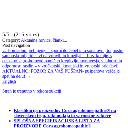
5/5 - (216 votes)
Category:
Aktualne novice, članki...
Post navigation
←
Pomladno prebujenje – sporočilo čebel in o sonaravni, trajnostni
samooskrbni pridelavi na vrtovih in kmetijah – brez kemije, s
celostno, agro-homeodinamično krepitvijo ravnovesja, vitalnosti in
odpornosti rastlin – v vrtičkarski, kmetijski in vrtnarski pridelavi!
AKTUALNO: POZOR ZA VAŠ PUŠPAN- pušpanova vešča je
spet na delu!
→
English
Stran je trenutno v rekonstrukciji
Klasifikacija proizvodov Cora agrohomeopathie® na
slovenskem trgu, zakonodaja in varnostne zahteve
SPLOŠNA SPECIFIKACIJSKA LISTA ZA
PROIZVODE Cora agrohomeopathie®