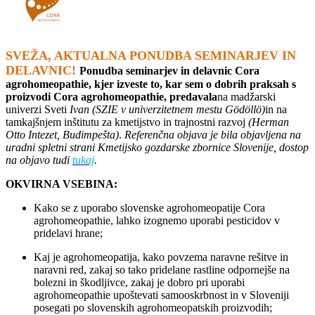
SVEŽA, AKTUALNA PONUDBA SEMINARJEV IN
DELAVNIC!
Ponudba seminarjev in delavnic Cora
agrohomeopathie, kjer izveste to, kar sem o dobrih praksah s
proizvodi Cora agrohomeopathie, predavala
na madžarski
univerzi Sveti
Ivan (
SZIE v univerzitetnem mestu Gӧdӧllӧ)
in na
tamkajšnjem inštitutu za kmetijstvo in trajnostni razvoj
(
Herman
Otto Intezet, Budimpešta)
.
Referenčna objava je bila objavljena na
uradni spletni strani Kmetijsko gozdarske zbornice Slovenije, dostop
na objavo tudi
tukaj
.
OKVIRNA VSEBINA:
Kako se z uporabo slovenske agrohomeopatije Cora
agrohomeopathie, lahko izognemo uporabi pesticidov v
pridelavi hrane;
Kaj je agrohomeopatija, kako povzema naravne rešitve in
naravni red, zakaj so tako pridelane rastline odpornejše na
bolezni in škodljivce, zakaj je dobro pri uporabi
agrohomeopathie upoštevati samooskrbnost in v Sloveniji
posegati po slovenskih agrohomeopatskih proizvodih;