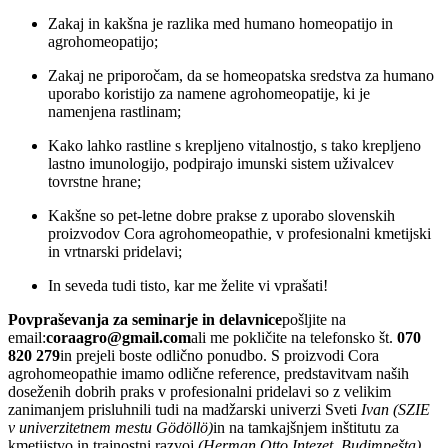
Zakaj in kakšna je razlika med humano homeopatijo in
agrohomeopatijo;
Zakaj ne priporočam, da se homeopatska sredstva za humano
uporabo koristijo za namene agrohomeopatije, ki je
namenjena rastlinam;
Kako lahko rastline s krepljeno vitalnostjo, s tako krepljeno
lastno imunologijo, podpirajo imunski sistem uživalcev
tovrstne hrane;
Kakšne so pet-letne dobre prakse z uporabo slovenskih
proizvodov Cora agrohomeopathie, v profesionalni kmetijski
in vrtnarski pridelavi;
In seveda tudi tisto, kar me želite vi vprašati!
Povpraševanja za seminarje in delavnice
pošljite na
email:
coraagro@gmail.com
ali me pokličite na telefonsko št.
070
820 279
in prejeli boste odlično ponudbo. S proizvodi Cora
agrohomeopathie imamo odlične reference, predstavitvam naših
doseženih dobrih praks v profesionalni pridelavi so z velikim
zanimanjem prisluhnili tudi na madžarski univerzi Sveti
Ivan (
SZIE
v univerzitetnem mestu Gӧdӧllӧ)
in na tamkajšnjem inštitutu za
kmetijstvo in trajnostni razvoj
(
Herman Otto Intezet, Budimpešta)
.