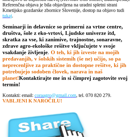
Referenčna objava je bila objavljena na uradni spletni strani
Kmetijsko gozdarske zbornice Slovenije, dostop na objavo tudi
tukaj
.
Seminarji in delavnice so primerni za vrtne centre,
društva, šole z eko-vrtovi, Ljudske univerze itd,
skratka za vse, ki zanimive, trajnostne, sonaravne,
zdrave agro-ekološke rešitve vključujete v svoje
vsakdanje življenje
.
O teh, ki jih izveste na mojih
predavanjih, v šolskih sistemih (še ne) učijo, so pa
neprecenljive za praktične in dostopne rešitve, ki jih
potrebujejo sodoben človek, narava in naš
planet!
Kontaktirajte me in si čimprej zagotovite svoj
termin!
Kontakti: email:
coraagro@gmail.com
, tel. 070 820 279.
VABLJENI K NAROČILU!