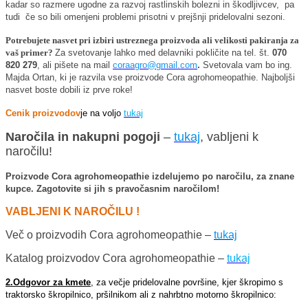
kadar so razmere ugodne za razvoj rastlinskih bolezni in škodljivcev, pa
tudi če so bili omenjeni problemi prisotni v prejšnji pridelovalni sezoni.
Potrebujete nasvet pri izbiri ustreznega proizvoda ali velikosti pakiranja za
vaš primer?
Za svetovanje lahko med delavniki pokličite na tel. št.
070
820 279
, ali pišete na mail
coraagro@gmail.com
.
Svetovala vam bo ing.
Majda Ortan, ki je razvila vse proizvode Cora agrohomeopathie. Najboljši
nasvet boste dobili iz prve roke!
Cenik proizvodov
je na voljo
tukaj
Naročila in nakupni pogoji
–
tukaj
, vabljeni k
naročilu!
Proizvode Cora agrohomeopathie izdelujemo po naročilu, za znane
kupce. Zagotovite si jih s pravočasnim naročilom!
VABLJENI K NAROČILU !
Več o proizvodih Cora agrohomeopathie –
tukaj
Katalog proizvodov Cora agrohomeopathie –
tukaj
2.Odgovor za kmete
, za večje pridelovalne površine, kjer škropimo s
traktorsko škropilnico, pršilnikom ali z nahrbtno motorno škropilnico: