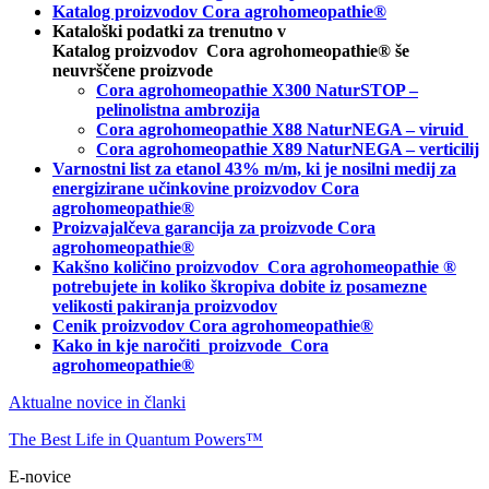
Katalog proizvodov Cora agrohomeopathie®
Kataloški podatki za trenutno v
Katalog proizvodov Cora agrohomeopathie® še
neuvrščene proizvode
Cora agrohomeopathie X300 NaturSTOP –
pelinolistna ambrozija
Cora agrohomeopathie X88 NaturNEGA – viruid
Cora agrohomeopathie X89 NaturNEGA – verticilij
Varnostni list za etanol 43% m/m, ki je nosilni medij za
energizirane učinkovine proizvodov Cora
agrohomeopathie®
Proizvajalčeva garancija za proizvode Cora
agrohomeopathie
®
Kakšno količino proizvodov
Cora agrohomeopathie
®
potrebujete in
koliko škropiva dobite iz posamezne
velikosti pakiranja proizvodov
Cenik proizvodov Cora agrohomeopathie®
Kako in kje naročiti
proizvode Cora
agrohomeopathie®
Aktualne novice in članki
The Best Life in Quantum Powers™
E-novice