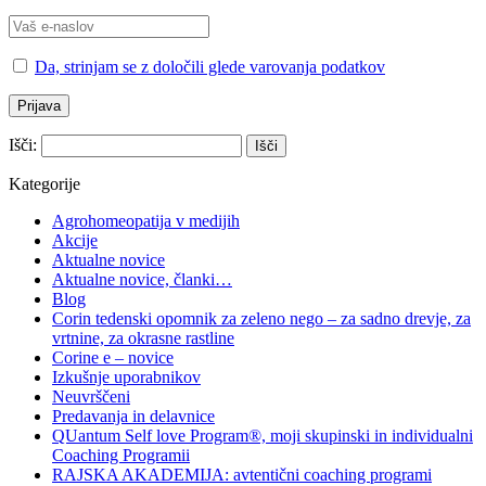
Da, strinjam se z določili glede varovanja podatkov
Išči:
Kategorije
Agrohomeopatija v medijih
Akcije
Aktualne novice
Aktualne novice, članki…
Blog
Corin tedenski opomnik za zeleno nego – za sadno drevje, za
vrtnine, za okrasne rastline
Corine e – novice
Izkušnje uporabnikov
Neuvrščeni
Predavanja in delavnice
QUantum Self love Program®, moji skupinski in individualni
Coaching Programii
RAJSKA AKADEMIJA: avtentični coaching programi