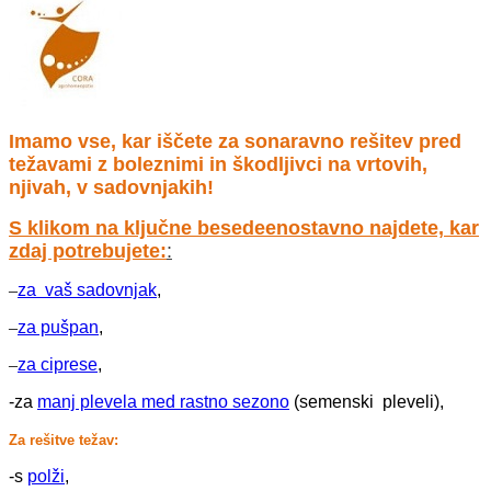
Imamo vse, kar iščete za sonaravno rešitev pred
težavami z boleznimi in škodljivci na vrtovih,
njivah, v sadovnjakih!
S klikom na ključne besede
enostavno najdete, kar
zdaj potrebujete:
:
–
za vaš sadovnjak
,
–
za pušpan
,
–
za ciprese
,
-za
manj plevela med rastno sezono
(semenski pleveli),
Za rešitve težav:
-s
polži
,