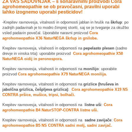
ZA VAŠ SADOVNJAK – s sonaravnimi proizvodi Cora
agrohomeopathie se ob pravočasni, pravilni uporabi
lahko izognemo uporabi pesticidov!
-Krepitev ravnovesja, vitalnosti in odpornosti jablan in hrušk na
škrlup
: po
zadnjih padavinah je to modro čimprej storiti, saj se je tveganje za okužbo
vsled padavin povečal. Uporabite naravni proizvod
Cora
agrohomeopathie X36 NaturNEGA škrlup in gnilobe.
Krepitev ravnovesja, vitalnosti in odpornosti na
pepelasto plesen
(sadno
drevje in vinska trta): uporabite proizvod
Cora agrohomeopathie X58
NaturNEGA oidij in peronospora.
Krepitev ravnovesja, vitalnosti in odpornosti na
monilijo
: uporabite
proizvod
Cora agrohomeopathie X79 NaturNEGA monilija.
Krepitev ravnovesja, vitalnosti in odpornosti na
grizlice (hruševa in
jabolčna grizlica, češpljeva grizlica)
:
Cora agrohomeopathie X19 NS
CONTRA pršice, mušice, tripsi, bolhači.
Krepitev ravnovesja, vitalnosti in odpornosti na
listne uši
:
Cora
agrohomeopathie B4 NaturSTOP-CONTRA listne uši.
Krepitev ravnovesja, vitalnosti in odpornosti na
sadne zavijače
:
Cora
agrohomeopathie B5 NS CONTRA sadni molj, sadni zavijač.