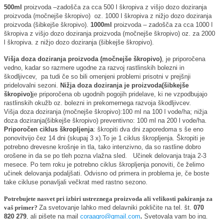
500ml
proizvoda –zadošča za cca 500 l škropiva z višjo dozo doziranja
proizvoda (močnejše škropivo) oz. 1000 l škropiva z nižjo dozo doziranja
proizvoda (šibkejše škropivo).
1000ml
proizvoda – zadošča za cca 1000 l
škropiva z višjo dozo doziranja proizvoda (močnejše škropivo) oz. za 2000
l škropiva. z nižjo dozo doziranja (šibkejše škropivo).
Višja doza doziranja proizvoda
(močnejše škropivo)
, je priporočena
vedno, kadar so razmere ugodne za razvoj rastlinskih bolezni in
škodljivcev, pa tudi če so bili omenjeni problemi prisotni v prejšnji
pridelovalni sezoni.
Nižja doza doziranja je proizvoda
(šibkejše
škropivo)
je priporočena ob ugodnih pogojih pridelave, ki ne vzpodbujajo
rastlinskih okužb oz. bolezni in prekomernega razvoja škodljivcev.
Višja doza doziranja (močnejše škropivo):100 ml na 100 l vode/ha; nižja
doza doziranja(šibkejše škropivo) preventivno: 100 ml na 200 l vode/ha.
Priporočen ciklus škropljenja
: škropiti dva dni zaporedoma s še eno
ponovitvijo čez 14 dni (skupaj 3 x).To je 1 ciklus škropljenja. Škropiti je
potrebno drevesne krošnje in tla, tako intenzivno, da so rastline dobro
orošene in da se po tleh pozna vlažna sled. Učinek delovanja traja 2-3
mesece. Po tem roku je potrebno ciklus škropljenja ponoviti, če želimo
učinek delovanja podaljšati. Odvisno od primera in problema je, če boste
take cikluse ponavljali večkrat med rastno sezono.
Potrebujete nasvet pri izbiri ustreznega proizvoda ali velikosti pakiranja za
vaš primer?
Za svetovanje lahko med delavniki pokličite na tel. št.
070
820 279
, ali pišete na mail
coraagro@gmail.com
.
Svetovala vam bo ing.