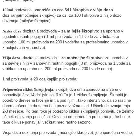
100ml
proizvoda –
zadošča za cca 34 l škropiva z višjo dozo
doziranja
(močnejše škropivo) za oz. za 100 l škropiva z nižjo dozo
doziranja (milejše škropivo).
Nizka doza
doziranja proizvoda –
za milejše škropivo
: za uporabo v
ugodnih rastnih pogojih ( 1 ml proizvoda na 1 l vode za vrtičkarsko
uporabo, 100 ml proizvoda na 200 l vode/ha za profesionalno uporabo v
kmetijstvu in vrtnarstvu).
Višja doza
doziranja proizvoda –
za močnejše škropivo
: za uporabo v
zahtevnejših in v zahtevnih rastnih pogojih ( 3 ml proizvoda na 1 vode za
vrtičkarsko uporabo oz. 200 ml proizvoda na 200 l vode na ha).
1 ml proizvoda je 20 cca kapljic proizvoda.
Priporočen ciklus škropljenja
: škropiti dva dni zaporedoma s še eno
ponovitvijo čez 14 dni (skupaj 3 x).To je 1 ciklus škropljenja. Škropiti je
potrebno drevesne krošnje in tla pod njimi, tako intenzivno, da so rastline
dobro orošene in da se po tleh pozna vlažna sled. Učinek delovanja traja
2-3 mesece. Po tem roku je potrebno ciklus škropljenja ponoviti, če želimo
učinek delovanja podaljšati. Odvisno od primera in problema je, če boste
take cikluse ponavljali večkrat med rastno sezono.
Višja doza doziranja proizvoda (močnejše škropivo), je priporočena vedno,