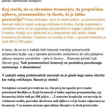
preveč namnoženi škodljivci.
Kaj storiti, da se ubranimo bramorjev, da preprečimo
njihovo, prenamnožitev in škodo, ki jo lahko
povzročijo?
Poleg voluharjev, strun in rdečih polžev, so prenamnoženi
bramorji strah in trepet vsakega vrtičkarja in kmeta. Zemljo prepredejo z
omrežjem rovov, ki se razpredajo pod površino in segajo v globino tudi do
5 metrov. Hranijo se z deževniki in s podzemnimi deli rastlin, mlade
koreninice jim teknejo. Uspešno se množijo in širijo, v gnezdu bramorke je
med 200 in 300 jajčec.
K temu, da so se v zadnjih letih bramorji marsikje prenamnožili,
prispevamo ljudje, saj z uporabo pesticidov preženemo ali celo pobijemo
njihove naravne sovražnike – ježe in škorce… Bramorje privlači tudi
hlevski gnoj.
Tudi prenamnoženi bramorji so posledica porušenega
ravnovesja v ekosistemu!
V zadnjih nekaj pridelovalnih sezonah se je glede tega name obrnilo
kar nekaj vrtičkarjev. Nasvet je sledeč:
Svetujemo ravnati preventivno oz. čim prej, ko opazite prve znake
prisotnosti škodljivca. Kajti bramorji se lahko uspešno prenamnožijo, saj
bramorka izleže tudi po 300 jajčec…. Z ustrezno krepitvijo ravnovesja in
vitalnosti rastlin, posredno dosežemo tudi njihovo večjo lastno odpornost na
bramorje. V ta namen sočasno uporabimo škropivo iz dveh proizvodov